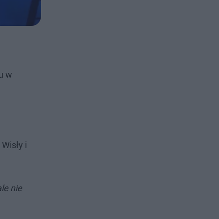
u w
 Wisły i
le nie