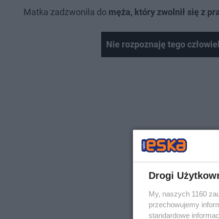
Matka zadzwoniła do
męża, który zwolnił się z pr
Nie rozpoznaję tego człowie
Drogi Użytkow
My, naszych 1160 zau
przechowujemy informa
standardowe informac