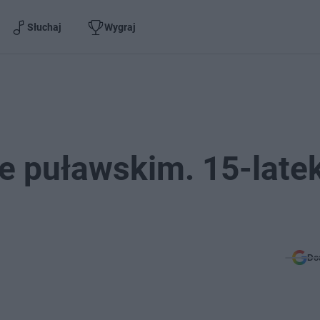
Słuchaj
Wygraj
e puławskim. 15-late
Do