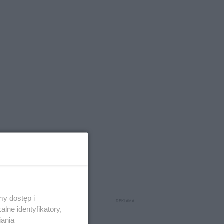
y dostęp i
lne identyfikatory,
iania