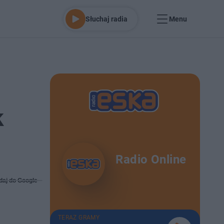
Słuchaj radia
Menu
k
Radio Online
daj do Google
TERAZ GRAMY