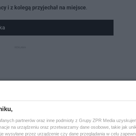
acy i z kolegą przyjechał na miejsce
.
ka
niku,
fanych partnerów oraz inne podmioty z Grupy ZPR Media uzyskujem
cje na urządzeniu oraz przetwarzamy dane osobowe, takie jak unika
je wysyłane przez urządzenie czy dane przeglądania w celu zapewn