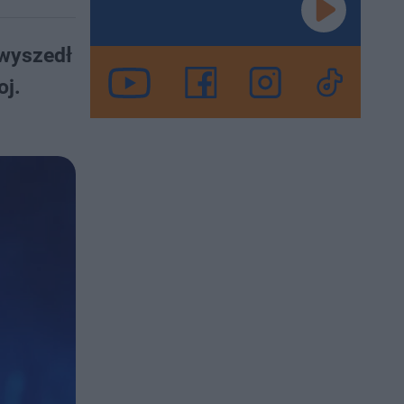
 wyszedł
oj.