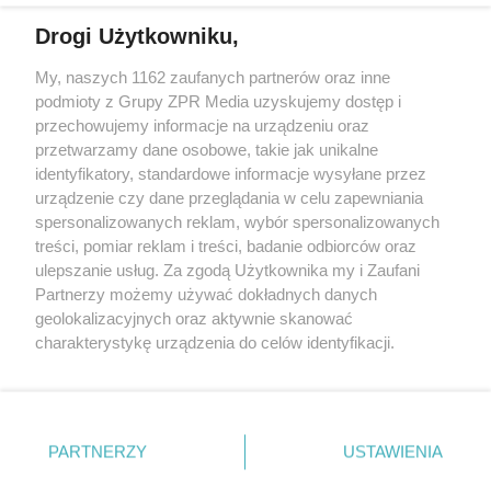
Drogi Użytkowniku,
My, naszych 1162 zaufanych partnerów oraz inne
Żaden utwór zamieszczony w serwisie nie może być powielany i
podmioty z Grupy ZPR Media uzyskujemy dostęp i
rozpowszechniany lub dalej rozpowszechniany w jakikolwiek sposób (w
przechowujemy informacje na urządzeniu oraz
tym także elektroniczny lub mechaniczny) na jakimkolwiek polu
eksploatacji w jakiejkolwiek formie, włącznie z umieszczaniem w
przetwarzamy dane osobowe, takie jak unikalne
Internecie bez pisemnej zgody właściciela praw. Jakiekolwiek użycie lub
identyfikatory, standardowe informacje wysyłane przez
wykorzystanie utworów w całości lub w części z naruszeniem prawa,
tzn. bez właściwej zgody, jest zabronione pod groźbą kary i może być
urządzenie czy dane przeglądania w celu zapewniania
ścigane prawnie.
spersonalizowanych reklam, wybór spersonalizowanych
treści, pomiar reklam i treści, badanie odbiorców oraz
ulepszanie usług. Za zgodą Użytkownika my i Zaufani
Partnerzy możemy używać dokładnych danych
geolokalizacyjnych oraz aktywnie skanować
charakterystykę urządzenia do celów identyfikacji.
Ponieważ cenimy Twoją prywatność, prosimy o zgodę na
O nas
korzystanie z tych technologii poprzez kliknięcie
Informacje prawne
„Akceptuję”. Zgoda jest dobrowolna i zawsze możesz ją
zmienić/wycofać klikając przycisk ustawień prywatności
PARTNERZY
USTAWIENIA
Nasze serwisy
znajdujący się w lewym dolnym rogu strony
. Niektóre
rodzaje przetwarzania danych nie wymagają zgody