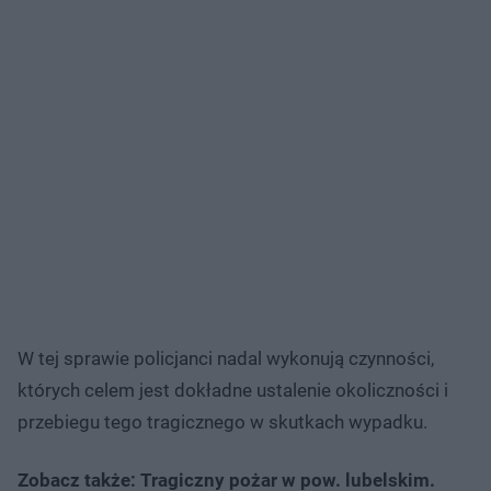
W tej sprawie policjanci nadal wykonują czynności,
których celem jest dokładne ustalenie okoliczności i
przebiegu tego tragicznego w skutkach wypadku.
Zobacz także: Tragiczny pożar w pow. lubelskim.