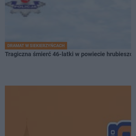
DRAMAT W SIEKIERZYŃCACH
Tragiczna śmierć 46-latki w powiecie hrubieszows