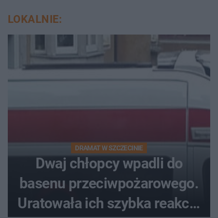
LOKALNIE:
DRAMAT W SZCZECINIE
Dwaj chłopcy wpadli do
basenu przeciwpożarowego.
Uratowała ich szybka reakcja