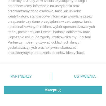
podmioty z Grupy ZPR Media uzyskujemy dostęp i
przechowujemy informacje na urządzeniu oraz
przetwarzamy dane osobowe, takie jak unikalne
identyfikatory, standardowe informacje wysyłane przez
urządzenie czy dane przeglądania w celu zapewniania
spersonalizowanych reklam, wybór spersonalizowanych
treści, pomiar reklam i treści, badanie odbiorców oraz
ulepszanie usług. Za zgodą Użytkownika my i Zaufani
Partnerzy możemy używać dokładnych danych
geolokalizacyjnych oraz aktywnie skanować
charakterystykę urządzenia do celów identyfikacji.
Ponieważ cenimy Twoją prywatność, prosimy o zgodę na
Żaden utwór zamieszczony w serwisie nie może być powielany i
rozpowszechniany lub dalej rozpowszechniany w jakikolwiek sposób (w
korzystanie z tych technologii poprzez kliknięcie
tym także elektroniczny lub mechaniczny) na jakimkolwiek polu
„Akceptuję”. Zgoda jest dobrowolna i zawsze możesz ją
eksploatacji w jakiejkolwiek formie, włącznie z umieszczaniem w
Internecie bez pisemnej zgody właściciela praw. Jakiekolwiek użycie lub
zmienić/wycofać klikając przycisk ustawień prywatności
PARTNERZY
USTAWIENIA
wykorzystanie utworów w całości lub w części z naruszeniem prawa,
znajdujący się w lewym dolnym rogu strony
. Niektóre
tzn. bez właściwej zgody, jest zabronione pod groźbą kary i może być
ścigane prawnie.
rodzaje przetwarzania danych nie wymagają zgody
Akceptuję
użytkownika, ale masz prawo sprzeciwić się takiemu
przetwarzaniu. Preferencje będą miały zastosowanie tylko
na tej witrynie.