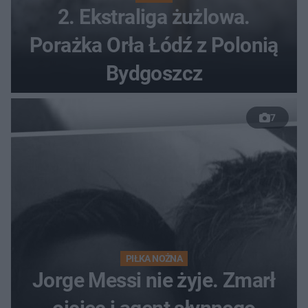
2. Ekstraliga żużlowa.
Porażka Orła Łódź z Polonią
Bydgoszcz
7
PIŁKA NOŻNA
Jorge Messi nie żyje. Zmarł