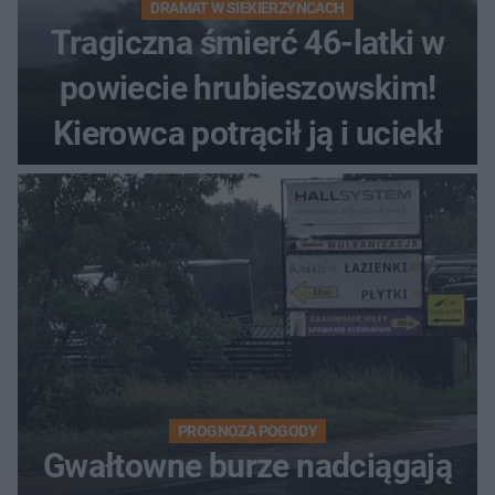
DRAMAT W SIEKIERZYŃCACH
Tragiczna śmierć 46-latki w
powiecie hrubieszowskim!
Kierowca potrącił ją i uciekł
PROGNOZA POGODY
Gwałtowne burze nadciągają