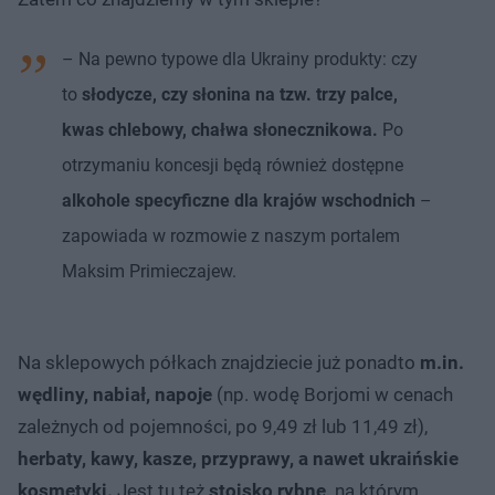
– Na pewno typowe dla Ukrainy produkty: czy
to
słodycze, czy słonina na tzw. trzy palce,
kwas chlebowy, chałwa słonecznikowa.
Po
otrzymaniu koncesji będą również dostępne
alkohole specyficzne dla krajów wschodnich
–
zapowiada w rozmowie z naszym portalem
Maksim Primieczajew.
Na sklepowych półkach znajdziecie już ponadto
m.in.
wędliny, nabiał, napoje
(np. wodę Borjomi w cenach
zależnych od pojemności, po 9,49 zł lub 11,49 zł),
herbaty, kawy, kasze, przyprawy, a nawet ukraińskie
kosmetyki.
Jest tu też
stoisko rybne,
na którym