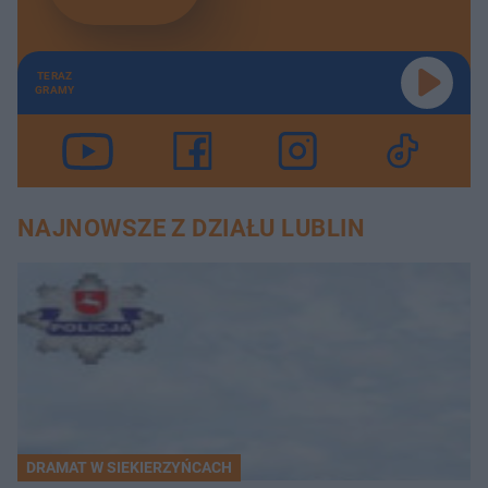
TERAZ
GRAMY
NAJNOWSZE Z DZIAŁU LUBLIN
DRAMAT W SIEKIERZYŃCACH