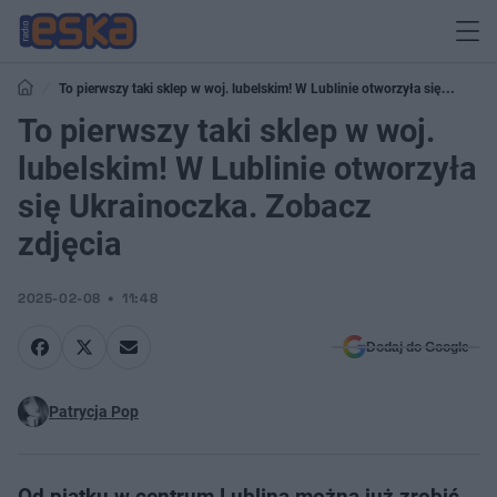
To pierwszy taki sklep w woj. lubelskim! W Lublinie otworzyła się
Ukrainoczka. Zobacz zdjęcia
To pierwszy taki sklep w woj.
lubelskim! W Lublinie otworzyła
się Ukrainoczka. Zobacz
zdjęcia
2025-02-08
11:48
Dodaj do Google
Patrycja Pop
Od piątku w centrum Lublina można już zrobić