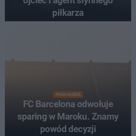
ojciec i agent słynnego
piłkarza
PIŁKA NOŻNA
FC Barcelona odwołuje
sparing w Maroku. Znamy
powód decyzji