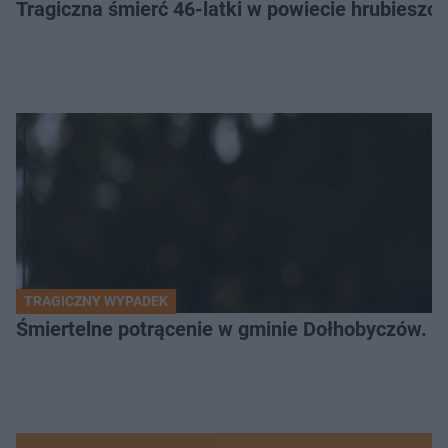
Tragiczna śmierć 46-latki w powiecie hrubieszows
TRAGICZNY WYPADEK
Śmiertelne potrącenie w gminie Dołhobyczów. Po