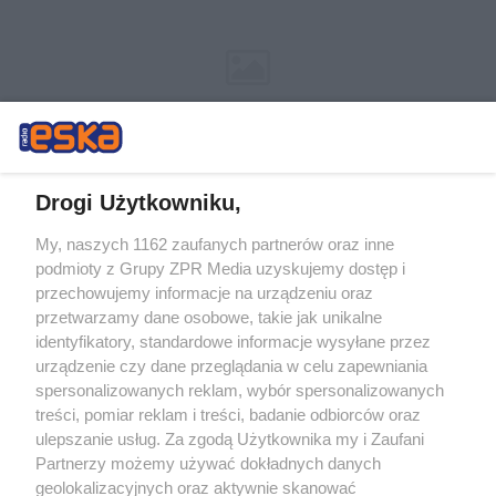
Drogi Użytkowniku,
My, naszych 1162 zaufanych partnerów oraz inne
Żaden utwór zamieszczony w serwisie nie może być powielany i
podmioty z Grupy ZPR Media uzyskujemy dostęp i
rozpowszechniany lub dalej rozpowszechniany w jakikolwiek sposób (w
przechowujemy informacje na urządzeniu oraz
tym także elektroniczny lub mechaniczny) na jakimkolwiek polu
eksploatacji w jakiejkolwiek formie, włącznie z umieszczaniem w
przetwarzamy dane osobowe, takie jak unikalne
Internecie bez pisemnej zgody właściciela praw. Jakiekolwiek użycie lub
identyfikatory, standardowe informacje wysyłane przez
wykorzystanie utworów w całości lub w części z naruszeniem prawa,
tzn. bez właściwej zgody, jest zabronione pod groźbą kary i może być
urządzenie czy dane przeglądania w celu zapewniania
ścigane prawnie.
spersonalizowanych reklam, wybór spersonalizowanych
treści, pomiar reklam i treści, badanie odbiorców oraz
ulepszanie usług. Za zgodą Użytkownika my i Zaufani
Partnerzy możemy używać dokładnych danych
geolokalizacyjnych oraz aktywnie skanować