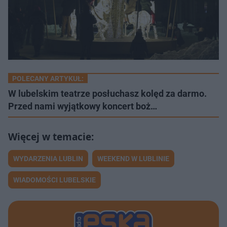
POLECANY ARTYKUŁ:
W lubelskim teatrze posłuchasz kolęd za darmo.
Przed nami wyjątkowy koncert boż…
WYDARZENIA LUBLIN
WEEKEND W LUBLINIE
WIADOMOŚCI LUBELSKIE