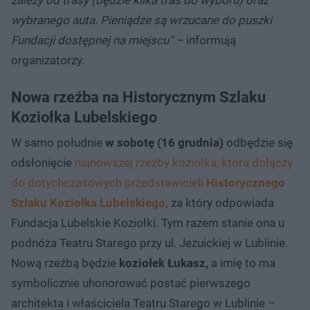
wybranego auta. Pieniądze są wrzucane do puszki
Fundacji dostępnej na miejscu” –
informują
organizatorzy.
Nowa rzeźba na Historycznym Szlaku
Koziołka Lubelskiego
W samo południe
w sobotę (16 grudnia)
odbędzie się
odsłonięcie
najnowszej rzeźby koziołka, która dołączy
do dotychczasowych przedstawicieli
Historycznego
Szlaku Koziołka Lubelskiego,
za który odpowiada
Fundacja Lubelskie Koziołki. Tym razem stanie ona u
podnóża Teatru Starego przy ul. Jezuickiej w Lublinie.
Nową rzeźbą będzie
koziołek Łukasz,
a imię to ma
symbolicznie uhonorować postać pierwszego
architekta i właściciela Teatru Starego w Lublinie –