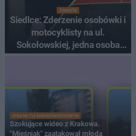
Z MIASTA
Siedlce: Zderzenie osobówki i
motocyklisty na ul.
Sokołowskiej, jedna osoba
ranna!
ATAK NA TLE NARODOWOŚCIOWYM
Szokujące wideo z Krakowa.
"Mięśniak" zaatakował młodą