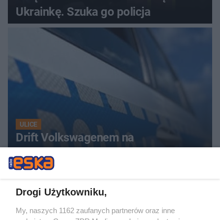
Ukrainkę. Szuka go policja
ULICE
Drift Volkswagenem na
skrzyżowaniu w Białymstoku. Na
oczach policjantów
Drogi Użytkowniku,
My, naszych 1162 zaufanych partnerów oraz inne