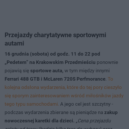
Przejazdy charytatywne sportowymi
autami
16 grudnia (sobota) od godz. 11 do 22
pod
„Pedetem” na Krakowskim Przedmieściu
ponownie
pojawią się
sportowe auta,
w tym między innymi
Ferrari 488 GTB i McLaren 720S Perfmorance
.
To
kolejna odsłona wydarzenia, które do tej pory cieszyło
się sporym zainteresowaniem wśród miłośników jazdy
tego typu samochodami.
A jego cel jest szczytny -
podczas wydarzenia zbierane są pieniądze na
zakup
nowoczesnej karetki dla dzieci.
„
Cena przejazdu
zależy od trasy (będzie kilka tras do wyboru) oraz