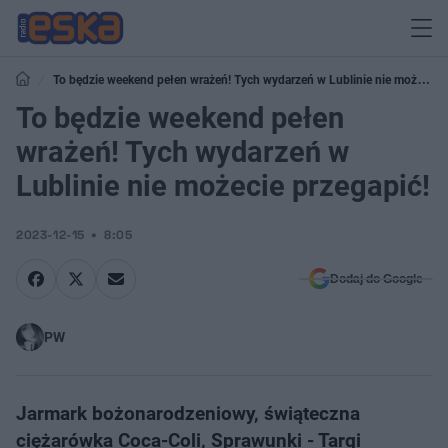
To będzie weekend pełen wrażeń! Tych wydarzeń w Lublinie nie możecie
przegapić!
To będzie weekend pełen
wrażeń! Tych wydarzeń w
Lublinie nie możecie przegapić!
2023-12-15
8:05
Dodaj do Google
PW
Jarmark bożonarodzeniowy, świąteczna
ciężarówka Coca-Coli, Sprawunki - Targi