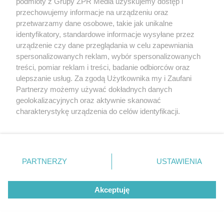
podmioty z Grupy ZPR Media uzyskujemy dostęp i
przechowujemy informacje na urządzeniu oraz
przetwarzamy dane osobowe, takie jak unikalne
identyfikatory, standardowe informacje wysyłane przez
urządzenie czy dane przeglądania w celu zapewniania
spersonalizowanych reklam, wybór spersonalizowanych
ULEWY NA PODKARPACIU
treści, pomiar reklam i treści, badanie odbiorców oraz
Koszmar pogodowy w Rzeszowie.
ulepszanie usług. Za zgodą Użytkownika my i Zaufani
Partnerzy możemy używać dokładnych danych
Woda wdarła się do szpitala,
geolokalizacyjnych oraz aktywnie skanować
wstrzymano przyjęcia
charakterystykę urządzenia do celów identyfikacji.
Ponieważ cenimy Twoją prywatność, prosimy o zgodę na
korzystanie z tych technologii poprzez kliknięcie
„Akceptuję”. Zgoda jest dobrowolna i zawsze możesz ją
zmienić/wycofać klikając przycisk ustawień prywatności
PARTNERZY
USTAWIENIA
znajdujący się w lewym dolnym rogu strony
. Niektóre
rodzaje przetwarzania danych nie wymagają zgody
Akceptuję
użytkownika, ale masz prawo sprzeciwić się takiemu
przetwarzaniu. Preferencje będą miały zastosowanie tylko
na tej witrynie.
STARLIGHT FESTIVAL 2026