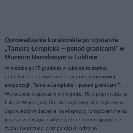
Oprowadzanie kuratorskie po wystawie
„Tamara Łempicka – ponad granicami” w
Muzeum Narodowym w Lublinie
W
niedzielę (17 grudnia)
w
lubelskim zamku
odbędzie się oprowadzanie kuratorskie po
nowej
ekspozycji „Tamara Łempicka – ponad granicami”
.
Wydarzenie rozpocznie się
o godz. 10,
a poprowadzi je
Łukasz Wiącek, czyli kurator wystawy. Jak czytamy w
zapowiedzi wydarzenia, na ekspozycji znajdziemy teraz
jeszcze więcej prac artystki, które prezentują jej linię
życia i twórczości oraz pamiątki rodzinne