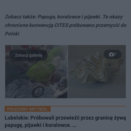
Zobacz także: Papuga, koralowce i pijawki. Te okazy
chronione konwencją CITES próbowano przemycić do
Polski
7
POLECANY ARTYKUŁ:
Lubelskie: Próbowali przewieźć przez granicę żywą
papugę, pijawki i koralowce. …