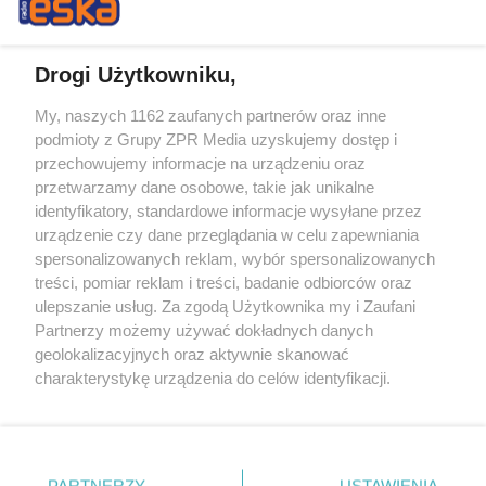
Drogi Użytkowniku,
My, naszych 1162 zaufanych partnerów oraz inne
Żaden utwór zamieszczony w serwisie nie może być powielany i
podmioty z Grupy ZPR Media uzyskujemy dostęp i
rozpowszechniany lub dalej rozpowszechniany w jakikolwiek sposób (w
przechowujemy informacje na urządzeniu oraz
tym także elektroniczny lub mechaniczny) na jakimkolwiek polu
eksploatacji w jakiejkolwiek formie, włącznie z umieszczaniem w
przetwarzamy dane osobowe, takie jak unikalne
Internecie bez pisemnej zgody właściciela praw. Jakiekolwiek użycie lub
identyfikatory, standardowe informacje wysyłane przez
wykorzystanie utworów w całości lub w części z naruszeniem prawa,
tzn. bez właściwej zgody, jest zabronione pod groźbą kary i może być
urządzenie czy dane przeglądania w celu zapewniania
ścigane prawnie.
spersonalizowanych reklam, wybór spersonalizowanych
treści, pomiar reklam i treści, badanie odbiorców oraz
ulepszanie usług. Za zgodą Użytkownika my i Zaufani
Partnerzy możemy używać dokładnych danych
geolokalizacyjnych oraz aktywnie skanować
charakterystykę urządzenia do celów identyfikacji.
Ponieważ cenimy Twoją prywatność, prosimy o zgodę na
O nas
korzystanie z tych technologii poprzez kliknięcie
Informacje prawne
„Akceptuję”. Zgoda jest dobrowolna i zawsze możesz ją
zmienić/wycofać klikając przycisk ustawień prywatności
PARTNERZY
USTAWIENIA