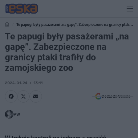
Te papugi były pasażerami „na gapę”. Zabezpieczone na granicy ptaki
trafiły do zamojskiego zoo
Te papugi były pasażerami „na
gapę”. Zabezpieczone na
granicy ptaki trafiły do
zamojskiego zoo
2024-01-24
13:11
Dodaj do Google
PW
W trakcie kontroli na jednym z przejść