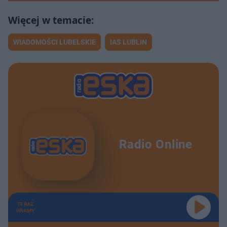
WIADOMOŚCI LUBELSKIE
IAS LUBLIN
Radio Online
TERAZ
GRAMY