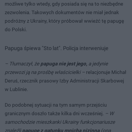
możliwe tylko wtedy, gdy posiada się na to niezbędne
zezwolenia. Takowych dokumentów nie miał jednak
podróżny z Ukrainy, który próbował wwieźć tę papugę
do Polski.
Papuga śpiewa "Sto lat". Policja interweniuje
– Tłumaczył, że
papuga nie jest jego,
a jedynie
przewozi ją na prośbę właścicielki –
relacjonuje Michał
Deruś, rzecznik prasowy Izby Administracji Skarbowej
w Lublinie.
Do podobnej sytuacji na tym samym przejściu
granicznym doszło także kilka dni wcześniej.
– W
samochodzie mieszkanki Ukrainy funkcjonariusze
znaleźli
papugę z gatunku mnicha nizinna
(ona