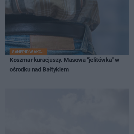
SANEPID W AKCJI
Koszmar kuracjuszy. Masowa "jelitówka" w
ośrodku nad Bałtykiem