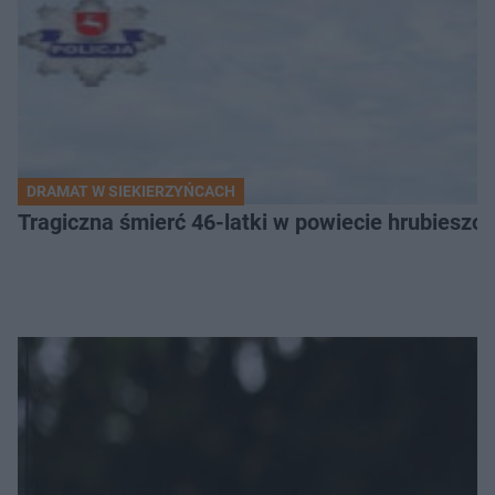
DRAMAT W SIEKIERZYŃCACH
Tragiczna śmierć 46-latki w powiecie hrubieszows