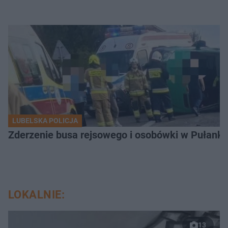
LUBELSKA POLICJA
Zderzenie busa rejsowego i osobówki w Pułank
LOKALNIE:
13