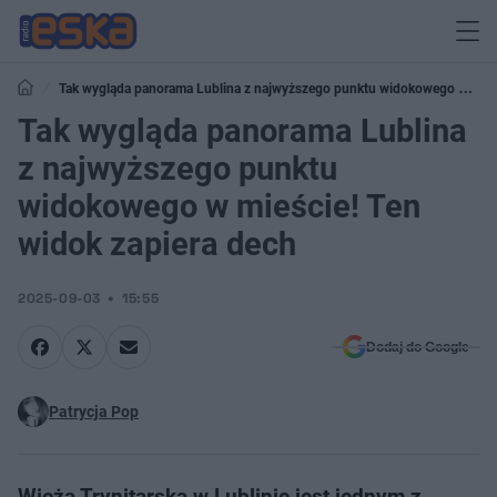
Tak wygląda panorama Lublina z najwyższego punktu widokowego w
mieście! Ten widok zapiera dech
Tak wygląda panorama Lublina
z najwyższego punktu
widokowego w mieście! Ten
widok zapiera dech
2025-09-03
15:55
Dodaj do Google
Patrycja Pop
Wieża Trynitarska w Lublinie jest jednym z