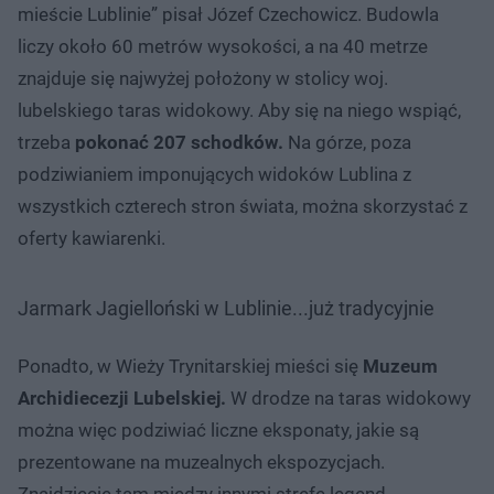
mieście Lublinie” pisał Józef Czechowicz. Budowla
liczy około 60 metrów wysokości, a na 40 metrze
znajduje się najwyżej położony w stolicy woj.
lubelskiego taras widokowy. Aby się na niego wspiąć,
trzeba
pokonać 207 schodków.
Na górze, poza
podziwianiem imponujących widoków Lublina z
wszystkich czterech stron świata, można skorzystać z
oferty kawiarenki.
Jarmark Jagielloński w Lublinie...już tradycyjnie
Ponadto, w Wieży Trynitarskiej mieści się
Muzeum
Archidiecezji Lubelskiej.
W drodze na taras widokowy
można więc podziwiać liczne eksponaty, jakie są
prezentowane na muzealnych ekspozycjach.
Znajdziecie tam między innymi strefę legend