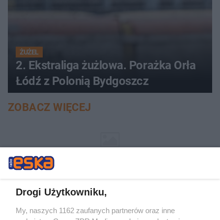
ŻUŻEL
2. Ekstraliga żużlowa. Porażka Orła
Łódź z Polonią Bydgoszcz
ZOBACZ WIĘCEJ
Drogi Użytkowniku,
My, naszych 1162 zaufanych partnerów oraz inne