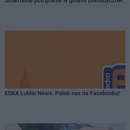
Śmiertelne potrącenie w gminie Dołhobyczów. Po
ESKA Lublin News. Polub nas na Facebooku!