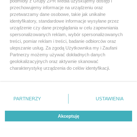
podmioty z Grupy ZPR Media uzyskujemy dostęp i
przechowujemy informacje na urządzeniu oraz
przetwarzamy dane osobowe, takie jak unikalne
identyfikatory, standardowe informacje wysyłane przez
urządzenie czy dane przeglądania w celu zapewniania
spersonalizowanych reklam, wybór spersonalizowanych
treści, pomiar reklam i treści, badanie odbiorców oraz
ulepszanie usług. Za zgodą Użytkownika my i Zaufani
Partnerzy możemy używać dokładnych danych
geolokalizacyjnych oraz aktywnie skanować
charakterystykę urządzenia do celów identyfikacji.
Ponieważ cenimy Twoją prywatność, prosimy o zgodę na
korzystanie z tych technologii poprzez kliknięcie
„Akceptuję”. Zgoda jest dobrowolna i zawsze możesz ją
zmienić/wycofać klikając przycisk ustawień prywatności
PARTNERZY
USTAWIENIA
znajdujący się w lewym dolnym rogu strony
. Niektóre
Żaden utwór zamieszczony w serwisie nie może być powielany i
rodzaje przetwarzania danych nie wymagają zgody
rozpowszechniany lub dalej rozpowszechniany w jakikolwiek sposób (w
Akceptuję
użytkownika, ale masz prawo sprzeciwić się takiemu
tym także elektroniczny lub mechaniczny) na jakimkolwiek polu
eksploatacji w jakiejkolwiek formie, włącznie z umieszczaniem w
przetwarzaniu. Preferencje będą miały zastosowanie tylko
Internecie bez pisemnej zgody właściciela praw. Jakiekolwiek użycie lub
na tej witrynie.
wykorzystanie utworów w całości lub w części z naruszeniem prawa,
tzn. bez właściwej zgody, jest zabronione pod groźbą kary i może być