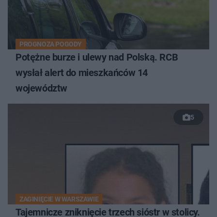
PROGNOZA POGODY
Potężne burze i ulewy nad Polską. RCB
wysłał alert do mieszkańców 14
województw
5
ZAGINIĘCIE W WARSZAWIE
Tajemnicze zniknięcie trzech sióstr w stolicy.