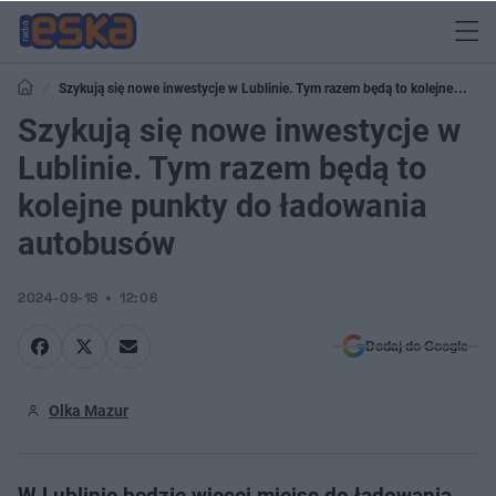
Szykują się nowe inwestycje w Lublinie. Tym razem będą to kolejne
punkty do ładowania autobusów
Szykują się nowe inwestycje w
Lublinie. Tym razem będą to
kolejne punkty do ładowania
autobusów
2024-09-18
12:06
Dodaj do Google
Olka Mazur
W Lublinie będzie więcej miejsc do ładowania