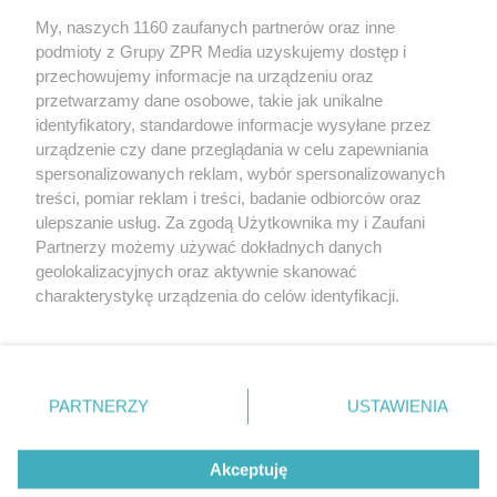
My, naszych 1160 zaufanych partnerów oraz inne
Żaden utwór zamieszczony w serwisie nie może być powielany i
podmioty z Grupy ZPR Media uzyskujemy dostęp i
rozpowszechniany lub dalej rozpowszechniany w jakikolwiek sposób (w
przechowujemy informacje na urządzeniu oraz
tym także elektroniczny lub mechaniczny) na jakimkolwiek polu
eksploatacji w jakiejkolwiek formie, włącznie z umieszczaniem w
przetwarzamy dane osobowe, takie jak unikalne
Internecie bez pisemnej zgody właściciela praw. Jakiekolwiek użycie lub
identyfikatory, standardowe informacje wysyłane przez
wykorzystanie utworów w całości lub w części z naruszeniem prawa,
tzn. bez właściwej zgody, jest zabronione pod groźbą kary i może być
urządzenie czy dane przeglądania w celu zapewniania
ścigane prawnie.
spersonalizowanych reklam, wybór spersonalizowanych
treści, pomiar reklam i treści, badanie odbiorców oraz
ulepszanie usług. Za zgodą Użytkownika my i Zaufani
Partnerzy możemy używać dokładnych danych
geolokalizacyjnych oraz aktywnie skanować
charakterystykę urządzenia do celów identyfikacji.
Ponieważ cenimy Twoją prywatność, prosimy o zgodę na
O nas
korzystanie z tych technologii poprzez kliknięcie
Informacje prawne
„Akceptuję”. Zgoda jest dobrowolna i zawsze możesz ją
zmienić/wycofać klikając przycisk ustawień prywatności
PARTNERZY
USTAWIENIA
Nasze serwisy
znajdujący się w lewym dolnym rogu strony
. Niektóre
rodzaje przetwarzania danych nie wymagają zgody
© 2026 Grupa ZPR Media
Akceptuję
użytkownika, ale masz prawo sprzeciwić się takiemu
przetwarzaniu. Preferencje będą miały zastosowanie tylko