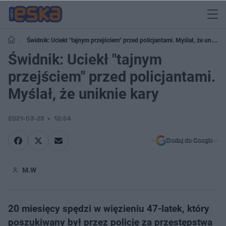
Świdnik: Uciekł "tajnym przejściem" przed policjantami. Myślał, że uniknie
kary
Świdnik: Uciekł "tajnym
przejściem" przed policjantami.
Myślał, że uniknie kary
2021-03-23
12:54
Dodaj do Google
M.W
20 miesięcy spędzi w więzieniu 47-latek, który
poszukiwany był przez policję za przestępstwa