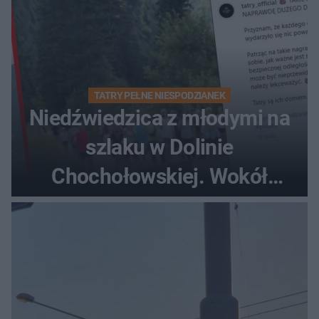
TATRY PEŁNE NIESPODZIANEK
Niedźwiedzica z młodymi na
szlaku w Dolinie
Chochołowskiej. Wokół
turyści!