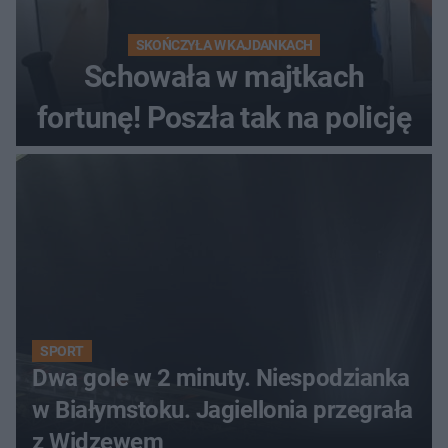
SKOŃCZYŁA W KAJDANKACH
Schowała w majtkach
fortunę! Poszła tak na policję
SPORT
Dwa gole w 2 minuty. Niespodzianka
w Białymstoku. Jagiellonia przegrała
z Widzewem