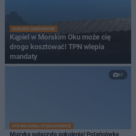
SUROWO ZABRONIONE
Kąpiel w Morskim Oku może cię
drogo kosztować! TPN wlepia
mandaty
67
POTAŃCÓWKA STARACHOWICE
Muzyka połączyła pokolenia! Potańcówka