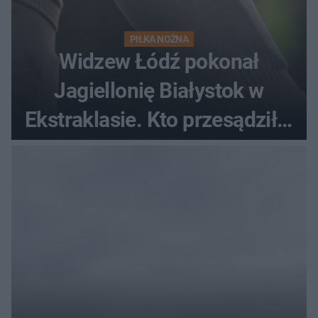
PIŁKA NOŻNA
Widzew Łódź pokonał
Jagiellonię Białystok w
Ekstraklasie. Kto przesądził o
losach meczu?