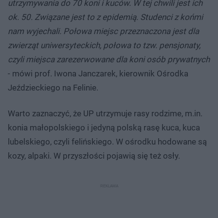
utrzymywania do 70 koni i kuców. W tej chwili jest ich
ok. 50. Związane jest to z epidemią. Studenci z końmi
nam wyjechali. Połowa miejsc przeznaczona jest dla
zwierząt uniwersyteckich, połowa to tzw. pensjonaty,
czyli miejsca zarezerwowane dla koni osób prywatnych
- mówi prof. Iwona Janczarek, kierownik Ośrodka
Jeździeckiego na Felinie.
Warto zaznaczyć, że UP utrzymuje rasy rodzime, m.in.
konia małopolskiego i jedyną polską rasę kuca, kuca
lubelskiego, czyli felińskiego. W ośrodku hodowane są
kozy, alpaki. W przyszłości pojawią się też osły.