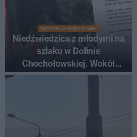
TATRY PEŁNE NIESPODZIANEK
Niedźwiedzica z młodymi na
szlaku w Dolinie
Chochołowskiej. Wokół
turyści!