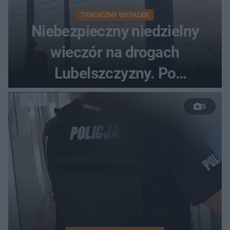
TRAGICZNY WYPADEK
Niebezpieczny niedzielny
wieczór na drogach
Lubelszczyzny. Po
nieudanym manewrze
5
wyprzedzania zginął
kierowca auta