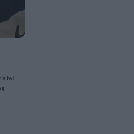
ia był
są