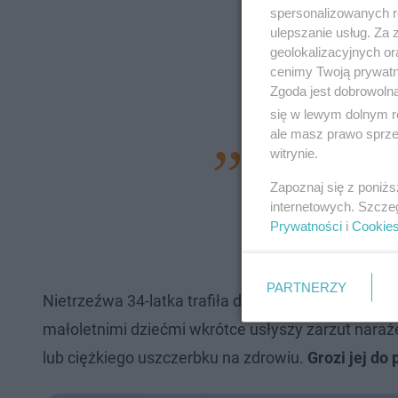
spersonalizowanych re
ulepszanie usług. Za
geolokalizacyjnych or
cenimy Twoją prywatno
Zgoda jest dobrowoln
się w lewym dolnym r
ale masz prawo sprzec
witrynie.
- O całym zdarzeni
Nieletnich w Opolu 
Zapoznaj się z poniż
internetowych. Szcze
przekazane pod opi
Prywatności
i
Cookie
Piłat-Kozieł.
PARTNERZY
Nietrzeźwa 34-latka trafiła do policyjnego aresztu.
małoletnimi dziećmi wkrótce usłyszy zarzut naraż
lub ciężkiego uszczerbku na zdrowiu.
Grozi jej do