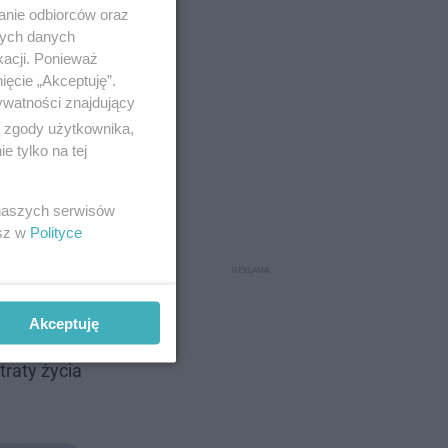
anie odbiorców oraz
nych danych
kacji. Ponieważ
ięcie „Akceptuję”.
ywatności znajdujący
ą zgody użytkownika,
 tylko na tej
 naszych serwisów
esz w
Polityce
Akceptuję
zek nad
raty życia