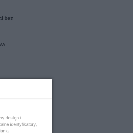
ci bez
wa
y dostęp i
lne identyfikatory,
iania