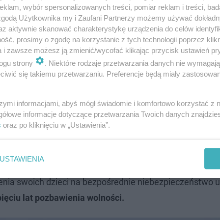
klam, wybór spersonalizowanych treści, pomiar reklam i treści, bad
 zgodą Użytkownika my i Zaufani Partnerzy możemy używać dokład
az aktywnie skanować charakterystykę urządzenia do celów identyfi
ść, prosimy o zgodę na korzystanie z tych technologii poprzez klikn
a i zawsze możesz ją zmienić/wycofać klikając przycisk ustawień pr
ogu strony
. Niektóre rodzaje przetwarzania danych nie wymagaj
iwić się takiemu przetwarzaniu. Preferencje będą miały zastosowanie
u został poinformowany Sąd Rodzinny i
Lubelskim, którego decyzją dzieci zostały
szymi informacjami, abyś mógł świadomie i komfortowo korzystać z
gółowe informacje dotyczące przetwarzania Twoich danych znajdzi
ekę sąsiadki – wyjaśnia komisarz Sabina
s
oraz po kliknięciu w „Ustawienia”.
USTAWIENIA
 Jak wyjaśnia policja, jako matka, na której ciąży obowią
enia swoich dzieci na bezpośrednie niebezpieczeństwo ut
 pięciu lat pozbawienia wolności.