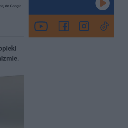
daj do Google
opieki
nizmie.