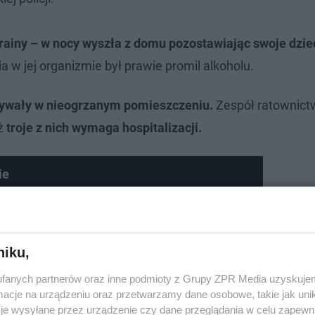
rainy – w nocy wyszła z domu pozostawiając swoje dzie
 w jej organizmie był prawie promil alkoholu.
ebywały w nieogrzanym pomieszczeniu.
Zespół ratownict
iż
troje z nich wymaga hospitalizacji.
ie
niku,
fanych partnerów oraz inne podmioty z Grupy ZPR Media uzyskujem
cje na urządzeniu oraz przetwarzamy dane osobowe, takie jak unika
je wysyłane przez urządzenie czy dane przeglądania w celu zapewn