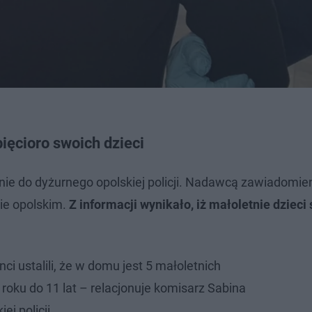
pięcioro swoich dzieci
enie do dyżurnego opolskiej policji. Nadawcą zawiadomien
cie opolskim.
Z informacji wynikało, iż małoletnie dzieci 
nci ustalili, że w domu jest 5 małoletnich
 roku do 11 lat – relacjonuje komisarz Sabina
ej policji.