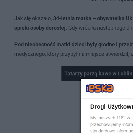
Jak się okazało,
34-letnia matka – obywatelka Uk
opieki osoby dorosłej.
Gdy wróciła następnego dnia
Pod nieobecność matki dzieci były głodne i prz
medycznego, który przybył na miejsce stwierdził, 
Tatarzy parzą kawę w Lublin
Drogi Użytkow
My, naszych 1162 zau
przechowujemy informa
standardowe informac