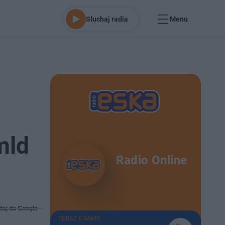
Słuchaj radia
Menu
mld
Radio Online
daj do Google
TERAZ GRAMY