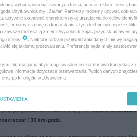
klam, wybór spersonalizowanych treści, pomiar reklam i treści, bad
 zgodą Użytkownika my i Zaufani Partnerzy możemy używać dokład
az aktywnie skanować charakterystykę urządzenia do celów identyfi
żacy będą mogli bezpiecznie przeszukiwać domy. Gęstni
ść, prosimy o zgodę na korzystanie z tych technologii poprzez klikn
rowia publicznego.\
a i zawsze możesz ją zmienić/wycofać klikając przycisk ustawień pr
ogu strony
. Niektóre rodzaje przetwarzania danych nie wymagaj
iwić się takiemu przetwarzaniu. Preferencje będą miały zastosowanie
onęły 14 100 hektarów. Około 153 000 osób pozostaje p
szymi informacjami, abyś mógł świadomie i komfortowo korzystać z
gółowe informacje dotyczące przetwarzania Twoich danych znajdzi
ia o ewakuacji.
We wszystkich strefach ewakuacyjnych
s
oraz po kliknięciu w „Ustawienia”.
f hrabstwa Los Angeles Robert Luna.
USTAWIENIA
w rejonie Los Angeles poprawią się w ciągu weekendu. 
gając w porywach od 50 do 80 km/godz.
Będzie to oznacza
przekraczał 130 km/godz.