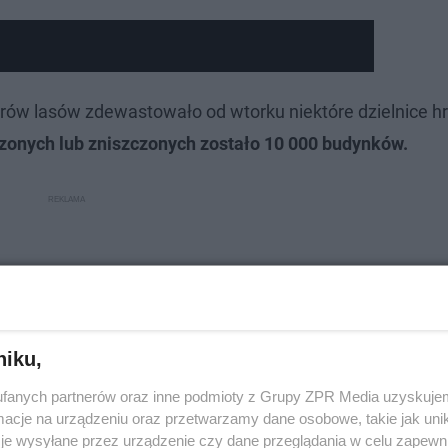
ów lasów zdewastowało od wtorku niektóre dzielnice h
onych lub zniszczonych zostało 10 000 budynków.
niku,
fanych partnerów oraz inne podmioty z Grupy ZPR Media uzyskujem
cje na urządzeniu oraz przetwarzamy dane osobowe, takie jak unika
je wysyłane przez urządzenie czy dane przeglądania w celu zapewn