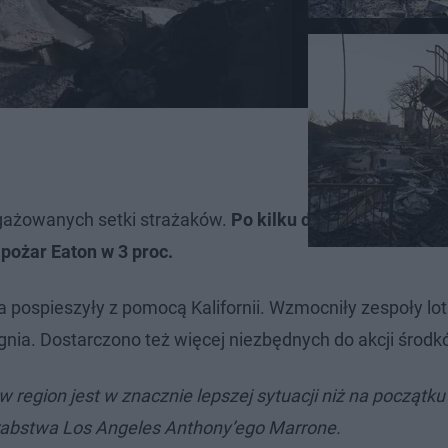
ngażowanych setki strażaków.
Po kilku dniach niekontro
pożar Eaton w 3 proc.
 pospieszyły z pomocą Kalifornii. Wzmocniły zespoły lo
ognia. Dostarczono też więcej niezbędnych do akcji środk
w region jest w znacznie lepszej sytuacji niż na początku
hrabstwa Los Angeles Anthony’ego Marrone.