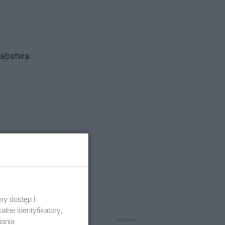
rabstwa
y dostęp i
lne identyfikatory,
iania