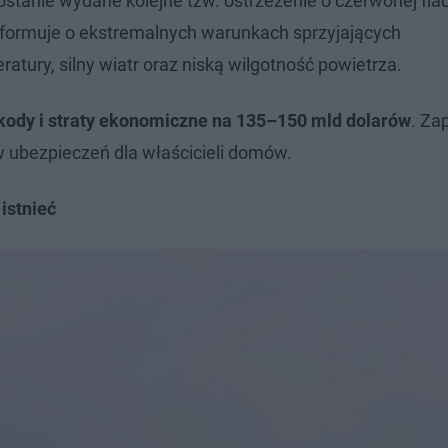
ostanie wydane kolejne tzw. ostrzeżenie o czerwonej fla
nformuje o ekstremalnych warunkach sprzyjających
atury, silny wiatr oraz niską wilgotność powietrza.
ody i straty ekonomiczne na 135–150 mld dolarów
. Za
 ubezpieczeń dla właścicieli domów.
istnieć