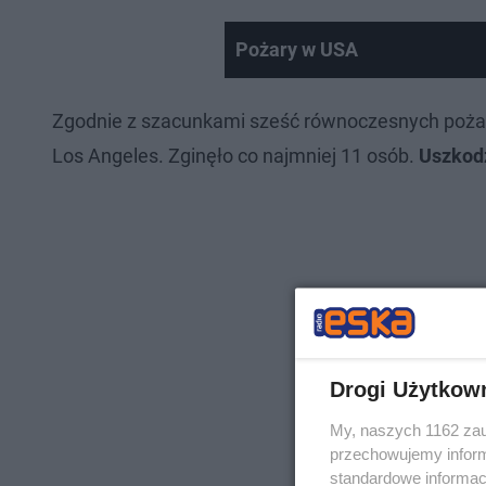
Pożary w USA
Zgodnie z szacunkami sześć równoczesnych pożar
Los Angeles. Zginęło co najmniej 11 osób.
Uszkodz
Drogi Użytkow
My, naszych 1162 zau
przechowujemy informa
standardowe informac