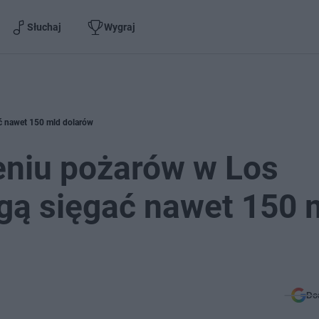
Słuchaj
Wygraj
ć nawet 150 mld dolarów
eniu pożarów w Los
gą sięgać nawet 150 
Do