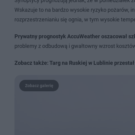
Synoptycy prognozują jednak, że w poniedziałek z
Wskazuje to na bardzo wysokie ryzyko pożarów, i
rozprzestrzenianiu się ognia, w tym wysokie temper
Prywatny prognostyk AccuWeather oszacował szk
problemy z odbudową i gwałtowny wzrost kosztów
Zobacz także: Targ na Ruskiej w Lublinie przestał 