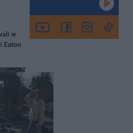
ali w
i Eaton