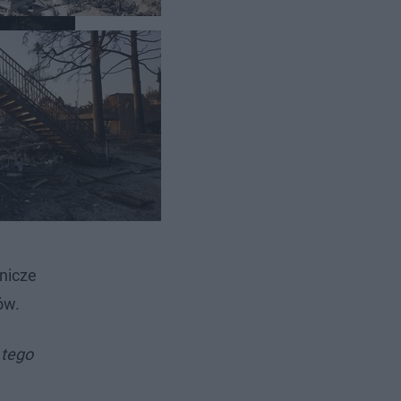
lowanych
tnicze
ów.
 tego