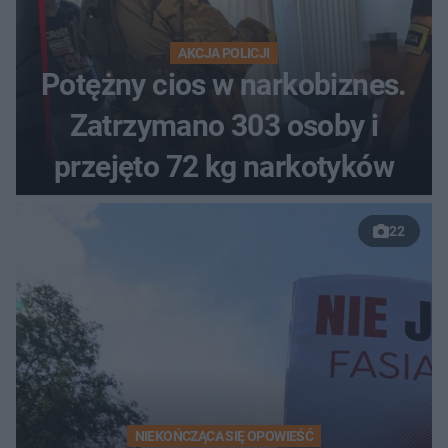
AKCJA POLICJI
Potężny cios w narkobiznes.
Zatrzymano 303 osoby i
przejęto 72 kg narkotyków
22
NIEKOŃCZĄCA SIĘ OPOWIEŚĆ