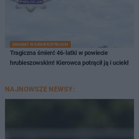
DRAMAT W SIEKIERZYŃCACH
Tragiczna śmierć 46-latki w powiecie
hrubieszowskim! Kierowca potrącił ją i uciekł
NAJNOWSZE NEWSY: