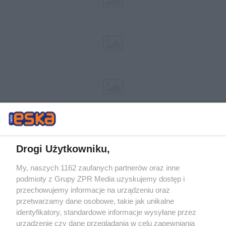
Drogi Użytkowniku,
My, naszych 1162 zaufanych partnerów oraz inne
Żaden utwór zamieszczony w serwisie nie może być powielany i
podmioty z Grupy ZPR Media uzyskujemy dostęp i
rozpowszechniany lub dalej rozpowszechniany w jakikolwiek sposób (w
tym także elektroniczny lub mechaniczny) na jakimkolwiek polu
przechowujemy informacje na urządzeniu oraz
eksploatacji w jakiejkolwiek formie, włącznie z umieszczaniem w
przetwarzamy dane osobowe, takie jak unikalne
Internecie bez pisemnej zgody właściciela praw. Jakiekolwiek użycie lub
identyfikatory, standardowe informacje wysyłane przez
wykorzystanie utworów w całości lub w części z naruszeniem prawa,
tzn. bez właściwej zgody, jest zabronione pod groźbą kary i może być
urządzenie czy dane przeglądania w celu zapewniania