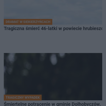
DRAMAT W SIEKIERZYŃCACH
Tragiczna śmierć 46-latki w powiecie hrubieszows
TRAGICZNY WYPADEK
Śmiertelne potrącenie w gminie Dołhobyczów. Po