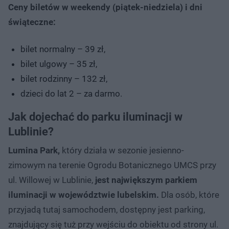
Ceny biletów w weekendy (piątek-niedziela) i dni
świąteczne:
bilet normalny – 39 zł,
bilet ulgowy – 35 zł,
bilet rodzinny – 132 zł,
dzieci do lat 2 – za darmo.
Jak dojechać do parku iluminacji w
Lublinie?
Lumina Park,
który działa w sezonie jesienno-
zimowym na terenie Ogrodu Botanicznego UMCS przy
ul. Willowej w Lublinie,
jest największym parkiem
iluminacji w województwie lubelskim.
Dla osób, które
przyjadą tutaj samochodem, dostępny jest parking,
znajdujący się tuż przy wejściu do obiektu od strony ul.