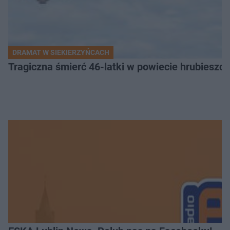
DRAMAT W SIEKIERZYŃCACH
Tragiczna śmierć 46-latki w powiecie hrubieszows