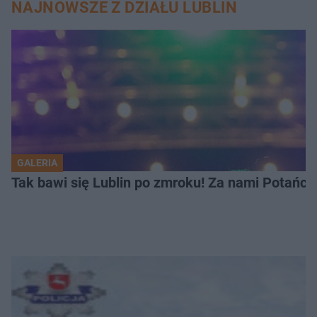
NAJNOWSZE Z DZIAŁU LUBLIN
GALERIA
Tak bawi się Lublin po zmroku! Za nami Potań