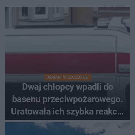
DRAMAT W SZCZECINIE
Dwaj chłopcy wpadli do
basenu przeciwpożarowego.
Uratowała ich szybka reakcja
świadków