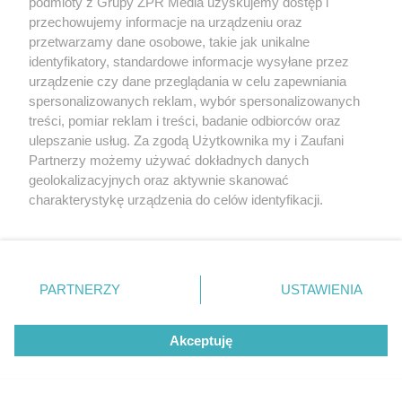
podmioty z Grupy ZPR Media uzyskujemy dostęp i
przechowujemy informacje na urządzeniu oraz
przetwarzamy dane osobowe, takie jak unikalne
identyfikatory, standardowe informacje wysyłane przez
urządzenie czy dane przeglądania w celu zapewniania
spersonalizowanych reklam, wybór spersonalizowanych
treści, pomiar reklam i treści, badanie odbiorców oraz
ulepszanie usług. Za zgodą Użytkownika my i Zaufani
Partnerzy możemy używać dokładnych danych
geolokalizacyjnych oraz aktywnie skanować
charakterystykę urządzenia do celów identyfikacji.
Ponieważ cenimy Twoją prywatność, prosimy o zgodę na
korzystanie z tych technologii poprzez kliknięcie
„Akceptuję”. Zgoda jest dobrowolna i zawsze możesz ją
zmienić/wycofać klikając przycisk ustawień prywatności
PARTNERZY
USTAWIENIA
znajdujący się w lewym dolnym rogu strony
. Niektóre
rodzaje przetwarzania danych nie wymagają zgody
Akceptuję
użytkownika, ale masz prawo sprzeciwić się takiemu
przetwarzaniu. Preferencje będą miały zastosowanie tylko
na tej witrynie.