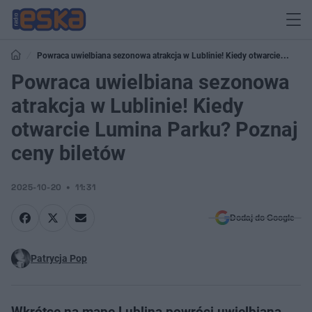
Powraca uwielbiana sezonowa atrakcja w Lublinie! Kiedy otwarcie
Lumina Parku? Poznaj ceny biletów
Powraca uwielbiana sezonowa
atrakcja w Lublinie! Kiedy
otwarcie Lumina Parku? Poznaj
ceny biletów
2025-10-20
11:31
Dodaj do Google
Patrycja Pop
Wkrótce na mapę Lublina powróci uwielbiana,