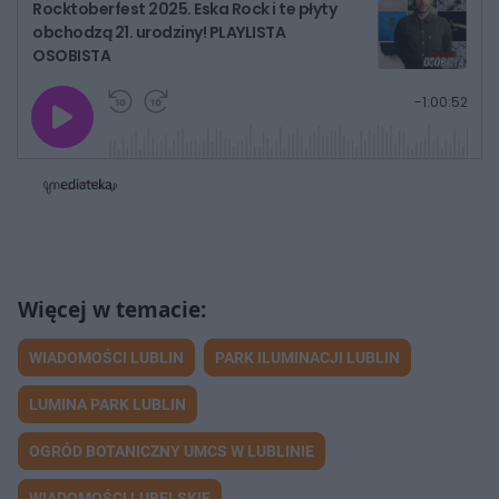
Rocktoberfest 2025. Eska Rock i te płyty
obchodzą 21. urodziny! PLAYLISTA
OSOBISTA
G
P
P
P
-
1:00:52
r
r
r
o
a
z
z
j
z
e
e
w
w
o
i
i
s
ń
ń
t
1
1
0
0
a
s
s
ł
d
d
y
o
o
c
t
p
u
r
z
ł
z
a
u
o
s
d
WIADOMOŚCI LUBLIN
PARK ILUMINACJI LUBLIN
u
Â
LUMINA PARK LUBLIN
OGRÓD BOTANICZNY UMCS W LUBLINIE
WIADOMOŚCI LUBELSKIE