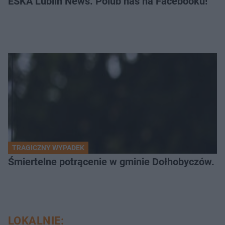
ESKA Lublin News. Polub nas na Facebooku!
TRAGICZNY WYPADEK
Śmiertelne potrącenie w gminie Dołhobyczów. Po
LOKALNIE: