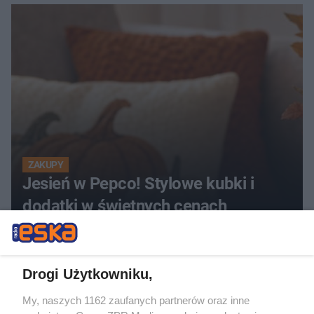
ZAKUPY
Jesień w Pepco! Stylowe kubki i
dodatki w świetnych cenach
ZOBACZ WIĘCEJ
Drogi Użytkowniku,
My, naszych 1162 zaufanych partnerów oraz inne