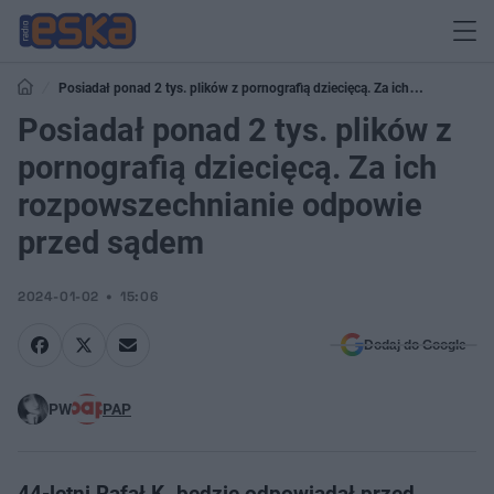
Posiadał ponad 2 tys. plików z pornografią dziecięcą. Za ich
rozpowszechnianie odpowie przed sądem
Posiadał ponad 2 tys. plików z
pornografią dziecięcą. Za ich
rozpowszechnianie odpowie
przed sądem
2024-01-02
15:06
Dodaj do Google
PW
PAP
44-letni Rafał K. będzie odpowiadał przed