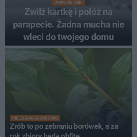
DOMOWE TRIKI
Zwilż kartkę i połóż na
parapecie. Żadna mucha nie
wleci do twojego domu
PIELĘGNACJA BORÓWKI
Zrób to po zebraniu borówek, a za
rok zbiory będą obfite