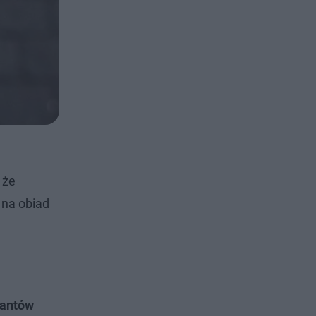
 że
 na obiad
iantów