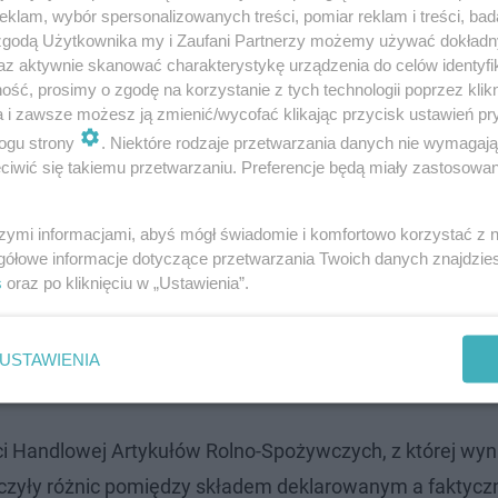
klam, wybór spersonalizowanych treści, pomiar reklam i treści, bad
 zgodą Użytkownika my i Zaufani Partnerzy możemy używać dokład
az aktywnie skanować charakterystykę urządzenia do celów identyfi
ść, prosimy o zgodę na korzystanie z tych technologii poprzez klikn
a i zawsze możesz ją zmienić/wycofać klikając przycisk ustawień pr
ogu strony
. Niektóre rodzaje przetwarzania danych nie wymagaj
iwić się takiemu przetwarzaniu. Preferencje będą miały zastosowanie
szymi informacjami, abyś mógł świadomie i komfortowo korzystać z
gółowe informacje dotyczące przetwarzania Twoich danych znajdzi
s
oraz po kliknięciu w „Ustawienia”.
zie nie tylko sycące, ale również
kaloryczne
. Trudno mó
cje i liczbę składników, w kaloryczności nie zejdziemy
pon
USTAWIENIA
 może nas przyprawić
nawet o 1000 kcal.
ści Handlowej Artykułów Rolno-Spożywczych, z której wyn
yczyły różnic pomiędzy składem deklarowanym a faktyc