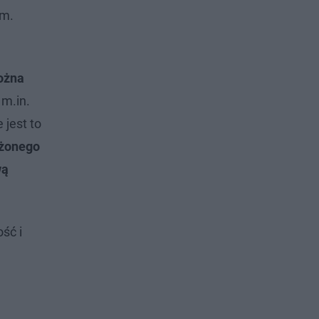
ym.
ożna
 m.in.
 jest to
żonego
wą
ść i