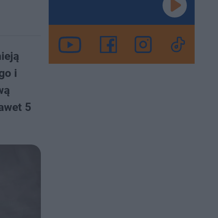
ieją
go i
wą
awet 5