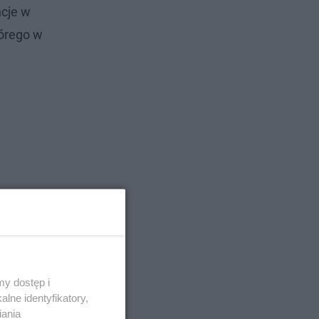
ncje w
tórego w
est w
y dostęp i
lne identyfikatory,
iania