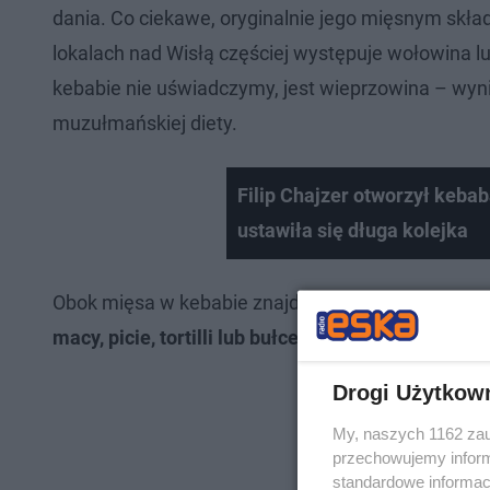
dania. Co ciekawe, oryginalnie jego mięsnym skład
lokalach nad Wisłą częściej występuje wołowina l
kebabie nie uświadczymy, jest wieprzowina – wynika
muzułmańskiej diety.
Filip Chajzer otworzył keba
ustawiła się długa kolejka
Obok mięsa w kebabie znajdziemy
surówkę warz
macy, picie, tortilli lub bułce
, a o jego ostateczn
Drogi Użytkow
My, naszych 1162 zau
przechowujemy informa
standardowe informac