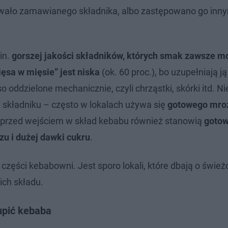
owało zamawianego składnika, albo zastępowano go inn
in.
gorszej jakości składników, których smak zawsze m
ęsa w mięsie” jest niska
(ok. 60 proc.), bo uzupełniają ją
 oddzielone mechanicznie, czyli chrząstki, skórki itd. Nie
składniku – często w lokalach używa się
gotowego mro
e przed wejściem w skład kebabu również stanowią
goto
zu i dużej dawki cukru
.
części kebabowni. Jest sporo lokali, które dbają o świeżo
ich składu.
upić kebaba