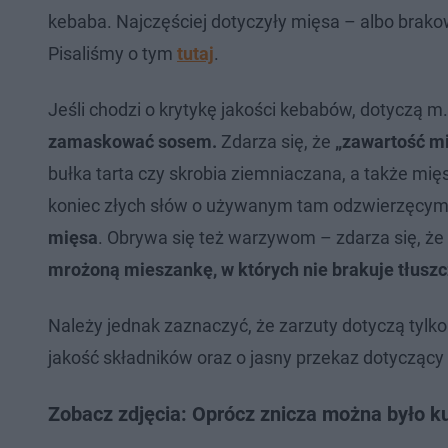
kebaba. Najczęściej dotyczyły mięsa – albo brak
Pisaliśmy o tym
tutaj
.
Jeśli chodzi o krytykę jakości kebabów, dotyczą m.
zamaskować sosem.
Zdarza się, że
„zawartość mi
bułka tarta czy skrobia ziemniaczana, a także mięso
koniec złych słów o używanym tam odzwierzęcym 
mięsa
. Obrywa się też warzywom – zdarza się, ż
mrożoną mieszankę, w których nie brakuje tłuszc
Należy jednak zaznaczyć, że zarzuty dotyczą tylko 
jakość składników oraz o jasny przekaz dotyczący 
Zobacz zdjęcia: Oprócz znicza można było k