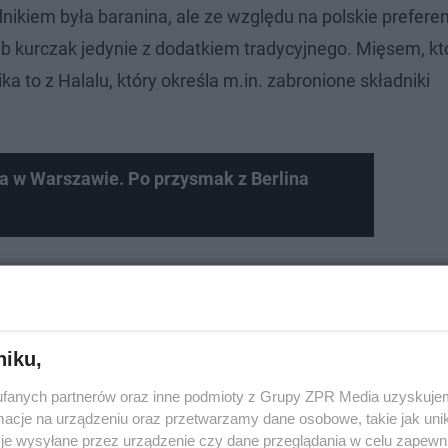
nikiem była baranina, ale ze względu na polskie prefere
ub kurczak jedynie z dodatkiem tradycyjnego. Mięsem, k
 to z Halalu, który określa m.in. zabronione składniki
ba w Warszawie. Po przysmak z Berlina
ywną
(może być z owczym serem). Fast food podawany j
ym smaku decyduje wybór
sosu
.
niku,
fanych partnerów oraz inne podmioty z Grupy ZPR Media uzyskujem
cje na urządzeniu oraz przetwarzamy dane osobowe, takie jak unika
je wysyłane przez urządzenie czy dane przeglądania w celu zapewn