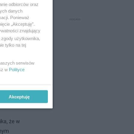
anie odbiorców oraz
nych danych
kacji. Ponieważ
ięcie „Akceptuję”.
ywatności znajdujący
ą zgody użytkownika,
 tylko na tej
 naszych serwisów
esz w
Polityce
wić o
iżej 700
Akceptuję
ika, że w
znym