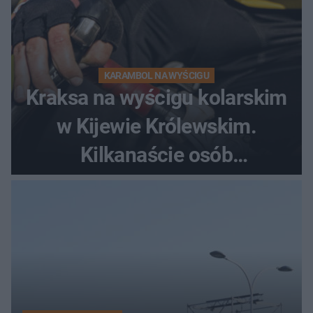
KARAMBOL NA WYŚCIGU
Kraksa na wyścigu kolarskim
w Kijewie Królewskim.
Kilkanaście osób
poszkodowanych, lądował
śmigłowiec LPR