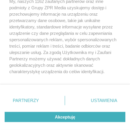
My, naszych 1162 zaufanych partnerów oraz inne
Żaden utwór zamieszczony w serwisie nie może być powielany i
podmioty z Grupy ZPR Media uzyskujemy dostęp i
rozpowszechniany lub dalej rozpowszechniany w jakikolwiek sposób (w
tym także elektroniczny lub mechaniczny) na jakimkolwiek polu
przechowujemy informacje na urządzeniu oraz
eksploatacji w jakiejkolwiek formie, włącznie z umieszczaniem w
przetwarzamy dane osobowe, takie jak unikalne
Internecie bez pisemnej zgody właściciela praw. Jakiekolwiek użycie lub
identyfikatory, standardowe informacje wysyłane przez
wykorzystanie utworów w całości lub w części z naruszeniem prawa,
tzn. bez właściwej zgody, jest zabronione pod groźbą kary i może być
urządzenie czy dane przeglądania w celu zapewniania
ścigane prawnie.
spersonalizowanych reklam, wybór spersonalizowanych
treści, pomiar reklam i treści, badanie odbiorców oraz
ulepszanie usług. Za zgodą Użytkownika my i Zaufani
Partnerzy możemy używać dokładnych danych
geolokalizacyjnych oraz aktywnie skanować
charakterystykę urządzenia do celów identyfikacji.
Ponieważ cenimy Twoją prywatność, prosimy o zgodę na
O nas
korzystanie z tych technologii poprzez kliknięcie
Informacje prawne
„Akceptuję”. Zgoda jest dobrowolna i zawsze możesz ją
zmienić/wycofać klikając przycisk ustawień prywatności
PARTNERZY
USTAWIENIA
Nasze serwisy
znajdujący się w lewym dolnym rogu strony
. Niektóre
rodzaje przetwarzania danych nie wymagają zgody
© 2026 Grupa ZPR Media
Akceptuję
użytkownika, ale masz prawo sprzeciwić się takiemu
przetwarzaniu. Preferencje będą miały zastosowanie tylko
na tej witrynie.