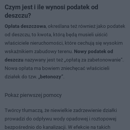
Czym jest i ile wynosi podatek od
deszczu?
Opłata deszczowa
, określana też również jako podatek
od deszczu, to kwota, którą będą musieli uiścić
właściciele nieruchomości, które cechują się wysokim
wskaźnikiem zabudowy terenu.
Nowy podatek
od
deszczu
nazywany jest też „opłatą za zabetonowanie”.
Nowa opłata ma bowiem zniechęcać właścicieli
działek do tzw. „
betonozy”
.
Pokaz pierwszej pomocy
Twórcy tłumaczą, że niewielkie zadrzewienie działki
prowadzi do odpływu wody opadowej i roztopowej
bezpośrednio do kanalizacji. W efekcie na takich