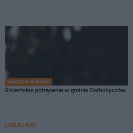
TRAGICZNY WYPADEK
Śmiertelne potrącenie w gminie Dołhobyczów. Po
LOKALNIE: