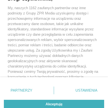
My, naszych 1162 zaufanych partnerów oraz inne
Żaden utwór zamieszczony w serwisie nie może być powielany i
podmioty z Grupy ZPR Media uzyskujemy dostęp i
rozpowszechniany lub dalej rozpowszechniany w jakikolwiek sposób (w
tym także elektroniczny lub mechaniczny) na jakimkolwiek polu
przechowujemy informacje na urządzeniu oraz
eksploatacji w jakiejkolwiek formie, włącznie z umieszczaniem w Internecie
przetwarzamy dane osobowe, takie jak unikalne
bez pisemnej zgody właściciela praw. Jakiekolwiek użycie lub
wykorzystanie utworów w całości lub w części z naruszeniem prawa, tzn.
identyfikatory, standardowe informacje wysyłane przez
bez właściwej zgody, jest zabronione pod groźbą kary i może być ścigane
urządzenie czy dane przeglądania w celu zapewniania
prawnie.
spersonalizowanych reklam, wybór spersonalizowanych
treści, pomiar reklam i treści, badanie odbiorców oraz
ulepszanie usług. Za zgodą Użytkownika my i Zaufani
Partnerzy możemy używać dokładnych danych
geolokalizacyjnych oraz aktywnie skanować
charakterystykę urządzenia do celów identyfikacji.
O nas
Ponieważ cenimy Twoją prywatność, prosimy o zgodę na
korzystanie z tych technologii poprzez kliknięcie
Informacje prawne
„Akceptuję”. Zgoda jest dobrowolna i zawsze możesz ją
zmienić/wycofać klikając przycisk ustawień prywatności
Nasze serwisy
PARTNERZY
USTAWIENIA
znajdujący się w lewym dolnym rogu strony
. Niektóre
rodzaje przetwarzania danych nie wymagają zgody
© 2026 Grupa ZPR Media
Akceptuję
użytkownika, ale masz prawo sprzeciwić się takiemu