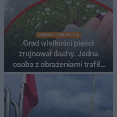
NAWAŁNICA NAD POLSKĄ
Grad wielkości pięści
zrujnował dachy. Jedna
osoba z obrażeniami trafiła
do szpitala