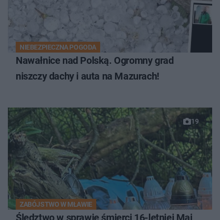
NIEBEZPIECZNA POGODA
Nawałnice nad Polską. Ogromny grad
niszczy dachy i auta na Mazurach!
19
ZABÓJSTWO W MŁAWIE
Śledztwo w sprawie śmierci 16-letniej Mai