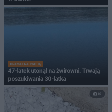
DRAMAT NAD WODĄ
47-latek utonął na żwirowni. Trwają
poszukiwania 30-latka
10