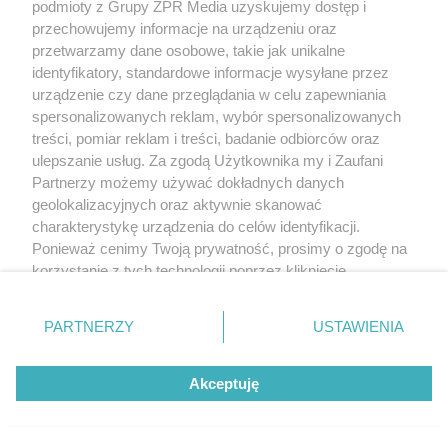
podmioty z Grupy ZPR Media uzyskujemy dostęp i
okapu. Zaschnięty tłuszcz i brud
przechowujemy informacje na urządzeniu oraz
znikną bez szorowania
przetwarzamy dane osobowe, takie jak unikalne
identyfikatory, standardowe informacje wysyłane przez
urządzenie czy dane przeglądania w celu zapewniania
spersonalizowanych reklam, wybór spersonalizowanych
treści, pomiar reklam i treści, badanie odbiorców oraz
ulepszanie usług. Za zgodą Użytkownika my i Zaufani
Partnerzy możemy używać dokładnych danych
geolokalizacyjnych oraz aktywnie skanować
charakterystykę urządzenia do celów identyfikacji.
Ponieważ cenimy Twoją prywatność, prosimy o zgodę na
korzystanie z tych technologii poprzez kliknięcie
PŁYWANIE
„Akceptuję”. Zgoda jest dobrowolna i zawsze możesz ją
Sarah Sjoestroem wraca do
zmienić/wycofać klikając przycisk ustawień prywatności
PARTNERZY
USTAWIENIA
rywalizacji po przerwie. Celuje w
znajdujący się w lewym dolnym rogu strony
. Niektóre
jubileuszowe medale na ME
rodzaje przetwarzania danych nie wymagają zgody
Akceptuję
użytkownika, ale masz prawo sprzeciwić się takiemu
przetwarzaniu. Preferencje będą miały zastosowanie tylko
na tej witrynie.