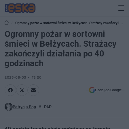
Ogromny pożar w sortowni śmieci w Bełżycach. Strażacy zakończyli
działania po 40 godzinach
Ogromny pożar w sortowni
śmieci w Bełżycach. Strażacy
zakończyli działania po 40
godzinach
2025-09-03
13:20
Dodaj do Google
Patrycja Pop
PAP.
40 godzin trwała akcja gaśnicza na terenie