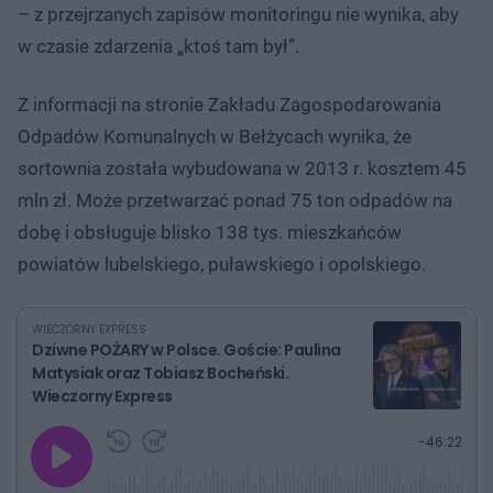
– z przejrzanych zapisów monitoringu nie wynika, aby
w czasie zdarzenia „ktoś tam był”.
Z informacji na stronie Zakładu Zagospodarowania
Odpadów Komunalnych w Bełżycach wynika, że
sortownia została wybudowana w 2013 r. kosztem 45
mln zł. Może przetwarzać ponad 75 ton odpadów na
dobę i obsługuje blisko 138 tys. mieszkańców
powiatów lubelskiego, puławskiego i opolskiego.
WIECZORNY EXPRESS
Dziwne POŻARY w Polsce. Goście: Paulina
Matysiak oraz Tobiasz Bocheński.
Wieczorny Express
G
P
P
P
-
46:22
r
r
r
o
a
z
z
j
z
e
e