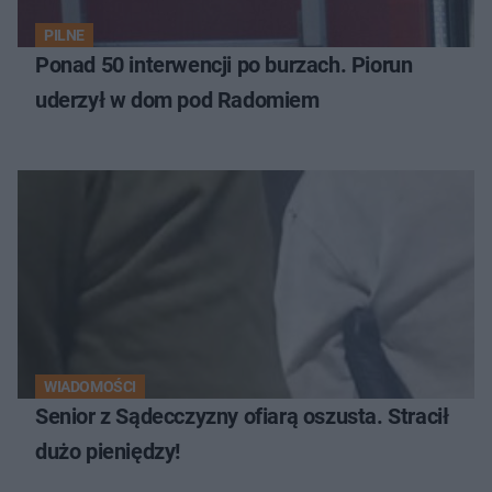
PILNE
Ponad 50 interwencji po burzach. Piorun
uderzył w dom pod Radomiem
WIADOMOŚCI
Senior z Sądecczyzny ofiarą oszusta. Stracił
dużo pieniędzy!