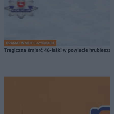
DRAMAT W SIEKIERZYŃCACH
Tragiczna śmierć 46-latki w powiecie hrubieszows