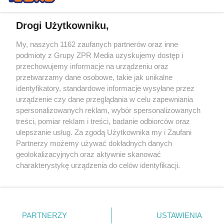
Drogi Użytkowniku,
My, naszych 1162 zaufanych partnerów oraz inne
Żaden utwór zamieszczony w serwisie nie może być powielany i
podmioty z Grupy ZPR Media uzyskujemy dostęp i
rozpowszechniany lub dalej rozpowszechniany w jakikolwiek sposób (w
przechowujemy informacje na urządzeniu oraz
tym także elektroniczny lub mechaniczny) na jakimkolwiek polu
eksploatacji w jakiejkolwiek formie, włącznie z umieszczaniem w
przetwarzamy dane osobowe, takie jak unikalne
Internecie bez pisemnej zgody właściciela praw. Jakiekolwiek użycie lub
identyfikatory, standardowe informacje wysyłane przez
wykorzystanie utworów w całości lub w części z naruszeniem prawa,
tzn. bez właściwej zgody, jest zabronione pod groźbą kary i może być
urządzenie czy dane przeglądania w celu zapewniania
ścigane prawnie.
spersonalizowanych reklam, wybór spersonalizowanych
treści, pomiar reklam i treści, badanie odbiorców oraz
ulepszanie usług. Za zgodą Użytkownika my i Zaufani
Partnerzy możemy używać dokładnych danych
geolokalizacyjnych oraz aktywnie skanować
charakterystykę urządzenia do celów identyfikacji.
Ponieważ cenimy Twoją prywatność, prosimy o zgodę na
O nas
korzystanie z tych technologii poprzez kliknięcie
Informacje prawne
„Akceptuję”. Zgoda jest dobrowolna i zawsze możesz ją
zmienić/wycofać klikając przycisk ustawień prywatności
PARTNERZY
USTAWIENIA
Nasze serwisy
znajdujący się w lewym dolnym rogu strony
. Niektóre