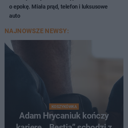
o epokę. Miała prąd, telefon i luksusowe
auto
NAJNOWSZE NEWSY:
KOSZYKÓWKA
Adam Hrycaniuk kończy
karierę. „Bestia” schodzi z