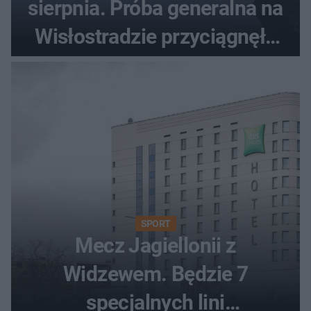
sierpnia. Próba generalna na
Wisłostradzie przyciągnęła
tłumy
SPORT
Mecz Jagiellonii z
Widzewem. Będzie 7
specjalnych lini