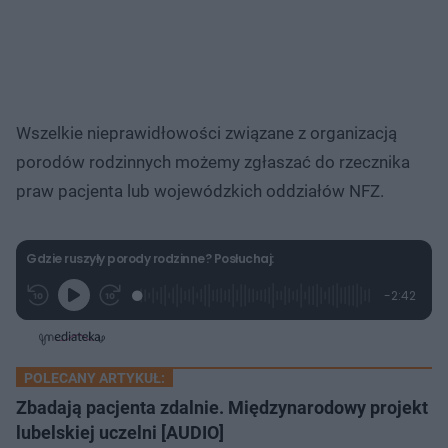
Wszelkie nieprawidłowości związane z organizacją
porodów rodzinnych możemy zgłaszać do rzecznika
praw pacjenta lub wojewódzkich oddziałów NFZ.
Gdzie ruszyły porody rodzinne? Posłuchaj:
L
P
P
P
-
2:42
G
o
r
r
o
z
r
a
z
z
o
a
d
e
e
s
j
t
e
w
w
a
d
i
i
ł
:
ń
ń
y
POLECANY ARTYKUŁ:
c
9
1
1
z
.
0
0
Zbadają pacjenta zdalnie. Międzynarodowy projekt
a
s
2
s
s
Â
1
lubelskiej uczelni [AUDIO]
d
d
%
o
o