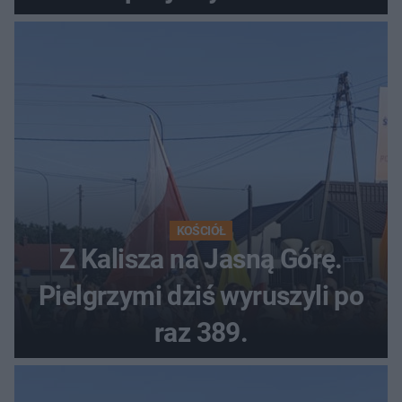
autobusowych
KOŚCIÓŁ
Z Kalisza na Jasną Górę.
Pielgrzymi dziś wyruszyli po
raz 389.