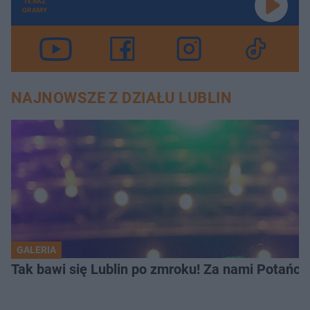
TERAZ
GRAMY
NAJNOWSZE Z DZIAŁU LUBLIN
GALERIA
Tak bawi się Lublin po zmroku! Za nami Potań