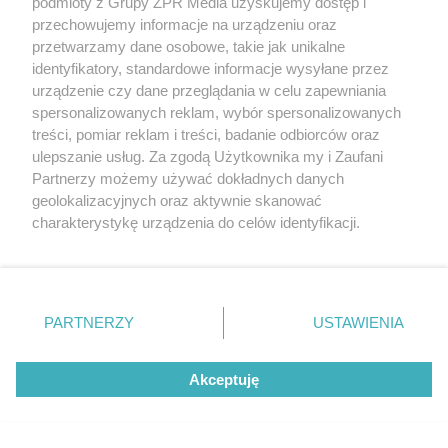
podmioty z Grupy ZPR Media uzyskujemy dostęp i
przechowujemy informacje na urządzeniu oraz
ZOBACZ WIĘCEJ
przetwarzamy dane osobowe, takie jak unikalne
identyfikatory, standardowe informacje wysyłane przez
urządzenie czy dane przeglądania w celu zapewniania
spersonalizowanych reklam, wybór spersonalizowanych
treści, pomiar reklam i treści, badanie odbiorców oraz
ulepszanie usług. Za zgodą Użytkownika my i Zaufani
Partnerzy możemy używać dokładnych danych
geolokalizacyjnych oraz aktywnie skanować
charakterystykę urządzenia do celów identyfikacji.
Ponieważ cenimy Twoją prywatność, prosimy o zgodę na
korzystanie z tych technologii poprzez kliknięcie
„Akceptuję”. Zgoda jest dobrowolna i zawsze możesz ją
zmienić/wycofać klikając przycisk ustawień prywatności
PARTNERZY
USTAWIENIA
znajdujący się w lewym dolnym rogu strony
. Niektóre
rodzaje przetwarzania danych nie wymagają zgody
Akceptuję
użytkownika, ale masz prawo sprzeciwić się takiemu
przetwarzaniu. Preferencje będą miały zastosowanie tylko
na tej witrynie.