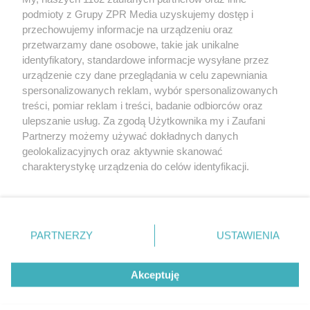
Żaden utwór zamieszczony w serwisie nie może być powielany i
podmioty z Grupy ZPR Media uzyskujemy dostęp i
rozpowszechniany lub dalej rozpowszechniany w jakikolwiek sposób (w
przechowujemy informacje na urządzeniu oraz
tym także elektroniczny lub mechaniczny) na jakimkolwiek polu
eksploatacji w jakiejkolwiek formie, włącznie z umieszczaniem w
przetwarzamy dane osobowe, takie jak unikalne
Internecie bez pisemnej zgody właściciela praw. Jakiekolwiek użycie lub
identyfikatory, standardowe informacje wysyłane przez
wykorzystanie utworów w całości lub w części z naruszeniem prawa,
tzn. bez właściwej zgody, jest zabronione pod groźbą kary i może być
urządzenie czy dane przeglądania w celu zapewniania
ścigane prawnie.
spersonalizowanych reklam, wybór spersonalizowanych
treści, pomiar reklam i treści, badanie odbiorców oraz
ulepszanie usług. Za zgodą Użytkownika my i Zaufani
Partnerzy możemy używać dokładnych danych
geolokalizacyjnych oraz aktywnie skanować
charakterystykę urządzenia do celów identyfikacji.
Ponieważ cenimy Twoją prywatność, prosimy o zgodę na
O nas
korzystanie z tych technologii poprzez kliknięcie
Informacje prawne
„Akceptuję”. Zgoda jest dobrowolna i zawsze możesz ją
zmienić/wycofać klikając przycisk ustawień prywatności
PARTNERZY
USTAWIENIA
Nasze serwisy
znajdujący się w lewym dolnym rogu strony
. Niektóre
rodzaje przetwarzania danych nie wymagają zgody
© 2026 Grupa ZPR Media
Akceptuję
użytkownika, ale masz prawo sprzeciwić się takiemu
przetwarzaniu. Preferencje będą miały zastosowanie tylko
na tej witrynie.