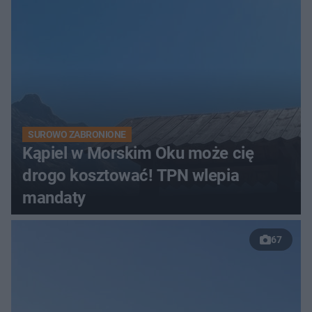
SUROWO ZABRONIONE
Kąpiel w Morskim Oku może cię
drogo kosztować! TPN wlepia
mandaty
67