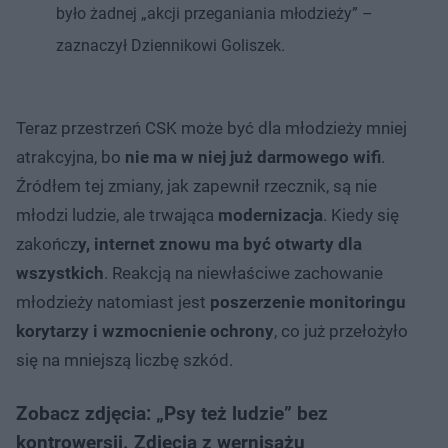
było żadnej „akcji przeganiania młodzieży” –
zaznaczył Dziennikowi Goliszek.
Teraz przestrzeń CSK może być dla młodzieży mniej
atrakcyjna, bo
nie ma w niej już darmowego wifi
.
Źródłem tej zmiany, jak zapewnił rzecznik, są nie
młodzi ludzie, ale trwająca
modernizacja
. Kiedy się
zakończ
y, internet znowu ma być otwarty dla
wszystkich
. Reakcją na niewłaściwe zachowanie
młodzieży natomiast jest
poszerzenie monitoringu
korytarzy i wzmocnienie ochrony
, co już przełożyło
się na mniejszą liczbę szkód.
Zobacz zdjęcia: „Psy też ludzie” bez
kontrowersji. Zdjęcia z wernisażu