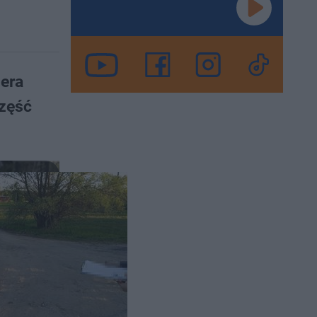
iera
zęść