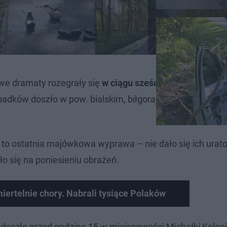
owe dramaty rozegrały się
w ciągu sześciu godzin
w czte
adków doszło w pow. bialskim, biłgorajskim, chełmskim 
ła to ostatnia majówkowa wyprawa – nie dało się ich urat
o się na poniesieniu obrażeń.
miertelnie chory. Nabrali tysiące Polaków
oszło przed godziną 15 w miejscowości Michałki Koloni