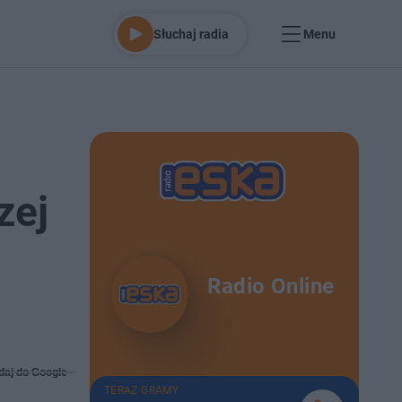
Słuchaj radia
Menu
zej
Radio Online
daj do Google
TERAZ GRAMY