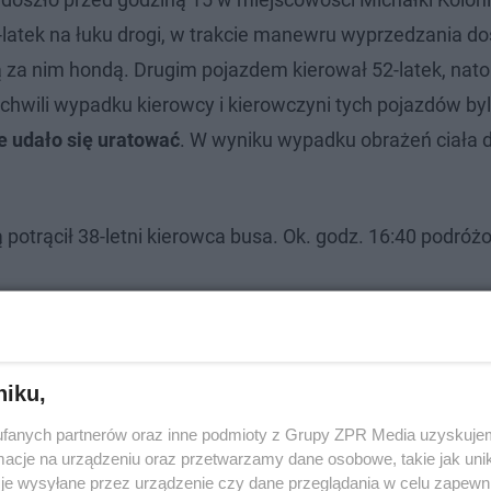
-latek na łuku drogi, w trakcie manewru wyprzedzania 
cą za nim hondą. Drugim pojazdem kierował 52-latek, nat
 chwili wypadku kierowcy i kierowczyni tych pojazdów byli
ie udało się uratować
. W wyniku wypadku obrażeń ciała 
rą potrącił 38-letni kierowca busa. Ok. godz. 16:40 podróż
niku,
fanych partnerów oraz inne podmioty z Grupy ZPR Media uzyskujem
cje na urządzeniu oraz przetwarzamy dane osobowe, takie jak unika
je wysyłane przez urządzenie czy dane przeglądania w celu zapewn