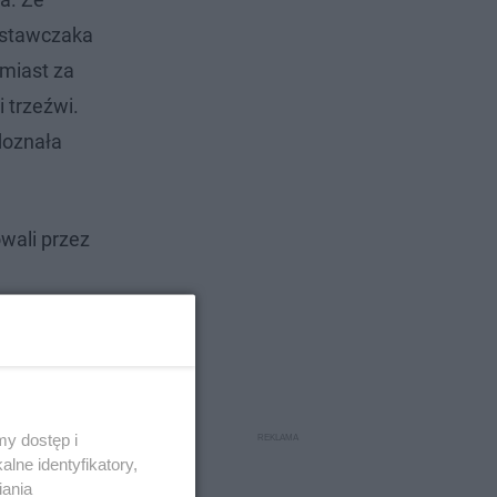
dostawczaka
omiast za
 trzeźwi.
doznała
owali przez
y dostęp i
lne identyfikatory,
iania