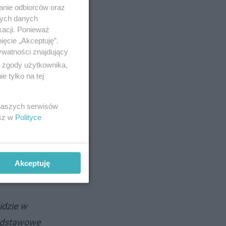
anie odbiorców oraz
nych danych
kacji. Ponieważ
ięcie „Akceptuję”.
ywatności znajdujący
ą zgody użytkownika,
 tylko na tej
yłowska w
go
 naszych serwisów
esz w
Polityce
kuninki.
zpitala,
Akceptuję
idzie w
podstawowe