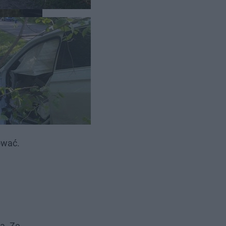
rech
i
ować.
a. Ze