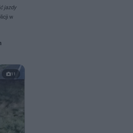
ć jazdy
icji w
m
11