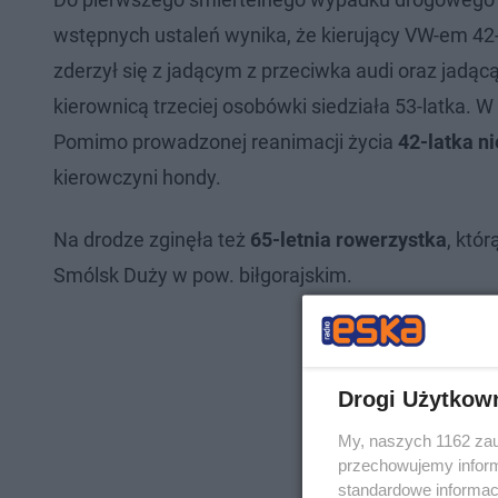
wstępnych ustaleń wynika, że kierujący VW-em 42
zderzył się z jadącym z przeciwka audi oraz jadą
kierownicą trzeciej osobówki siedziała 53-latka. W
Pomimo prowadzonej reanimacji życia
42-latka n
kierowczyni hondy.
Na drodze zginęła też
65-letnia rowerzystka
, któ
Smólsk Duży w pow. biłgorajskim.
Drogi Użytkow
My, naszych 1162 zau
przechowujemy informa
standardowe informac