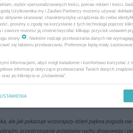
klam, wybór spersonalizowanych treści, pomiar reklam i treści, bad
 zgodą Użytkownika my i Zaufani Partnerzy możemy używać dokład
az aktywnie skanować charakterystykę urządzenia do celów identyfi
ść, prosimy o zgodę na korzystanie z tych technologii poprzez klikn
a i zawsze możesz ją zmienić/wycofać klikając przycisk ustawień pr
ogu strony
. Niektóre rodzaje przetwarzania danych nie wymagaj
iwić się takiemu przetwarzaniu. Preferencje będą miały zastosowanie
go
, który po 15 szedł drogą gruntową w gm. Wólka Petr
prost pod nadjeżdżający samochód prowadzony przez je
szymi informacjami, abyś mógł świadomie i komfortowo korzystać z
gółowe informacje dotyczące przetwarzania Twoich danych znajdzi
s
oraz po kliknięciu w „Ustawienia”.
kolegami w wieku 18 i 20 lat przyjechał na majówkę do O
e 1,5 promila alkoholu i prawo jazdy od 9 dni. Trafił do s
USTAWIENIA
wanku.
a, ale jak pokazuje wczorajszy dzień piękna pogoda nie 
obraźni, przestrzeganie przepisów ruchu drogowego i 