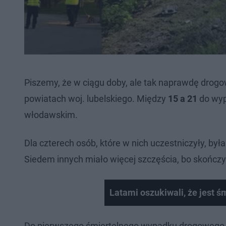
Piszemy, że w ciągu doby, ale tak naprawdę drog
powiatach woj. lubelskiego. Między
15 a 21
do wyp
włodawskim.
Dla czterech osób, które w nich uczestniczyły, by
Siedem innych miało więcej szczęścia, bo skończył
Latami oszukiwali, że jest ś
Do pierwszego śmiertelnego wypadku drogowego d