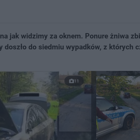
zna jak widzimy za oknem. Ponure żniwa zb
 doszło do siedmiu wypadków, z których c
11