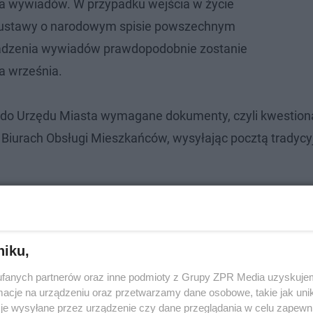
a wywiadów. W przypadku wejścia w życie
ji ustawy o narodowym spisie powszechnym
adzenia wywiadów prawdopodobnie zostanie
a września.
do Urzędu Miasta wymagane dokumenty, czyli kwestiona
 Biurach Obsługi Mieszkańców, wysyłając pocztą tradycy
niku,
fanych partnerów oraz inne podmioty z Grupy ZPR Media uzyskujem
cje na urządzeniu oraz przetwarzamy dane osobowe, takie jak unika
je wysyłane przez urządzenie czy dane przeglądania w celu zapewn