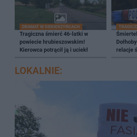
DRAMAT W SIEKIERZYŃCACH
TRAGICZ
Tragiczna śmierć 46-latki w
Śmierte
powiecie hrubieszowskim!
Dołhoby
Kierowca potrącił ją i uciekł
relacje 
kamer
LOKALNIE: