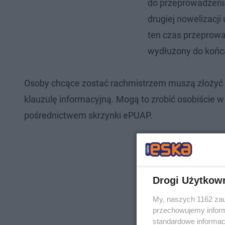
do przeprowadzeni
drugiej nowelizac
ten czas przeprow
wydłużony do końc
Osoby chcące zostać rachmistrzem muszą złożyć 
klauzulę informacyjną. Mogą to zrobić osobiście w
pośrednictwem skrzynki ePUAP.
Drogi Użytkow
My, naszych 1162 zau
przechowujemy informa
standardowe informac