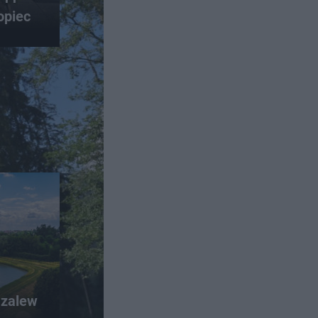
opiec
 zalew