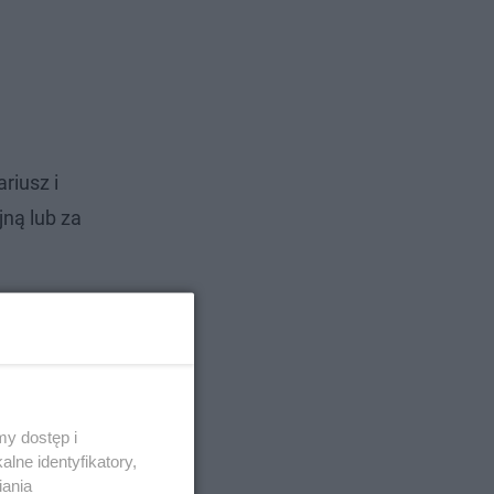
riusz i
jną lub za
y dostęp i
lne identyfikatory,
iania