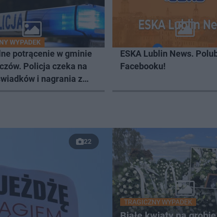
NY WYPADEK
lne potrącenie w gminie
ESKA Lublin News. Polub
czów. Policja czeka na
Facebooku!
świadków i nagrania z
22
TRAGICZNY WYPADEK
Białe kwiaty na grobie