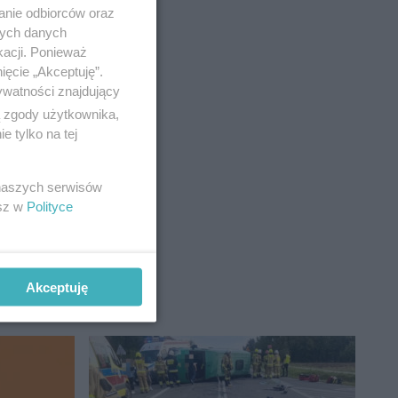
anie odbiorców oraz
nych danych
kacji. Ponieważ
ięcie „Akceptuję”.
ywatności znajdujący
ą zgody użytkownika,
 tylko na tej
 naszych serwisów
esz w
Polityce
Akceptuję