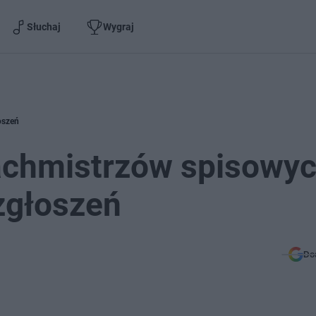
Słuchaj
Wygraj
oszeń
achmistrzów spisowyc
zgłoszeń
Do