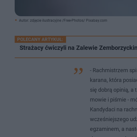
Autor: zdjęcie ilustracyjne /Free-Photos/ Pixabay.com
POLECANY ARTYKUŁ:
Strażacy ćwiczyli na Zalewie Zemborzyckim
- Rachmistrzem spi
karana, która posia
się dobrą opinią, a
mowie i piśmie - mó
Kandydaci na rach
wcześniejszego udz
egzaminem, a nastę