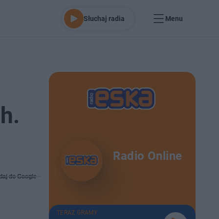
Słuchaj radia
Menu
h.
Radio Online
daj do Google
TERAZ GRAMY