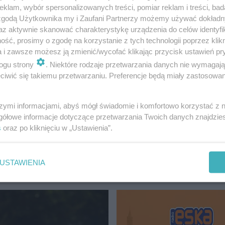
klam, wybór spersonalizowanych treści, pomiar reklam i treści, bad
 zgodą Użytkownika my i Zaufani Partnerzy możemy używać dokład
az aktywnie skanować charakterystykę urządzenia do celów identyfi
ść, prosimy o zgodę na korzystanie z tych technologii poprzez klikn
a i zawsze możesz ją zmienić/wycofać klikając przycisk ustawień pr
ogu strony
. Niektóre rodzaje przetwarzania danych nie wymagaj
 na stronie
Lublin.eu.
iwić się takiemu przetwarzaniu. Preferencje będą miały zastosowanie
szymi informacjami, abyś mógł świadomie i komfortowo korzystać z
 opłacisz podatku w kasie
gółowe informacje dotyczące przetwarzania Twoich danych znajdzi
s
oraz po kliknięciu w „Ustawienia”.
USTAWIENIA
LIN