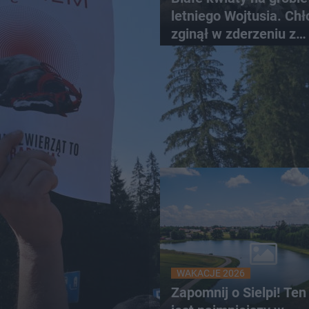
letniego Wojtusia. Chł
zginął w zderzeniu z
kombajnem
WAKACJE 2026
Zapomnij o Sielpi! Ten