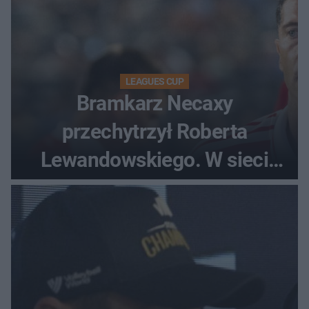
LEAGUES CUP
Bramkarz Necaxy
przechytrzył Roberta
Lewandowskiego. W sieci
krąży wideo z tego pojedynku