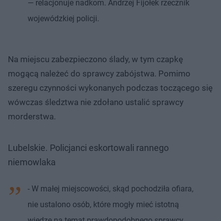
— relacjonuje nadkom. Andrzej Fijołek rzecznik
wojewódzkiej policji.
Na miejscu zabezpieczono ślady, w tym czapkę
mogącą należeć do sprawcy zabójstwa. Pomimo
szeregu czynności wykonanych podczas toczącego się
wówczas śledztwa nie zdołano ustalić sprawcy
morderstwa.
Lubelskie. Policjanci eskortowali rannego
niemowlaka
- W małej miejscowości, skąd pochodziła ofiara,
nie ustalono osób, które mogły mieć istotną
wiedzę na temat prawdopodobnego sprawcy.