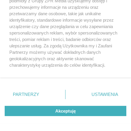
podmioty z Grupy ZPR Media uzyskujemy dostęp i
przechowujemy informacje na urządzeniu oraz
przetwarzamy dane osobowe, takie jak unikalne
identyfikatory, standardowe informacje wysyłane przez
urządzenie czy dane przeglądania w celu zapewniania
spersonalizowanych reklam, wybór spersonalizowanych
treści, pomiar reklam i treści, badanie odbiorców oraz
ulepszanie usług. Za zgodą Użytkownika my i Zaufani
Partnerzy możemy używać dokładnych danych
geolokalizacyjnych oraz aktywnie skanować
charakterystykę urządzenia do celów identyfikacji.
Ponieważ cenimy Twoją prywatność, prosimy o zgodę na
korzystanie z tych technologii poprzez kliknięcie
„Akceptuję”. Zgoda jest dobrowolna i zawsze możesz ją
zmienić/wycofać klikając przycisk ustawień prywatności
PARTNERZY
USTAWIENIA
znajdujący się w lewym dolnym rogu strony
. Niektóre
rodzaje przetwarzania danych nie wymagają zgody
Akceptuję
użytkownika, ale masz prawo sprzeciwić się takiemu
przetwarzaniu. Preferencje będą miały zastosowanie tylko
na tej witrynie.