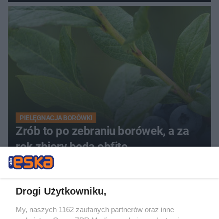
PIELĘGNACJA BORÓWKI
Zrób to po zebraniu borówek, a za
rok zbiory będą obfite
ZOBACZ WIĘCEJ
Drogi Użytkowniku,
My, naszych 1162 zaufanych partnerów oraz inne