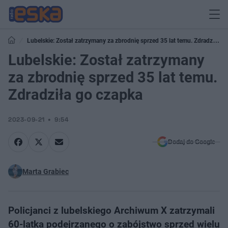
Lubelskie: Został zatrzymany za zbrodnię sprzed 35 lat temu. Zdradziła
go czapka
Lubelskie: Został zatrzymany
za zbrodnię sprzed 35 lat temu.
Zdradziła go czapka
2023-09-21
9:54
Dodaj do Google
Marta Grabiec
Policjanci z lubelskiego Archiwum X zatrzymali
60-latka podejrzanego o zabójstwo sprzed wielu