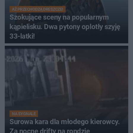
AŻ PRZECHODZĄ DRESZCZE!
Szokujące sceny na popularnym
kąpielisku. Dwa pytony oplotły szyję
33-latki!
NA SYGNALE
Surowa kara dla młodego kierowcy.
Za nocne drifty na rondzie