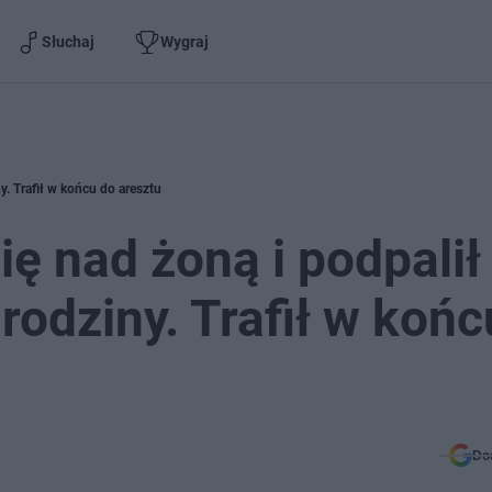
Słuchaj
Wygraj
y. Trafił w końcu do aresztu
ię nad żoną i podpalił
odziny. Trafił w końc
Do