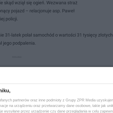
ie skąd wziął się ogień. Wezwana straż
onący pojazd – relacjonuje asp. Paweł
ej policji.
e 31-latek polał samochód o wartości 31 tysięcy złotych
ł jego podpalenia.
niku,
fanych partnerów oraz inne podmioty z Grupy ZPR Media uzyskujem
cje na urządzeniu oraz przetwarzamy dane osobowe, takie jak unika
je wysyłane przez urządzenie czy dane przeglądania w celu zapewn