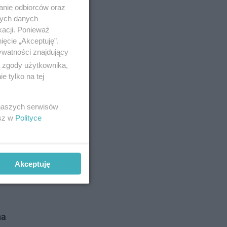
anie odbiorców oraz
nych danych
kacji. Ponieważ
ięcie „Akceptuję”.
ywatności znajdujący
ą zgody użytkownika,
 tylko na tej
 naszych serwisów
esz w
Polityce
mienia, do
Akceptuję
ia
na