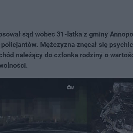
sował sąd wobec 31-latka z gminy Annopol
policjantów. Mężczyzna znęcał się psychic
chód należący do członka rodziny o wartoś
wolności.
3