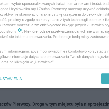
klam, wybór spersonalizowanych treści, pomiar reklam i treści, bad
 zgodą Użytkownika my i Zaufani Partnerzy możemy używać dokład
az aktywnie skanować charakterystykę urządzenia do celów identyfi
ść, prosimy o zgodę na korzystanie z tych technologii poprzez klikn
nych czynności okazało się, że mężczyzna
a i zawsze możesz ją zmienić/wycofać klikając przycisk ustawień pr
się również nad swoją żoną psychicznie i
ogu strony
. Niektóre rodzaje przetwarzania danych nie wymagaj
iwić się takiemu przetwarzaniu. Preferencje będą miały zastosowanie
ając awantury i grożąc pozbawieniem życia,
 słowami wulgarnymi – dodaje Cieliczko.
szymi informacjami, abyś mógł świadomie i komfortowo korzystać z
gółowe informacje dotyczące przetwarzania Twoich danych znajdzi
1-latek usłyszał dwa zarzuty znęcania oraz zniszczenia 
s
oraz po kliknięciu w „Ustawienia”.
nień.
USTAWIENIA
ako środek zapobiegawczy. Grozi mu do 5 lat pozbawien
zczów Pierwszy. Droga w tym miejscu była nieprzejezd