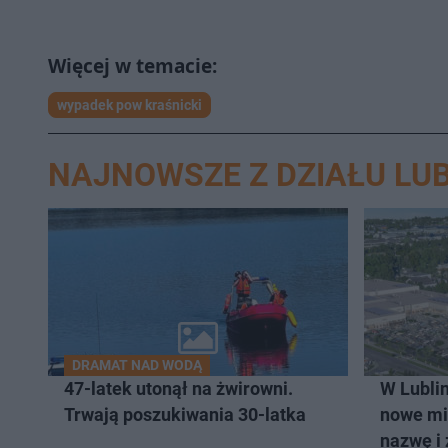
wypadek pow kraśnicki
NAJNOWSZE Z DZIAŁU LUB
DRAMAT NAD WODĄ
47-latek utonął na żwirowni.
W Lublin
Trwają poszukiwania 30-latka
nowe mi
nazwę i 