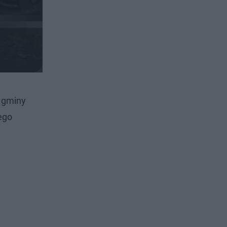
 gminy
iego