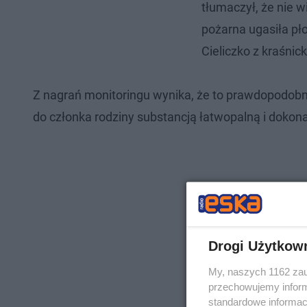
tłumaczył, że nie w
pożarna ugasiła pł
Cieliczko z kraśnicki
Z nagrań monitoringu wynika, że to prawdopodobni
do członka rodziny substancją łatwopalną i dokona
Drogi Użytkow
My, naszych 1162 zau
przechowujemy informa
standardowe informac