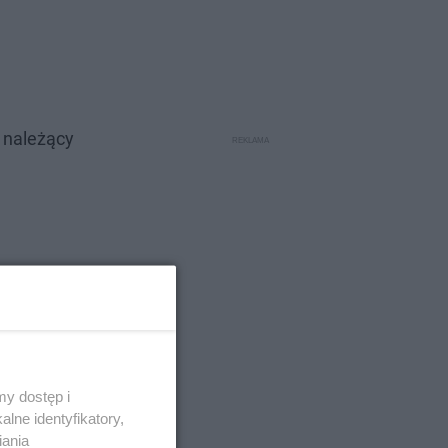
 należący
y dostęp i
lne identyfikatory,
iania