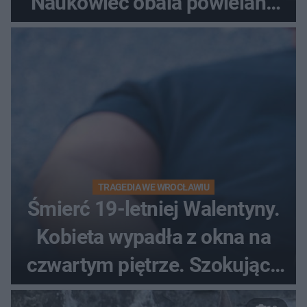
Naukowiec obala powielane
od lat mity na ich temat
TRAGEDIA WE WROCŁAWIU
Śmierć 19-letniej Walentyny.
Kobieta wypadła z okna na
czwartym piętrze. Szokujące
nagranie trafiło do sieci