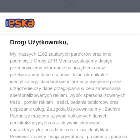
Drogi Użytkowniku,
My, naszych 1162 zaufanych partnerów oraz inne
Żaden utwór zamieszczony w serwisie nie może być powielany i
podmioty z Grupy ZPR Media uzyskujemy dostęp i
rozpowszechniany lub dalej rozpowszechniany w jakikolwiek sposób (w
tym także elektroniczny lub mechaniczny) na jakimkolwiek polu
przechowujemy informacje na urządzeniu oraz
eksploatacji w jakiejkolwiek formie, włącznie z umieszczaniem w Internecie
przetwarzamy dane osobowe, takie jak unikalne
bez pisemnej zgody właściciela praw. Jakiekolwiek użycie lub
wykorzystanie utworów w całości lub w części z naruszeniem prawa, tzn.
identyfikatory, standardowe informacje wysyłane przez
bez właściwej zgody, jest zabronione pod groźbą kary i może być ścigane
urządzenie czy dane przeglądania w celu zapewniania
prawnie.
spersonalizowanych reklam, wybór spersonalizowanych
treści, pomiar reklam i treści, badanie odbiorców oraz
ulepszanie usług. Za zgodą Użytkownika my i Zaufani
Partnerzy możemy używać dokładnych danych
geolokalizacyjnych oraz aktywnie skanować
charakterystykę urządzenia do celów identyfikacji.
O nas
Ponieważ cenimy Twoją prywatność, prosimy o zgodę na