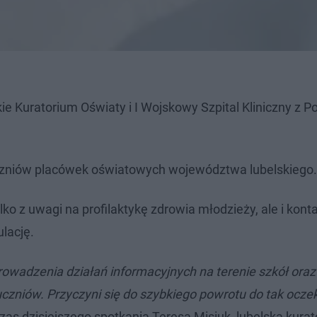
e Kuratorium Oświaty i I Wojskowy Szpital Kliniczny z Pol
czniów placówek oświatowych województwa lubelskiego.
lko z uwagi na profilaktykę zdrowia młodzieży, ale i konta
lację.
owadzenia działań informacyjnych na terenie szkół oraz 
zniów. Przyczyni się do szybkiego powrotu do tak ocze
zas dzisiejszego spotkania Teresa Misiuk, lubelska kura