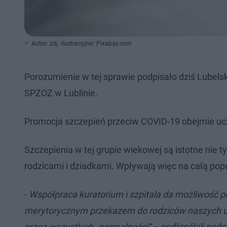
Autor: zdj. ilustracyjne/ Pixabay.com
Porozumienie w​ tej sprawie podpisało dziś Lubelski
SPZOZ w Lublinie.
Promocja szczepień przeciw COVID-19 obejmie u
Szczepienia w tej grupie wiekowej są istotne nie ty
rodzicami i dziadkami. Wpływają więc na całą popu
-
Współpraca kuratorium i szpitala da możliwość pr
merytorycznym przekazem do rodziców naszych uc
przez wszystkich „normalności”
– podkreślali podc