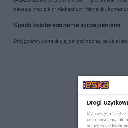
oświaty oraz płk dr Aleksander Michalski, komenda
Spada zainteresowanie szczepieniami
Przygotowywana akcja jest potrzebna, bo zainter
Drogi Użytkow
My, naszych 1160 zau
przechowujemy informa
standardowe informac