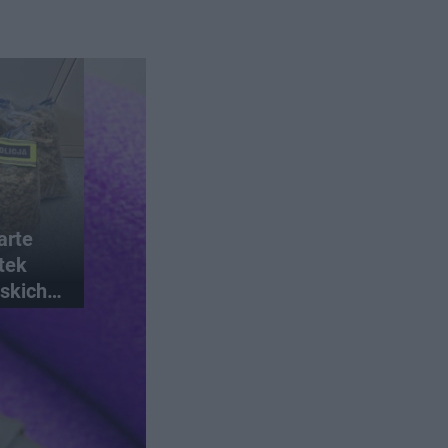
arte
atek
skich