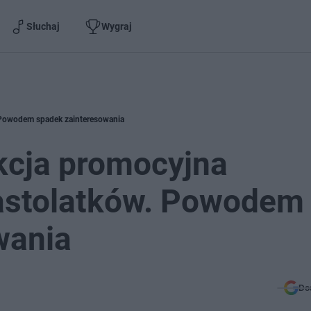
Słuchaj
Wygraj
. Powodem spadek zainteresowania
kcja promocyjna
astolatków. Powodem
wania
Do