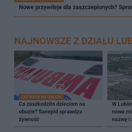
Nowe przywileje dla zaszczepionych? Spr
NAJNOWSZE Z DZIAŁU LUB
ZATRUCIE NA OBOZIE
Co zaszkodziło dzieciom na
W Lublin
obozie? Sanepid sprawdza
nowe mi
żywność
nazwę i 