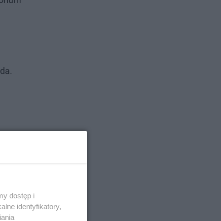
da.
y dostęp i
lne identyfikatory,
iania