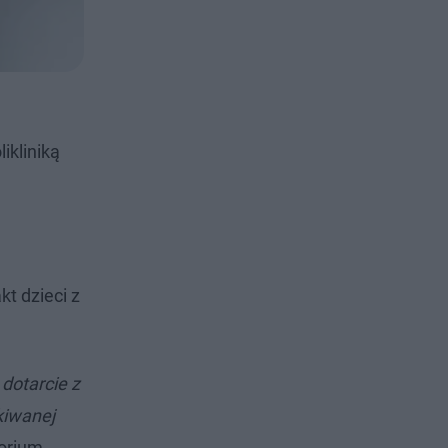
ikliniką
kt dzieci z
dotarcie z
kiwanej
torium