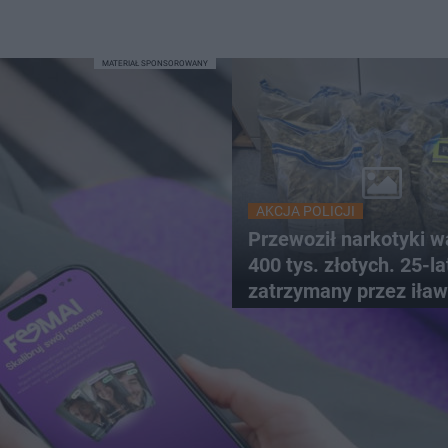
MATERIAŁ SPONSOROWANY
AKCJA POLICJI
Przewoził narkotyki w
400 tys. złotych. 25-l
zatrzymany przez iław
kryminalnych