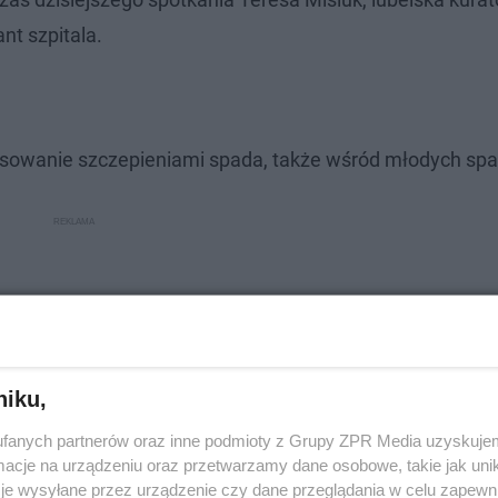
nt szpitala.
esowanie szczepieniami spada, także wśród młodych spa
niku,
fanych partnerów oraz inne podmioty z Grupy ZPR Media uzyskujem
cje na urządzeniu oraz przetwarzamy dane osobowe, takie jak unika
je wysyłane przez urządzenie czy dane przeglądania w celu zapewn