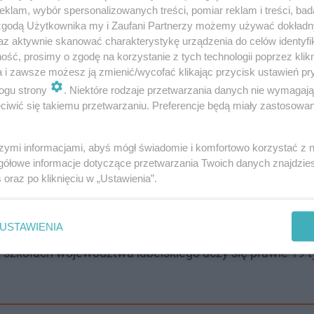
klam, wybór spersonalizowanych treści, pomiar reklam i treści, bad
 zgodą Użytkownika my i Zaufani Partnerzy możemy używać dokład
az aktywnie skanować charakterystykę urządzenia do celów identyfi
ainteresowaniem
, teraz dostrzegamy wyraźny spadek. Ja
ść, prosimy o zgodę na korzystanie z tych technologii poprzez klikn
robić wszystko, aby móc zapewnić młodzieży bezpieczn
a i zawsze możesz ją zmienić/wycofać klikając przycisk ustawień pr
, dyrektorka Wydziału Pragmatyki Zawodowej i Analiz K
ogu strony
. Niektóre rodzaje przetwarzania danych nie wymagaj
iwić się takiemu przetwarzaniu. Preferencje będą miały zastosowanie
szymi informacjami, abyś mógł świadomie i komfortowo korzystać z
ie konsultacje rodziców z medykami na temat szczepień
gółowe informacje dotyczące przetwarzania Twoich danych znajdzi
s
oraz po kliknięciu w „Ustawienia”.
zczepienia dla młodzieży w wieku 16 i 17 lat. Niewyklucz
o 15 roku życia.
USTAWIENIA
szkołach województwa lubelskiego uczy się prawie 19 ty