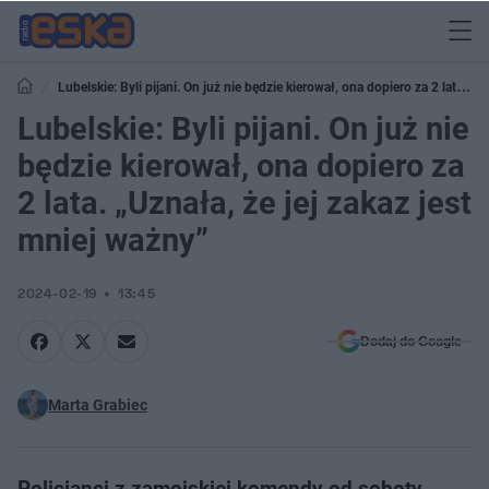
Lubelskie: Byli pijani. On już nie będzie kierował, ona dopiero za 2 lata.
„Uznała, że jej zakaz jest mniej ważny”
Lubelskie: Byli pijani. On już nie
będzie kierował, ona dopiero za
2 lata. „Uznała, że jej zakaz jest
mniej ważny”
2024-02-19
13:45
Dodaj do Google
Marta Grabiec
Policjanci z zamojskiej komendy od soboty