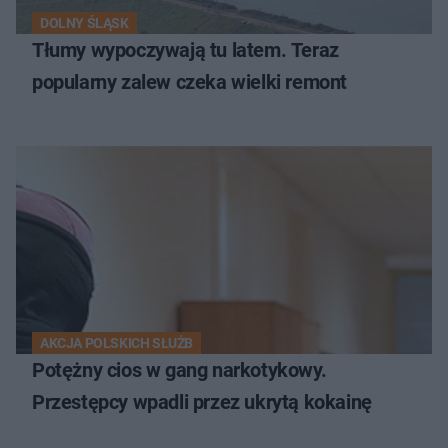
DOLNY ŚLĄSK
Tłumy wypoczywają tu latem. Teraz
popularny zalew czeka wielki remont
AKCJA POLSKICH SŁUŻB
Potężny cios w gang narkotykowy.
Przestępcy wpadli przez ukrytą kokainę