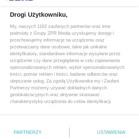
Drogi Użytkowniku,
My, naszych 1162 zaufanych partnerów oraz inne
Żaden utwór zamieszczony w serwisie nie może być powielany i
podmioty z Grupy ZPR Media uzyskujemy dostęp i
rozpowszechniany lub dalej rozpowszechniany w jakikolwiek sposób (w
przechowujemy informacje na urządzeniu oraz
tym także elektroniczny lub mechaniczny) na jakimkolwiek polu
eksploatacji w jakiejkolwiek formie, włącznie z umieszczaniem w
przetwarzamy dane osobowe, takie jak unikalne
Internecie bez pisemnej zgody właściciela praw. Jakiekolwiek użycie lub
identyfikatory, standardowe informacje wysyłane przez
wykorzystanie utworów w całości lub w części z naruszeniem prawa,
tzn. bez właściwej zgody, jest zabronione pod groźbą kary i może być
urządzenie czy dane przeglądania w celu zapewniania
ścigane prawnie.
spersonalizowanych reklam, wybór spersonalizowanych
treści, pomiar reklam i treści, badanie odbiorców oraz
ulepszanie usług. Za zgodą Użytkownika my i Zaufani
Partnerzy możemy używać dokładnych danych
geolokalizacyjnych oraz aktywnie skanować
charakterystykę urządzenia do celów identyfikacji.
Ponieważ cenimy Twoją prywatność, prosimy o zgodę na
O nas
korzystanie z tych technologii poprzez kliknięcie
Informacje prawne
„Akceptuję”. Zgoda jest dobrowolna i zawsze możesz ją
zmienić/wycofać klikając przycisk ustawień prywatności
PARTNERZY
USTAWIENIA
Nasze serwisy
znajdujący się w lewym dolnym rogu strony
. Niektóre