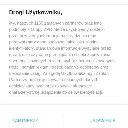
Drogi Użytkowniku,
My, naszych 1160 zaufanych partnerów oraz inne
Żaden utwór zamieszczony w serwisie nie może być powielany i
podmioty z Grupy ZPR Media uzyskujemy dostęp i
rozpowszechniany lub dalej rozpowszechniany w jakikolwiek sposób (w
przechowujemy informacje na urządzeniu oraz
tym także elektroniczny lub mechaniczny) na jakimkolwiek polu
eksploatacji w jakiejkolwiek formie, włącznie z umieszczaniem w
przetwarzamy dane osobowe, takie jak unikalne
Internecie bez pisemnej zgody właściciela praw. Jakiekolwiek użycie lub
identyfikatory, standardowe informacje wysyłane przez
wykorzystanie utworów w całości lub w części z naruszeniem prawa,
tzn. bez właściwej zgody, jest zabronione pod groźbą kary i może być
urządzenie czy dane przeglądania w celu zapewniania
ścigane prawnie.
spersonalizowanych reklam, wybór spersonalizowanych
treści, pomiar reklam i treści, badanie odbiorców oraz
ulepszanie usług. Za zgodą Użytkownika my i Zaufani
Partnerzy możemy używać dokładnych danych
geolokalizacyjnych oraz aktywnie skanować
charakterystykę urządzenia do celów identyfikacji.
Ponieważ cenimy Twoją prywatność, prosimy o zgodę na
O nas
korzystanie z tych technologii poprzez kliknięcie
Informacje prawne
„Akceptuję”. Zgoda jest dobrowolna i zawsze możesz ją
zmienić/wycofać klikając przycisk ustawień prywatności
PARTNERZY
USTAWIENIA
Nasze serwisy
znajdujący się w lewym dolnym rogu strony
. Niektóre