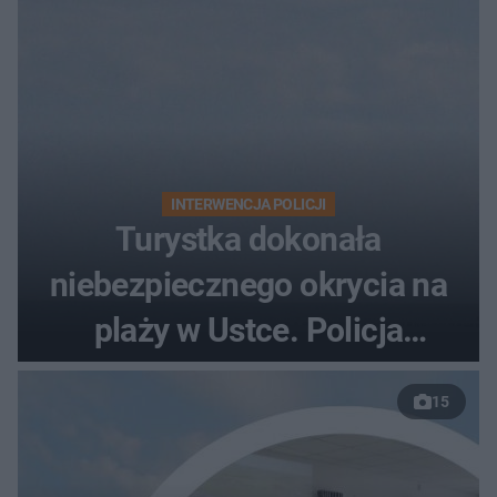
INTERWENCJA POLICJI
Turystka dokonała
niebezpiecznego okrycia na
plaży w Ustce. Policja
musiała zamknąć odcinek
15
wybrzeża