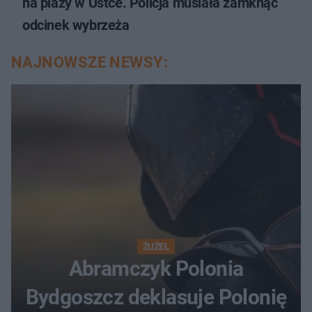
na plaży w Ustce. Policja musiała zamknąć
odcinek wybrzeża
NAJNOWSZE NEWSY:
ŻUŻEL
Abramczyk Polonia
Bydgoszcz deklasuje Polonię