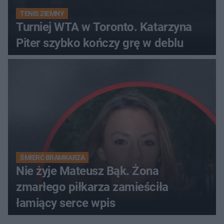
TENIS ZIEMNY
Turniej WTA w Toronto. Katarzyna
Piter szybko kończy grę w deblu
ŚMIERĆ BRAMKARZA
Nie żyje Mateusz Bąk. Żona
zmarłego piłkarza zamieściła
łamiący serce wpis