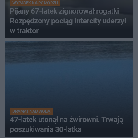
WYPADEK NA POMORZU
Pijany 67-latek zignorował rogatki.
Rozpędzony pociąg Intercity uderzył
w traktor
DRAMAT NAD WODĄ
47-latek utonął na żwirowni. Trwają
poszukiwania 30-latka