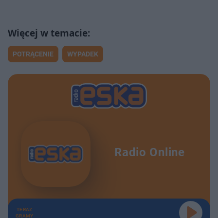
POTRĄCENIE
WYPADEK
Radio Online
TERAZ
GRAMY