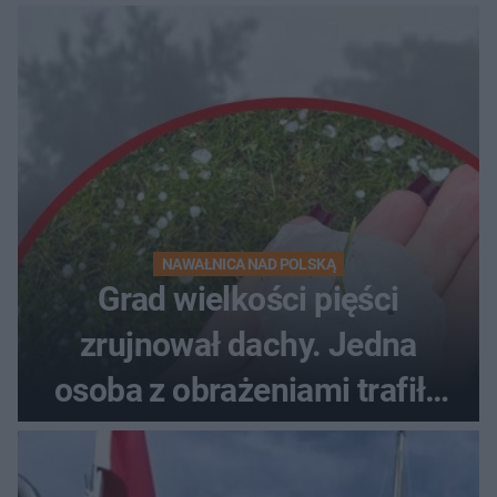
NAWAŁNICA NAD POLSKĄ
Grad wielkości pięści
zrujnował dachy. Jedna
osoba z obrażeniami trafiła
do szpitala