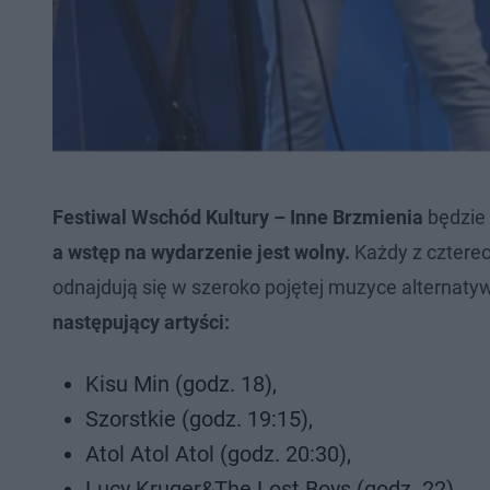
Festiwal Wschód Kultury – Inne Brzmienia
będzie
a wstęp na wydarzenie jest wolny.
Każdy z cztere
odnajdują się w szeroko pojętej muzyce alternaty
następujący artyści:
Kisu Min (godz. 18),
Szorstkie (godz. 19:15),
Atol Atol Atol (godz. 20:30),
Lucy Kruger&The Lost Boys (godz. 22),