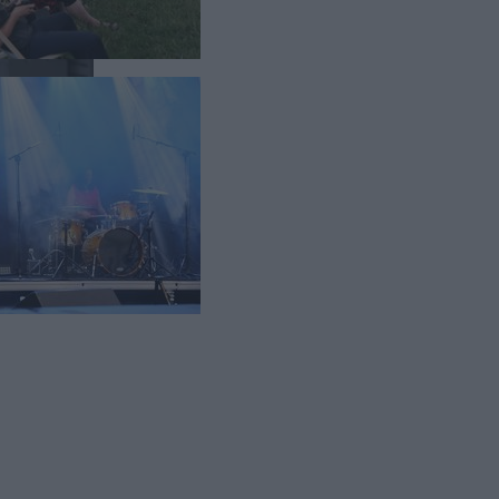
 do 9 lipca,
w, którzy
ę