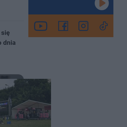
 się
o dnia