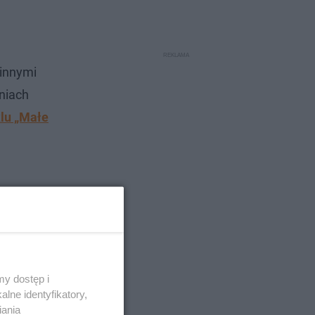
 innymi
niach
klu „Małe
y dostęp i
lne identyfikatory,
iania