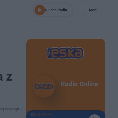
Słuchaj radia
Menu
a z
Radio Online
daj do Google
TERAZ GRAMY