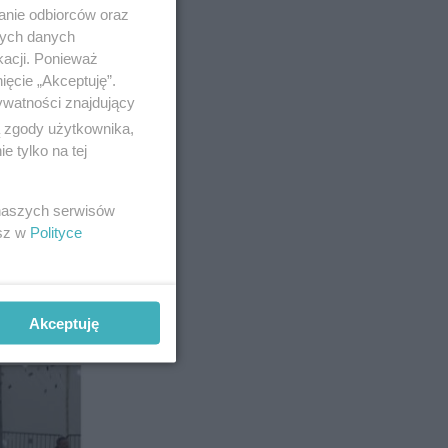
anie odbiorców oraz
nych danych
kacji. Ponieważ
ięcie „Akceptuję”.
ywatności znajdujący
ą zgody użytkownika,
 tylko na tej
54
 naszych serwisów
esz w
Polityce
Akceptuję