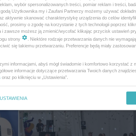
klam, wybór spersonalizowanych treści, pomiar reklam i treści, bad
 zgodą Użytkownika my i Zaufani Partnerzy możemy używać dokład
az aktywnie skanować charakterystykę urządzenia do celów identyfi
ść, prosimy o zgodę na korzystanie z tych technologii poprzez klikn
a i zawsze możesz ją zmienić/wycofać klikając przycisk ustawień pr
zmień 2023!
ogu strony
. Niektóre rodzaje przetwarzania danych nie wymagaj
iwić się takiemu przetwarzaniu. Preferencje będą miały zastosowanie
szymi informacjami, abyś mógł świadomie i komfortowo korzystać z
gółowe informacje dotyczące przetwarzania Twoich danych znajdzi
s
oraz po kliknięciu w „Ustawienia”.
USTAWIENIA