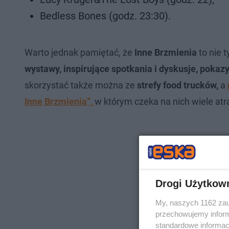
Bedless Bones (godz. 23:30).
Warto jednak pamiętać, że
Inne Brzmienia
to nie 
wystawy, inspirujące spotkania i dyskusje, pokaz
skorzystać także można ze
strefy food trucków,
a
Inne Brzmienia”,
w którym czeka na nich wiele atra
Drogi Użytkow
My, naszych 1162 zau
przechowujemy informa
standardowe informac