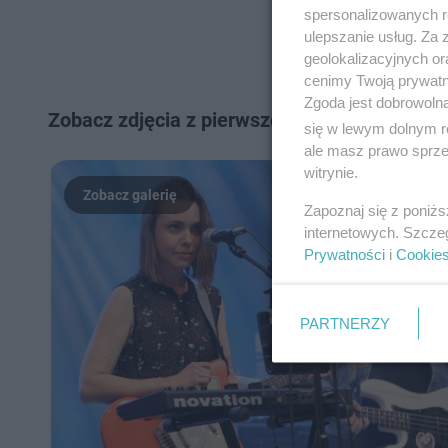
spersonalizowanych re
ulepszanie usług. Za
geolokalizacyjnych or
cenimy Twoją prywatno
Zgoda jest dobrowoln
Zobacz zdjęcia z pierwszego dnia Innych Br
się w lewym dolnym r
ale masz prawo sprzec
witrynie.
Zapoznaj się z poniż
internetowych. Szcze
Prywatności
i
Cookie
PARTNERZY