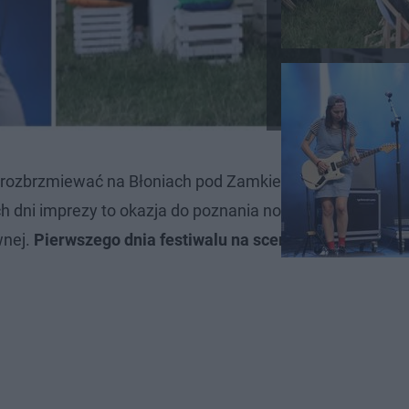
 rozbrzmiewać na Błoniach pod Zamkiem w Lublinie
od 6
ch dni imprezy to okazja do poznania nowych wykonawcó
wnej.
Pierwszego dnia festiwalu na scenie prezentują si