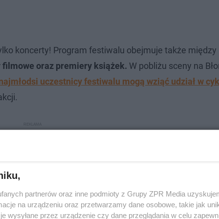
tylko koncerty! Program festiwalu obejmuje także między
y filmowe oraz premiery książek.
W pobliżu sceny na Bło
najmłodsi uczestnicy festiwalu mogą wziąć udział w cy
kcji.
niku,
fanych partnerów oraz inne podmioty z Grupy ZPR Media uzyskujem
cje na urządzeniu oraz przetwarzamy dane osobowe, takie jak unika
je wysyłane przez urządzenie czy dane przeglądania w celu zapewn