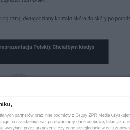
ogiczną, dwugodzinny kontakt skóra do skóry po porodz
 reprezentacja Polski): Chciałbym kiedyś
niku,
fanych partnerów oraz inne podmioty z Grupy ZPR Media uzyskujem
cje na urządzeniu oraz przetwarzamy dane osobowe, takie jak unika
je wysyłane przez urządzenie czy dane przeglądania w celu zapewn