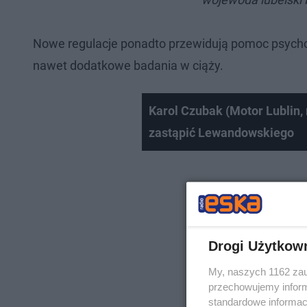
Nowe regulacje ponadto przewidują pomoc psychol
nawet dodatkowe badania w ciąży.
Karol Czubak (Motor Lublin,
zastąpić Lewandowskiego
Drogi Użytkow
My, naszych 1162 zau
przechowujemy informa
standardowe informac