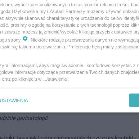
klam, wybór spersonalizowanych treści, pomiar reklam i treści, bad
 zgodą Użytkownika my i Zaufani Partnerzy możemy używać dokład
az aktywnie skanować charakterystykę urządzenia do celów identyfi
ść, prosimy o zgodę na korzystanie z tych technologii poprzez klikn
a i zawsze możesz ją zmienić/wycofać klikając przycisk ustawień pr
nie zarówno organizacji jak i opieki
ogu strony
. Niektóre rodzaje przetwarzania danych nie wymagaj
iwić się takiemu przetwarzaniu. Preferencje będą miały zastosowanie
równo w trakcie prowadzenia ciąży, w trakcie
oporodowej, jak i opiece nad noworodkiem.
szymi informacjami, abyś mógł świadomie i komfortowo korzystać z
dom wszystkie pacjentki będą mogły
gółowe informacje dotyczące przetwarzania Twoich danych znajdzi
ej opieki, jednolitego postępowania w każdym
s
oraz po kliknięciu w „Ustawienia”.
lędu na to, czy będą rodziły w szpitalu, który
referencyjności, drugi czy trzeci -
USTAWIENIA
n. med. Adrianna Kondracka Konsultant
zinie perinatologii.
iki, takie jak liczba cięć cesarskich czy czas kontaktu 