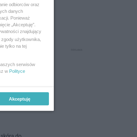
anie odbiorców oraz
nych danych
kacji. Ponieważ
ięcie „Akceptuję”.
ywatności znajdujący
ą zgody użytkownika,
 tylko na tej
 naszych serwisów
esz w
Polityce
Akceptuję
„skóra do