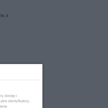
ie, a
y dostęp i
lne identyfikatory,
iania