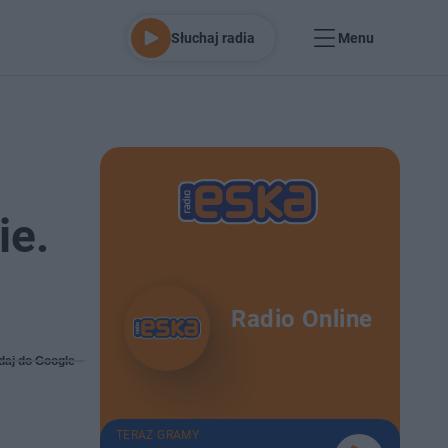
Słuchaj radia
Menu
ie.
Radio Online
daj do Google
TERAZ GRAMY