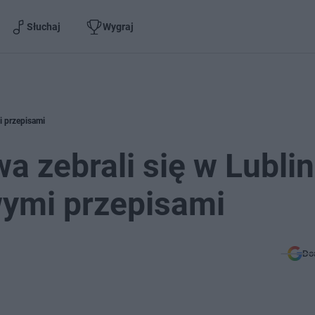
Słuchaj
Wygraj
i przepisami
a zebrali się w Lublin
wymi przepisami
Do