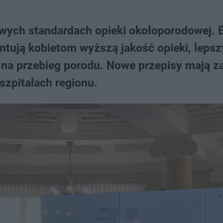
owych standardach opieki okołoporodowej. 
ntują kobietom wyższą jakość opieki, lepsz
 na przebieg porodu. Nowe przepisy mają z
zpitalach regionu.