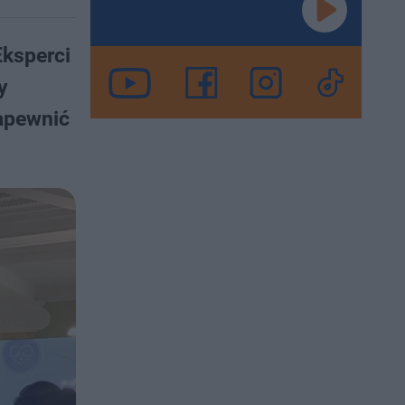
Eksperci
y
apewnić