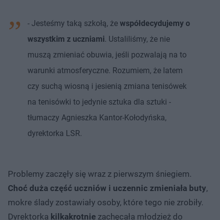
- Jesteśmy taką szkołą, że
współdecydujemy o
wszystkim z uczniami
. Ustaliliśmy, że nie
muszą zmieniać obuwia, jeśli pozwalają na to
warunki atmosferyczne. Rozumiem, że latem
czy suchą wiosną i jesienią zmiana tenisówek
na tenisówki to jedynie sztuka dla sztuki -
tłumaczy Agnieszka Kantor-Kołodyńska,
dyrektorka LSR.
Problemy zaczęły się wraz z pierwszym śniegiem.
Choć duża część uczniów i uczennic zmieniała buty
,
mokre ślady zostawiały osoby, które tego nie zrobiły.
Dyrektorka
kilkakrotnie
zachęcała młodzież do