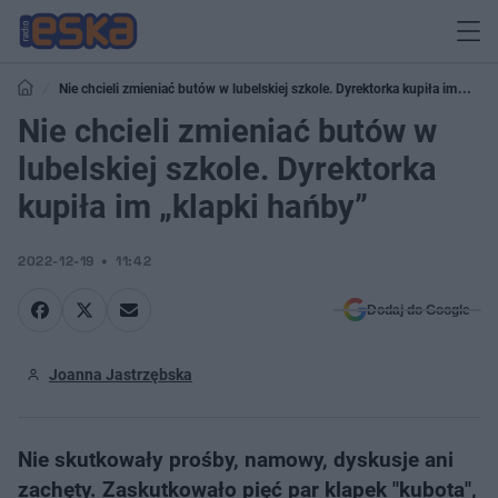
Nie chcieli zmieniać butów w lubelskiej szkole. Dyrektorka kupiła im
„klapki hańby”
Nie chcieli zmieniać butów w
lubelskiej szkole. Dyrektorka
kupiła im „klapki hańby”
2022-12-19
11:42
Dodaj do Google
Joanna Jastrzębska
Nie skutkowały prośby, namowy, dyskusje ani
zachęty. Zaskutkowało pięć par klapek "kubota",