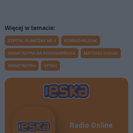
SZPITAL KLINICZNY NR 4
KONRAD REJDAK
AMANTADYNA NA KORONAWIRUSA
MATEUSZ KASIAK
AMANTADYNA
SPSK4
Radio Online