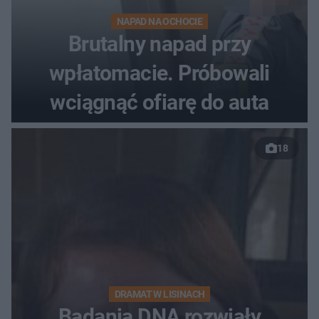
NAPAD NA OCHOCIE
Brutalny napad przy
wpłatomacie. Próbowali
wciągnąć ofiarę do auta
18
DRAMAT W LISINACH
Badania DNA rozwiały