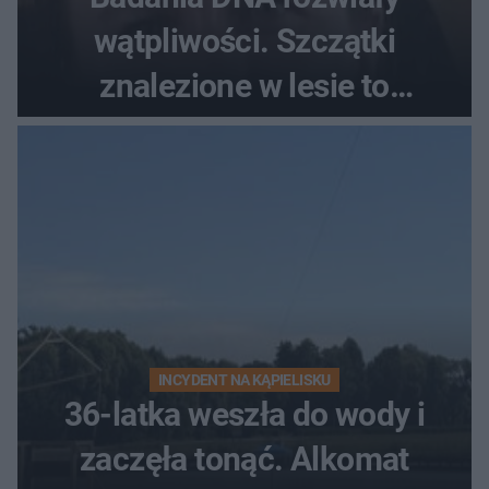
wątpliwości. Szczątki
znalezione w lesie to
zaginiona Jowita Zielińska
INCYDENT NA KĄPIELISKU
36-latka weszła do wody i
zaczęła tonąć. Alkomat