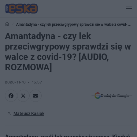
Amantadyna - czy lek przeciwgrypowy sprawdzi się w walce z covid-19?
[AUDIO, ROZMOWA]
Amantadyna - czy lek
przeciwgrypowy sprawdzi się w
walce z covid-19? [AUDIO,
ROZMOWA]
2020-11-10
15:57
Dodaj do Google
Mateusz Kasiak
Amantadyna, czyli lek przeciwwirusowy. Kiedyś