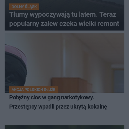
DOLNY ŚLĄSK
Tłumy wypoczywają tu latem. Teraz
popularny zalew czeka wielki remont
AKCJA POLSKICH SŁUŻB
Potężny cios w gang narkotykowy.
Przestępcy wpadli przez ukrytą kokainę