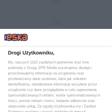
Drogi Użytkowniku,
My, naszych 1162 zaufanych partnerów oraz inne
Żaden utwór zamieszczony w serwisie nie może być powielany i
podmioty z Grupy ZPR Media uzyskujemy dostęp i
rozpowszechniany lub dalej rozpowszechniany w jakikolwiek sposób (w
tym także elektroniczny lub mechaniczny) na jakimkolwiek polu
przechowujemy informacje na urządzeniu oraz
eksploatacji w jakiejkolwiek formie, włącznie z umieszczaniem w Internecie
przetwarzamy dane osobowe, takie jak unikalne
bez pisemnej zgody właściciela praw. Jakiekolwiek użycie lub
wykorzystanie utworów w całości lub w części z naruszeniem prawa, tzn.
identyfikatory, standardowe informacje wysyłane przez
bez właściwej zgody, jest zabronione pod groźbą kary i może być ścigane
urządzenie czy dane przeglądania w celu zapewniania
prawnie.
spersonalizowanych reklam, wybór spersonalizowanych
treści, pomiar reklam i treści, badanie odbiorców oraz
ulepszanie usług. Za zgodą Użytkownika my i Zaufani
Partnerzy możemy używać dokładnych danych