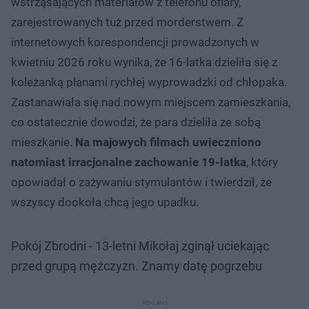
wstrząsających materiałów z telefonu ofiary,
zarejestrowanych tuż przed morderstwem. Z
internetowych korespondencji prowadzonych w
kwietniu 2026 roku wynika, że 16-latka dzieliła się z
koleżanką planami rychłej wyprowadzki od chłopaka.
Zastanawiała się nad nowym miejscem zamieszkania,
co ostatecznie dowodzi, że para dzieliła ze sobą
mieszkanie.
Na majowych filmach uwieczniono
natomiast irracjonalne zachowanie 19-latka
, który
opowiadał o zażywaniu stymulantów i twierdził, że
wszyscy dookoła chcą jego upadku.
Pokój Zbrodni - 13-letni Mikołaj zginął uciekając
przed grupą mężczyzn. Znamy datę pogrzebu