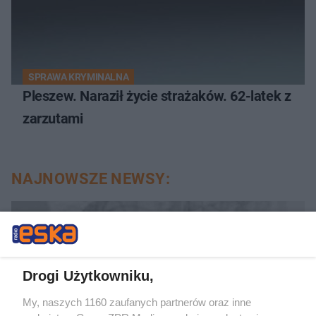
SPRAWA KRYMINALNA
Pleszew. Naraził życie strażaków. 62-latek z
zarzutami
NAJNOWSZE NEWSY:
Drogi Użytkowniku,
My, naszych 1160 zaufanych partnerów oraz inne