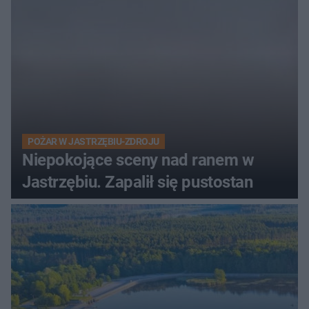
POŻAR W JASTRZĘBIU-ZDROJU
Niepokojące sceny nad ranem w
Jastrzębiu. Zapalił się pustostan