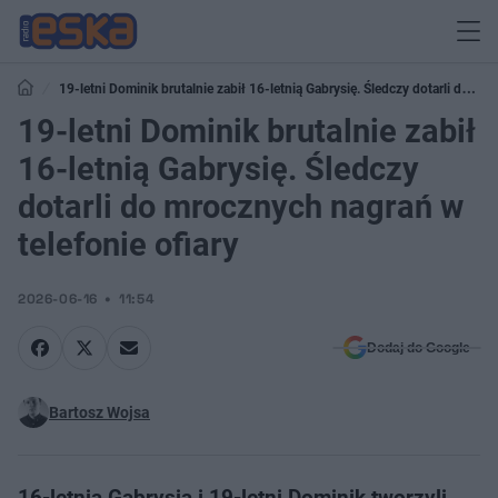
19-letni Dominik brutalnie zabił 16-letnią Gabrysię. Śledczy dotarli do
mrocznych nagrań w telefonie ofiary
19-letni Dominik brutalnie zabił
16-letnią Gabrysię. Śledczy
dotarli do mrocznych nagrań w
telefonie ofiary
2026-06-16
11:54
Dodaj do Google
Bartosz Wojsa
16-letnia Gabrysia i 19-letni Dominik tworzyli