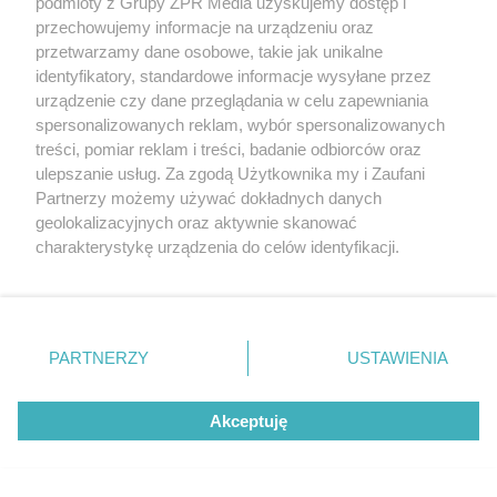
podmioty z Grupy ZPR Media uzyskujemy dostęp i
przechowujemy informacje na urządzeniu oraz
przetwarzamy dane osobowe, takie jak unikalne
identyfikatory, standardowe informacje wysyłane przez
urządzenie czy dane przeglądania w celu zapewniania
QUIZ
spersonalizowanych reklam, wybór spersonalizowanych
Quiz - szkoła w czasach PRL-
treści, pomiar reklam i treści, badanie odbiorców oraz
ulepszanie usług. Za zgodą Użytkownika my i Zaufani
u. Młodzież nie ma szans
Partnerzy możemy używać dokładnych danych
geolokalizacyjnych oraz aktywnie skanować
charakterystykę urządzenia do celów identyfikacji.
Ponieważ cenimy Twoją prywatność, prosimy o zgodę na
korzystanie z tych technologii poprzez kliknięcie
„Akceptuję”. Zgoda jest dobrowolna i zawsze możesz ją
zmienić/wycofać klikając przycisk ustawień prywatności
PARTNERZY
USTAWIENIA
znajdujący się w lewym dolnym rogu strony
. Niektóre
rodzaje przetwarzania danych nie wymagają zgody
Akceptuję
użytkownika, ale masz prawo sprzeciwić się takiemu
przetwarzaniu. Preferencje będą miały zastosowanie tylko
na tej witrynie.