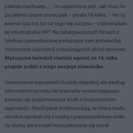
palenia marihuany. „– On uzależniony jest. Jak rzuci, to
po jakimś czasie znowu pali – pisała 16-latka. – No to
pewnie ćpa też, bo od tego się zaczyna – odpowiadała
jej informatorka WP.” Na zabezpieczonych filmach z
telefonu zamordowanej podejrzany sam potwierdza
stosowanie substancji pobudzających układ nerwowy.
Mężczyzna twierdził również wprost, że 16-latka
pragnie zrobić z niego swojego niewolnika
.
Uwiecznione wypowiedzi budziły niepokój, ale według
informatorki portalu nie stanowiły wystarczającego
powodu do zaalarmowania służb o bezpośrednim
zagrożeniu. Nieoficjalne źródła podają, że ofiara miała
wkrótce spotkać się z matką i prawdopodobnie uciec
do domu, ale kontakt nieoczekiwanie się urwał.