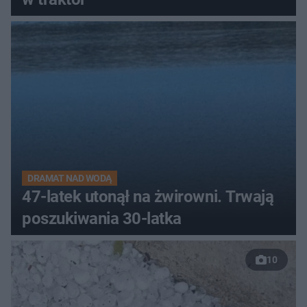
DRAMAT NAD WODĄ
47-latek utonął na żwirowni. Trwają
poszukiwania 30-latka
10