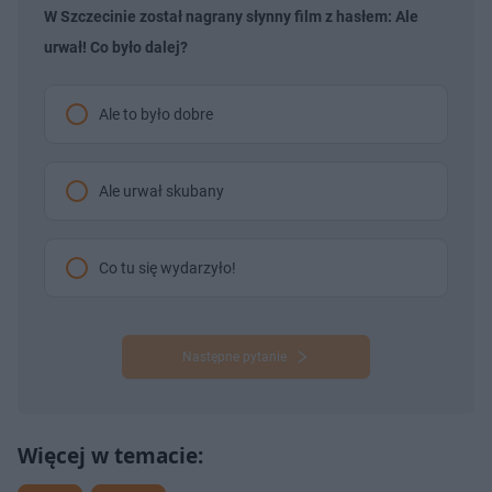
ł
z
W Szczecinie został nagrany słynny film z hasłem: Ale
u
o
d
urwał! Co było dalej?
u
Ale to było dobre
Ale urwał skubany
Co tu się wydarzyło!
Następne pytanie