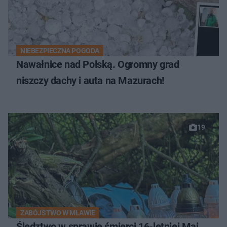
NIEBEZPIECZNA POGODA
Nawałnice nad Polską. Ogromny grad
niszczy dachy i auta na Mazurach!
19
ZABÓJSTWO W MŁAWIE
Śledztwo w sprawie śmierci 16-letniej Mai