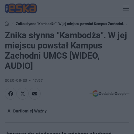
Znika słynna "Kambodża". W jej miejscu powstał Kampus Zachodni
UMCS [WIDEO, AUDIO]
Znika słynna "Kambodża". W jej
miejscu powstał Kampus
Zachodni UMCS [WIDEO,
AUDIO]
2020-09-23
17:57
Dodaj do Google
Bartłomiej Ważny
Jeszcze do niedawna to miejsce studenci