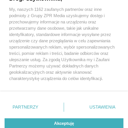
My, naszych 1162 zaufanych partnerów oraz inne
Żaden utwór zamieszczony w serwisie nie może być powielany i
podmioty z Grupy ZPR Media uzyskujemy dostęp i
rozpowszechniany lub dalej rozpowszechniany w jakikolwiek sposób (w
tym także elektroniczny lub mechaniczny) na jakimkolwiek polu
przechowujemy informacje na urządzeniu oraz
eksploatacji w jakiejkolwiek formie, włącznie z umieszczaniem w
przetwarzamy dane osobowe, takie jak unikalne
Internecie bez pisemnej zgody właściciela praw. Jakiekolwiek użycie lub
identyfikatory, standardowe informacje wysyłane przez
wykorzystanie utworów w całości lub w części z naruszeniem prawa,
tzn. bez właściwej zgody, jest zabronione pod groźbą kary i może być
urządzenie czy dane przeglądania w celu zapewniania
ścigane prawnie.
spersonalizowanych reklam, wybór spersonalizowanych
treści, pomiar reklam i treści, badanie odbiorców oraz
ulepszanie usług. Za zgodą Użytkownika my i Zaufani
Partnerzy możemy używać dokładnych danych
geolokalizacyjnych oraz aktywnie skanować
charakterystykę urządzenia do celów identyfikacji.
Ponieważ cenimy Twoją prywatność, prosimy o zgodę na
O nas
korzystanie z tych technologii poprzez kliknięcie
Informacje prawne
„Akceptuję”. Zgoda jest dobrowolna i zawsze możesz ją
zmienić/wycofać klikając przycisk ustawień prywatności
PARTNERZY
USTAWIENIA
Nasze serwisy
znajdujący się w lewym dolnym rogu strony
. Niektóre
rodzaje przetwarzania danych nie wymagają zgody
© 2026 Grupa ZPR Media
Akceptuję
użytkownika, ale masz prawo sprzeciwić się takiemu