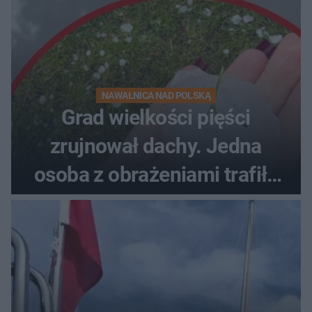
NAWAŁNICA NAD POLSKĄ
Grad wielkości pięści
zrujnował dachy. Jedna
osoba z obrażeniami trafiła
do szpitala