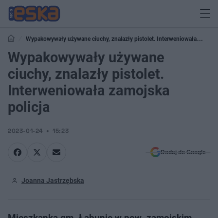
Wypakowywały używane ciuchy, znalazły pistolet. Interweniowała
zamojska policja
Wypakowywały używane
ciuchy, znalazły pistolet.
Interweniowała zamojska
policja
2023-01-24
15:23
Dodaj do Google
Joanna Jastrzębska
Mieszkanka gm. Łabunie w pow. zamojskim