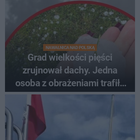
NAWAŁNICA NAD POLSKĄ
Grad wielkości pięści
zrujnował dachy. Jedna
osoba z obrażeniami trafiła
do szpitala