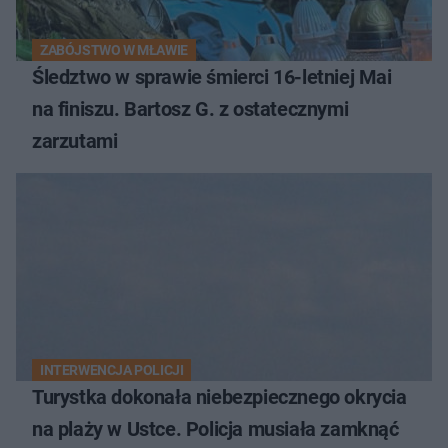
ZABÓJSTWO W MŁAWIE
Śledztwo w sprawie śmierci 16-letniej Mai
na finiszu. Bartosz G. z ostatecznymi
zarzutami
INTERWENCJA POLICJI
Turystka dokonała niebezpiecznego okrycia
na plaży w Ustce. Policja musiała zamknąć