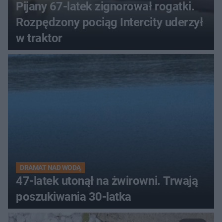
Pijany 67-latek zignorował rogatki.
Rozpędzony pociąg Intercity uderzył
w traktor
DRAMAT NAD WODĄ
47-latek utonął na żwirowni. Trwają
poszukiwania 30-latka