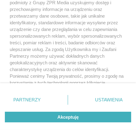
podmioty z Grupy ZPR Media uzyskujemy dostęp i
rozpowszechniany lub dalej rozpowszechniany w jakikolwiek sposób (w
tym także elektroniczny lub mechaniczny) na jakimkolwiek polu
przechowujemy informacje na urządzeniu oraz
eksploatacji w jakiejkolwiek formie, włącznie z umieszczaniem w Internecie
przetwarzamy dane osobowe, takie jak unikalne
bez pisemnej zgody właściciela praw. Jakiekolwiek użycie lub
wykorzystanie utworów w całości lub w części z naruszeniem prawa, tzn.
identyfikatory, standardowe informacje wysyłane przez
bez właściwej zgody, jest zabronione pod groźbą kary i może być ścigane
urządzenie czy dane przeglądania w celu zapewniania
prawnie.
spersonalizowanych reklam, wybór spersonalizowanych
treści, pomiar reklam i treści, badanie odbiorców oraz
ulepszanie usług. Za zgodą Użytkownika my i Zaufani
Partnerzy możemy używać dokładnych danych
geolokalizacyjnych oraz aktywnie skanować
charakterystykę urządzenia do celów identyfikacji.
O nas
Ponieważ cenimy Twoją prywatność, prosimy o zgodę na
korzystanie z tych technologii poprzez kliknięcie
Informacje prawne
„Akceptuję”. Zgoda jest dobrowolna i zawsze możesz ją
zmienić/wycofać klikając przycisk ustawień prywatności
Nasze serwisy
PARTNERZY
USTAWIENIA
znajdujący się w lewym dolnym rogu strony
. Niektóre
rodzaje przetwarzania danych nie wymagają zgody
© 2026 Grupa ZPR Media
Akceptuję
użytkownika, ale masz prawo sprzeciwić się takiemu
przetwarzaniu. Preferencje będą miały zastosowanie tylko
na tej witrynie.