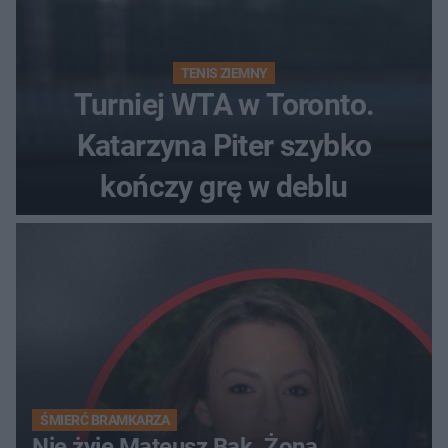
TENIS ZIEMNY
Turniej WTA w Toronto.
Katarzyna Piter szybko
kończy grę w deblu
ŚMIERĆ BRAMKARZA
Nie żyje Mateusz Bąk. Żona