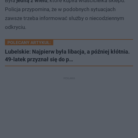
Była
jedną z wielu
, które kupiła właścicielka sklepu.
Policja przypomina, że w podobnych sytuacjach
zawsze trzeba informować służby o niecodziennym
odkryciu.
POLECANY ARTYKUŁ:
Lubelskie: Najpierw była libacja, a później kłótnia.
49-latek przyznał się do p…