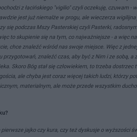
ochodzi z łacińskiego "vigilio" czyli oczekuję, czuwam - wi
dzie jest już niemalże w progu, ale wieczerza wigilijna 
y się podczas Mszy Pasterskiej czyli Pasterki, radosny
ęc to skupienie się na tym, co najważniejsze - a więc na 
cie, chce znaleźć wśród nas swoje miejsce. Więc z jednej
przygotowań, znaleźć czas, aby być z Nim i ze sobą, a z 
ieka. Skoro Bóg stał się człowiekiem, to trzeba dostrzec 
ścia, ale chyba jest coraz więcej takich ludzi, którzy po
micznym, materialnym, ale może przede wszystkim duch
oku?
pierwsze jajko czy kura, czy też dyskusje o wyższości św