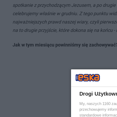
spotkanie z przychodzącym Jezusem, a po drugie 
celebrujemy właśnie w grudniu. Z tego punktu widz
najważniejszych prawd naszej wiary, czyli pierwsz
na to drugie przyjście, które dokona się na końcu 
Jak w tym miesiącu powinniśmy się zachowywać
Drogi Użytkow
My, naszych 1160 zau
przechowujemy informa
standardowe informac