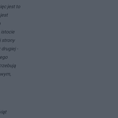
ęc jest to
jest
m
istocie
 strony
drugiej -
tego
trzebują
owym,
iąt