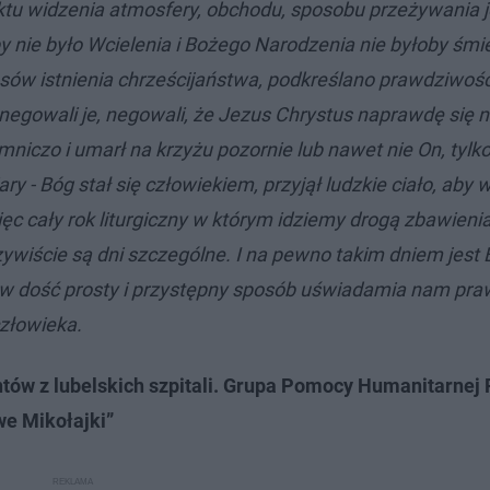
tu widzenia atmosfery, obchodu, sposobu przeżywania j
 nie było Wcielenia i Bożego Narodzenia nie byłoby śmier
ów istnienia chrześcijaństwa, podkreślano prawdziwoś
 negowali je, negowali, że Jezus Chrystus naprawdę się n
jemniczo i umarł na krzyżu pozornie lub nawet nie On, tylko
y - Bóg stał się człowiekiem, przyjął ludzkie ciało, aby 
c cały rok liturgiczny w którym idziemy drogą zbawienia
ywiście są dni szczególne. I na pewno takim dniem jest
e w dość prosty i przystępny sposób uświadamia nam pra
człowieka.
tów z lubelskich szpitali. Grupa Pomocy Humanitarnej 
we Mikołajki”