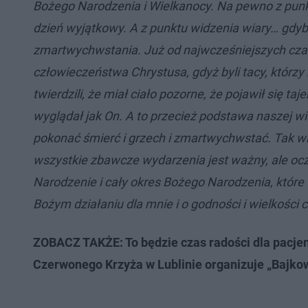
Bożego Narodzenia i Wielkanocy. Na pewno z punk
dzień wyjątkowy. A z punktu widzenia wiary… gdyby
zmartwychwstania. Już od najwcześniejszych czas
człowieczeństwa Chrystusa, gdyż byli tacy, którzy
twierdzili, że miał ciało pozorne, że pojawił się ta
wyglądał jak On. A to przecież podstawa naszej wiar
pokonać śmierć i grzech i zmartwychwstać. Tak wię
wszystkie zbawcze wydarzenia jest ważny, ale ocz
Narodzenie i cały okres Bożego Narodzenia, któr
Bożym działaniu dla mnie i o godności i wielkości 
ZOBACZ TAKŻE: To będzie czas radości dla pacjen
Czerwonego Krzyża w Lublinie organizuje „Bajko