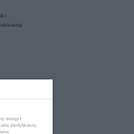
a i
zekiwania
y dostęp i
lne identyfikatory,
iania