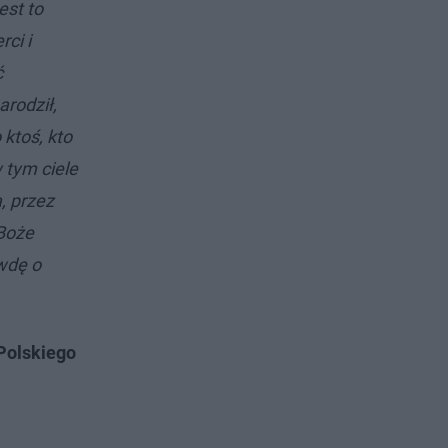
est to
ci i
ć
arodził,
 ktoś, kto
w tym ciele
, przez
 Boże
wdę o
Polskiego