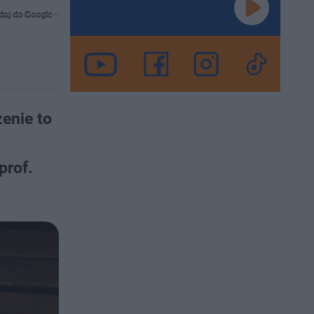
daj do Google
enie to
prof.