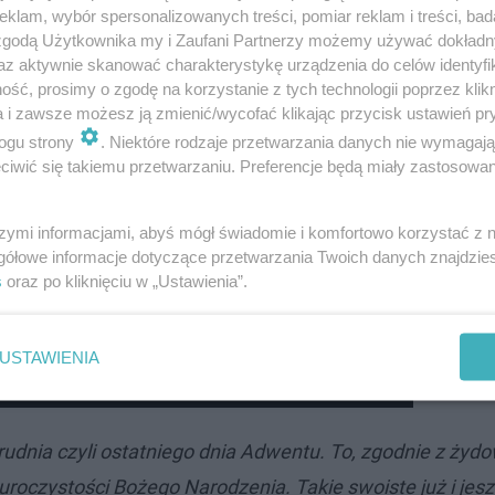
klam, wybór spersonalizowanych treści, pomiar reklam i treści, bad
 zgodą Użytkownika my i Zaufani Partnerzy możemy używać dokład
az aktywnie skanować charakterystykę urządzenia do celów identyfi
ść, prosimy o zgodę na korzystanie z tych technologii poprzez klikn
 narzucają nam wspomniane powyżej dwa wydarzenia z
a i zawsze możesz ją zmienić/wycofać klikając przycisk ustawień pr
czas oczekiwania radosnego, czas przygotowania, czas pr
ogu strony
. Niektóre rodzaje przetwarzania danych nie wymagaj
iwić się takiemu przetwarzaniu. Preferencje będą miały zastosowanie
że Bóg jest z nami, że stał się jednym z nas, że zna nasze
powinny wpływać na nasze życie w tym czasie. Dobrze się
szymi informacjami, abyś mógł świadomie i komfortowo korzystać z
gółowe informacje dotyczące przetwarzania Twoich danych znajdzi
s
oraz po kliknięciu w „Ustawienia”.
eczeństwo jesteśmy gotowi na przyjęcie niespodziewaneg
USTAWIENIA
WEM ZIOBRO?!
grudnia czyli ostatniego dnia Adwentu. To, zgodnie z żyd
czystości Bożego Narodzenia. Takie swoiste już i jesz