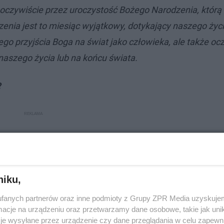
oczywiście przez uroczystość Bożego Narodzenia, którą
enia jest to miesiąc wyjątkowy, dotykający naszego życi
ego przyjścia Boga na świat jako człowieka, ale także oc
- naszego życia lub na końcu świata.
?
niku,
fanych partnerów oraz inne podmioty z Grupy ZPR Media uzyskujem
cje na urządzeniu oraz przetwarzamy dane osobowe, takie jak unika
je wysyłane przez urządzenie czy dane przeglądania w celu zapewn