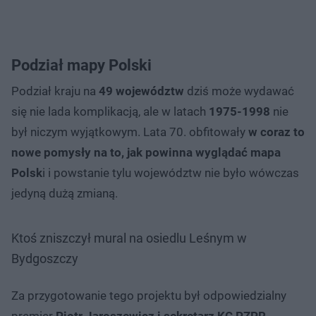
Podział mapy Polski
Podział kraju na
49 województw
dziś może wydawać
się nie lada komplikacją, ale w latach
1975-1998
nie
był niczym wyjątkowym. Lata 70. obfitowały
w coraz to
nowe pomysły na to, jak powinna wyglądać mapa
Polsk
i i powstanie tylu województw nie było wówczas
jedyną dużą zmianą.
Ktoś zniszczył mural na osiedlu Leśnym w
Bydgoszczy
Za przygotowanie tego projektu był odpowiedzialny
premier
Piotr Jaroszewicz i sekretarz KC PZPR