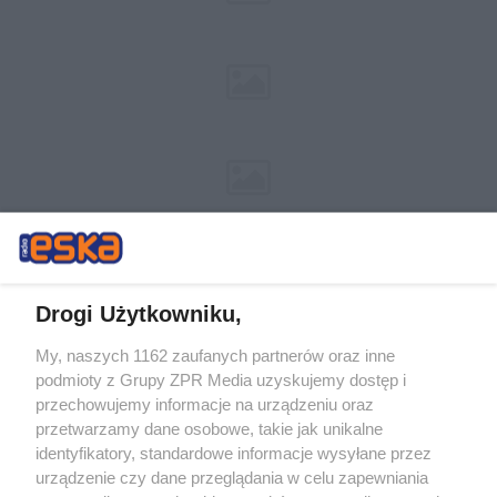
Drogi Użytkowniku,
My, naszych 1162 zaufanych partnerów oraz inne
Żaden utwór zamieszczony w serwisie nie może być powielany i
podmioty z Grupy ZPR Media uzyskujemy dostęp i
rozpowszechniany lub dalej rozpowszechniany w jakikolwiek sposób (w
przechowujemy informacje na urządzeniu oraz
tym także elektroniczny lub mechaniczny) na jakimkolwiek polu
eksploatacji w jakiejkolwiek formie, włącznie z umieszczaniem w
przetwarzamy dane osobowe, takie jak unikalne
Internecie bez pisemnej zgody właściciela praw. Jakiekolwiek użycie lub
identyfikatory, standardowe informacje wysyłane przez
wykorzystanie utworów w całości lub w części z naruszeniem prawa,
tzn. bez właściwej zgody, jest zabronione pod groźbą kary i może być
urządzenie czy dane przeglądania w celu zapewniania
ścigane prawnie.