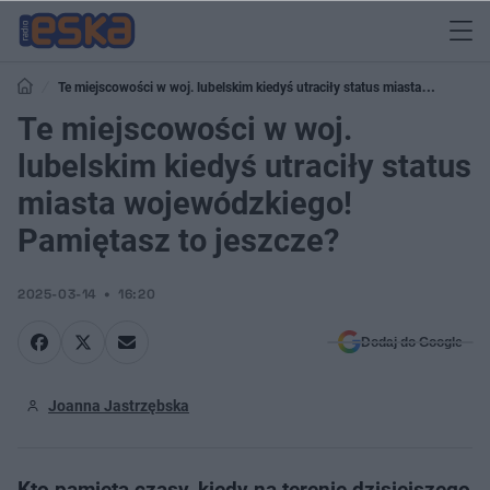
Te miejscowości w woj. lubelskim kiedyś utraciły status miasta
wojewódzkiego! Pamiętasz to jeszcze?
Te miejscowości w woj.
lubelskim kiedyś utraciły status
miasta wojewódzkiego!
Pamiętasz to jeszcze?
2025-03-14
16:20
Dodaj do Google
Joanna Jastrzębska
Kto pamięta czasy, kiedy na terenie dzisiejszego