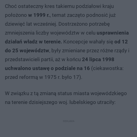
Choć ostateczny kres takiemu podziałowi kraju
położono
w 1999 r.
, temat zaczęto podnosić już
dziewięć lat wcześniej. Dostrzeżono potrzebę
zmniejszenia liczby województw w celu
usprawnienia
działań władz w terenie.
Koncepcje wahały się
od 12
do 25 województw
, były zmieniane przez różne rządy i
przedstawicieli partii, aż w końcu
24 lipca 1998
uchwalono ustawę o podziale na 16
(ciekawostka:
przed reformą w 1975 r. było 17).
W związku z tą zmianą status miasta wojewódzkiego
na terenie dzisiejszego woj. lubelskiego utraciły: