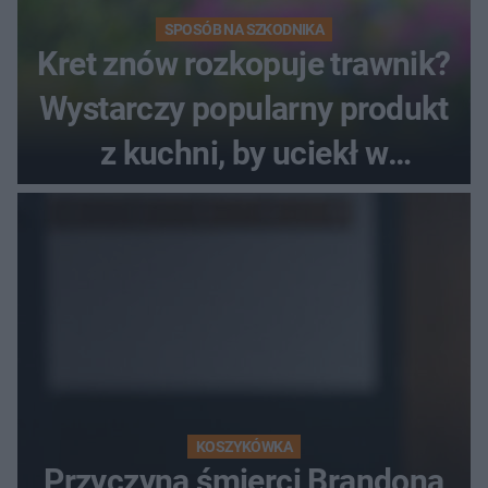
SPOSÓB NA SZKODNIKA
Kret znów rozkopuje trawnik?
Wystarczy popularny produkt
z kuchni, by uciekł w
popłochu
KOSZYKÓWKA
Przyczyna śmierci Brandona