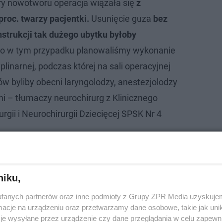
y nowotworu operacja wiązała się
z
proc. twarzy pacjentki.
Usunięcie guza
bez
strukcji tak dużego ubytku byłoby
go w tym przypadku planowaliśmy wykonanie
plinarnej, podczas której na sali operacyjnej
ów byliby obecni laryngolodzy, anestezjolodzy
zni – tłumaczy neurochirurg z Klinicznego
rgii i Neurochirurgii Dziecięcej SPSK Nr 4
niku,
fanych partnerów oraz inne podmioty z Grupy ZPR Media uzyskujem
cje na urządzeniu oraz przetwarzamy dane osobowe, takie jak unika
je wysyłane przez urządzenie czy dane przeglądania w celu zapewn