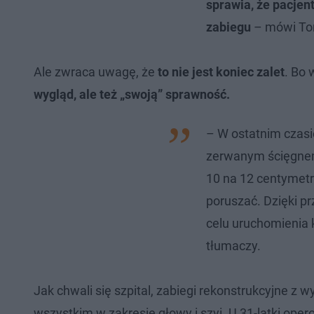
sprawia, że pacjen
zabiegu
– mówi Tor
Ale zwraca uwagę, że
to nie jest koniec zalet
. Bo 
wygląd, ale też „swoją” sprawność.
– W ostatnim czasi
zerwanym ścięgnem 
10 na 12 centymetr
poruszać. Dzięki p
celu uruchomienia
tłumaczy.
Jak chwali się szpital, zabiegi rekonstrukcyjne z
wszystkim w zakresie głowy i szyi. U 31-latki ope