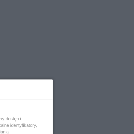
y dostęp i
lne identyfikatory,
iania