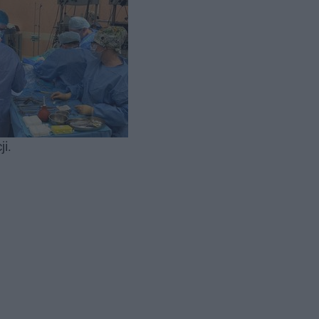
ła zdrowie
li
i.