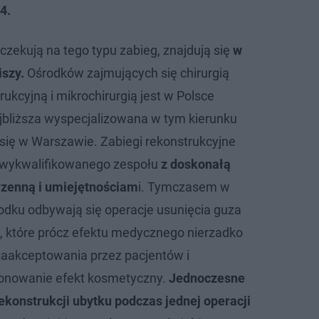
4.
oczekują na tego typu zabieg, znajdują się
w
szy.
Ośrodków zajmujących się chirurgią
rukcyjną i mikrochirurgią jest w Polsce
jbliższa wyspecjalizowana w tym kierunku
 się w Warszawie. Zabiegi rekonstrukcyjne
wykwalifikowanego zespołu
z doskonałą
rzenną i umiejętnościam
i. Tymczasem w
dku odbywają się operacje usunięcia guza
a, które prócz efektu medycznego nierzadko
 zaakceptowania przez pacjentów i
jonowanie efekt kosmetyczny.
Jednoczesne
konstrukcji ubytku podczas jednej operacji