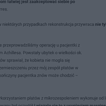
tom łatwiej jest zaakceptować siebie po
res.
w niektórych przypadkach rekonstrukcja przywraca
nie t
e przeprowadziliśmy operację u pacjentki z
Achillesa. Powstały ubytek o wielkości ok.
ów sprawiał, że kobieta nie mogła się
rzemieszczeniu przez mój zespół płatów w
 kończyny pacjentka znów może chodzić –
 wykorzystaniem płatów z mikrozespoleniem wykonuje od l
rowany był oczodół
i wiązało się to z usunięciem margin