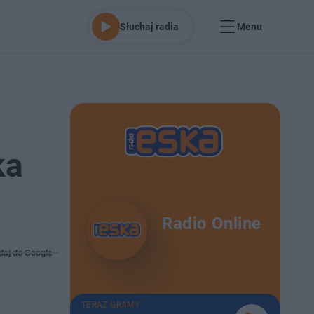
Słuchaj radia
Menu
ka
Radio Online
daj do Google
TERAZ GRAMY