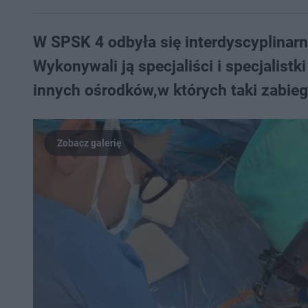
W SPSK 4 odbyła się interdyscyplinar
Wykonywali ją specjaliści i specjalistk
innych ośrodków,w których taki zabie