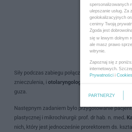
spersonalizowanych re
ulepszanie usług. Za
geolokalizacyjnych or
cenimy Twoją prywatno
Zgoda jest dobrowoln
się w lewym dolnym r
ale masz prawo sprzec
witrynie.
Zapoznaj się z poniż
internetowych. Szcze
Siły podczas zabiegu połączyli oprócz niego
anest
Prywatności
i
Cookie
znieczulenia, i
otolaryngolog dr n. med. Adam Kło
guza.
PARTNERZY
Następnym zadaniem było przygotowanie pacjent
plastycznej i mikrochirurgii: prof. dr hab. n. med
. K
nich, który jest jednocześnie prorektorem ds. ksz