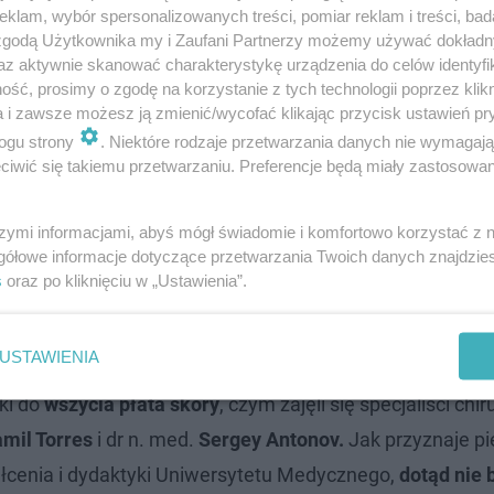
klam, wybór spersonalizowanych treści, pomiar reklam i treści, bad
 zgodą Użytkownika my i Zaufani Partnerzy możemy używać dokład
az aktywnie skanować charakterystykę urządzenia do celów identyfi
ść, prosimy o zgodę na korzystanie z tych technologii poprzez klikn
a i zawsze możesz ją zmienić/wycofać klikając przycisk ustawień pr
ogu strony
. Niektóre rodzaje przetwarzania danych nie wymagaj
iwić się takiemu przetwarzaniu. Preferencje będą miały zastosowanie
szymi informacjami, abyś mógł świadomie i komfortowo korzystać z
gółowe informacje dotyczące przetwarzania Twoich danych znajdzi
ezjolożka Ewa Gajewska,
która dbałą o prawidłowy prze
s
oraz po kliknięciu w „Ustawienia”.
s
, który razem z Krukiem był odpowiedzialny za usunięcie
USTAWIENIA
ki do
wszycia płata skóry
, czym zajęli się specjaliści chiru
amil Torres
i dr n. med.
Sergey Antonov.
Jak przyznaje pi
tałcenia i dydaktyki Uniwersytetu Medycznego,
dotąd nie 