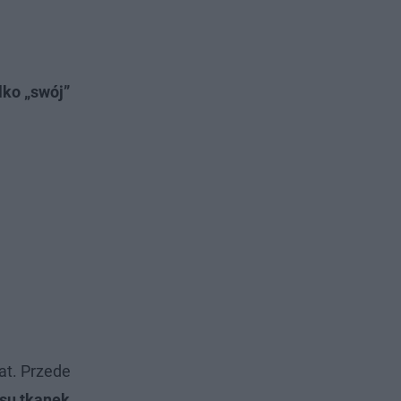
ylko „swój”
at. Przede
esu tkanek