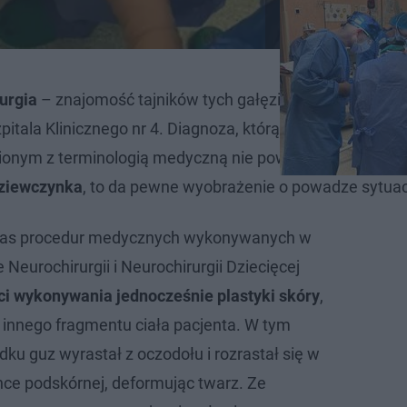
rurgia
– znajomość tajników tych gałęzi chirurgii uratowa
itala Klinicznego nr 4. Diagnoza, którą dostała, to
nym z terminologią medyczną nie powie to wiele, ale jeś
 dziewczynka
, to da pewne wyobrażenie o powadze sytuacj
zas procedur medycznych wykonywanych w
 Neurochirurgii i Neurochirurgii Dziecięcej
ci wykonywania jednocześnie plastyki skóry
,
z innego fragmentu ciała pacjenta. W tym
ku guz wyrastał z oczodołu i rozrastał się w
ance podskórnej, deformując twarz. Ze