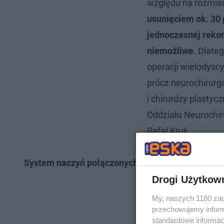
względu na rozmiar
usunięciem ok. 30 
jednoczesnej rekon
niemożliwe
. Dlate
operacji wielodyscy
prócz neurochirurg
i chirurdzy plastyc
Oddziału Neurochiru
Rafał Kruk.
System naczyń połączonych
Drogi Użytkow
My, naszych 1160 zau
przechowujemy informa
standardowe informac