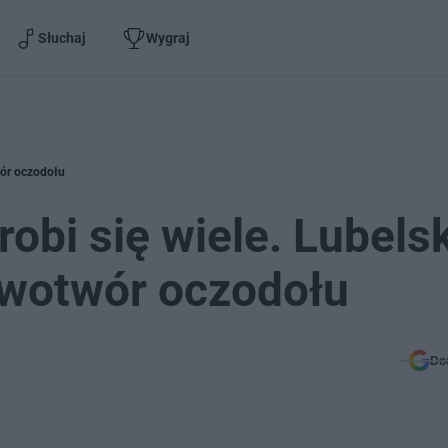
Słuchaj
Wygraj
twór oczodołu
 robi się wiele. Lubels
owotwór oczodołu
Do