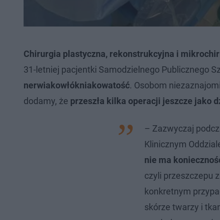
Chirurgia plastyczna, rekonstrukcyjna i mikrochi
31-letniej pacjentki Samodzielnego Publicznego Szp
nerwiakowłókniakowatość
. Osobom niezaznajomio
dodamy, że
przeszła kilka operacji jeszcze jako
– Zazwyczaj podc
Klinicznym Oddziale
nie ma koniecznoś
czyli przeszczepu 
konkretnym przypad
skórze twarzy i tk