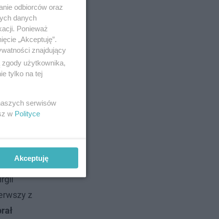
anie odbiorców oraz
nych danych
kacji. Ponieważ
ięcie „Akceptuję”.
ywatności znajdujący
ą zgody użytkownika,
 tylko na tej
 naszych serwisów
esz w
Polityce
bieg
 części
Akceptuję
rgii
erwszy z
brał