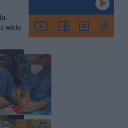
łu.
ma wielu