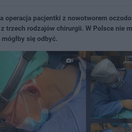
na operacja pacjentki z nowotworem oczodo
i z trzech rodzajów chirurgii. W Polsce nie 
g mógłby się odbyć.
5