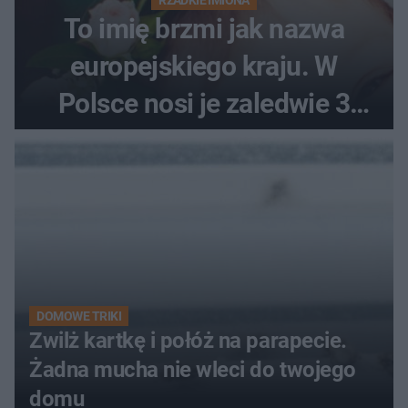
To imię brzmi jak nazwa
europejskiego kraju. W
Polsce nosi je zaledwie 3
kobiety
DOMOWE TRIKI
Zwilż kartkę i połóż na parapecie.
Żadna mucha nie wleci do twojego
domu