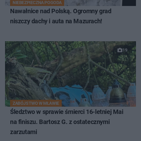
NIEBEZPIECZNA POGODA
Nawałnice nad Polską. Ogromny grad
niszczy dachy i auta na Mazurach!
19
ZABÓJSTWO W MŁAWIE
Śledztwo w sprawie śmierci 16-letniej Mai
na finiszu. Bartosz G. z ostatecznymi
zarzutami