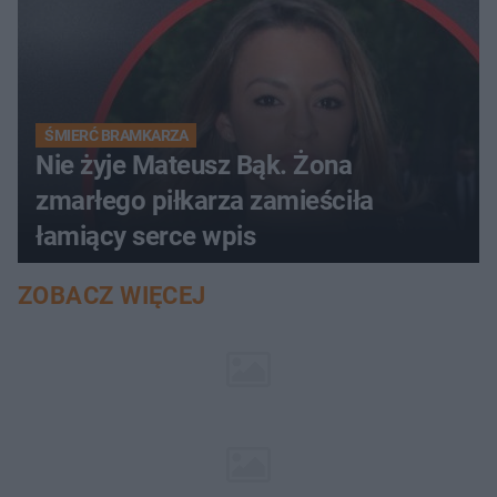
ŚMIERĆ BRAMKARZA
Nie żyje Mateusz Bąk. Żona
zmarłego piłkarza zamieściła
łamiący serce wpis
ZOBACZ WIĘCEJ