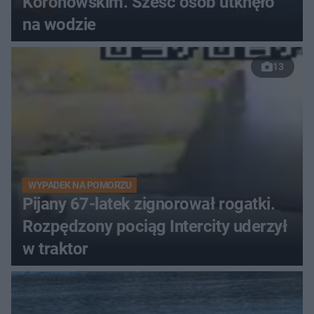
Koronowskim. Sześć osób utknęło
na wodzie
13
WYPADEK NA POMORZU
Pijany 67-latek zignorował rogatki.
Rozpędzony pociąg Intercity uderzył
w traktor