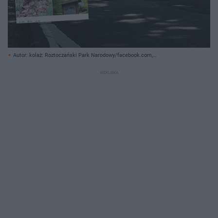
Autor: kolaż: Roztoczański Park Narodowy/facebook.com,
pexels.com/zdjęcie ilustracyjne/ Archiwum prywatne