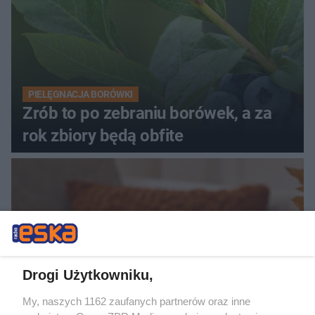
PIELĘGNACJA BORÓWKI
Zrób to po zebraniu borówek, a za
rok zbiory będą obfite
Drogi Użytkowniku,
My, naszych 1162 zaufanych partnerów oraz inne