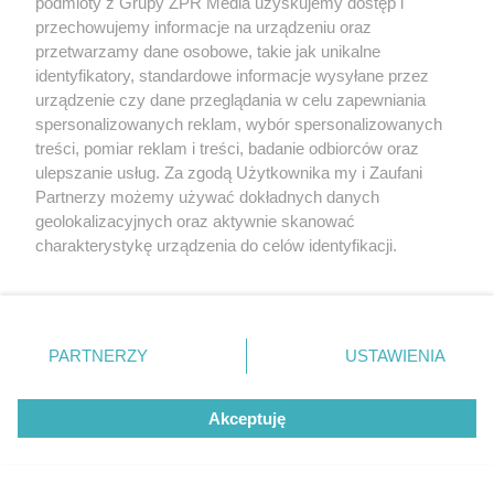
podmioty z Grupy ZPR Media uzyskujemy dostęp i
ZAKUPY
przechowujemy informacje na urządzeniu oraz
Jesień w Pepco! Stylowe kubki i
przetwarzamy dane osobowe, takie jak unikalne
dodatki w świetnych cenach
identyfikatory, standardowe informacje wysyłane przez
urządzenie czy dane przeglądania w celu zapewniania
spersonalizowanych reklam, wybór spersonalizowanych
ZOBACZ WIĘCEJ
treści, pomiar reklam i treści, badanie odbiorców oraz
ulepszanie usług. Za zgodą Użytkownika my i Zaufani
Partnerzy możemy używać dokładnych danych
geolokalizacyjnych oraz aktywnie skanować
charakterystykę urządzenia do celów identyfikacji.
Ponieważ cenimy Twoją prywatność, prosimy o zgodę na
korzystanie z tych technologii poprzez kliknięcie
„Akceptuję”. Zgoda jest dobrowolna i zawsze możesz ją
zmienić/wycofać klikając przycisk ustawień prywatności
PARTNERZY
USTAWIENIA
znajdujący się w lewym dolnym rogu strony
. Niektóre
rodzaje przetwarzania danych nie wymagają zgody
Akceptuję
użytkownika, ale masz prawo sprzeciwić się takiemu
przetwarzaniu. Preferencje będą miały zastosowanie tylko
na tej witrynie.