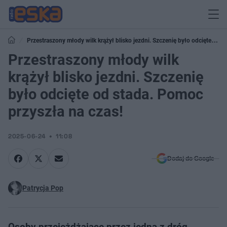
Przestraszony młody wilk krążył blisko jezdni. Szczenię było odcięte od
stada. Pomoc przyszła na czas!
Przestraszony młody wilk
krążył blisko jezdni. Szczenię
było odcięte od stada. Pomoc
przyszła na czas!
2025-06-24
11:08
Dodaj do Google
Patrycja Pop
Osoby przejeżdżające przez jedną z dróg