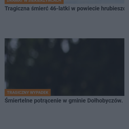
DRAMAT W SIEKIERZYŃCACH
Tragiczna śmierć 46-latki w powiecie hrubieszows
TRAGICZNY WYPADEK
Śmiertelne potrącenie w gminie Dołhobyczów. Po