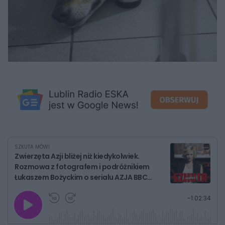
SZKUTA MÓWI
Zwierzęta Azji bliżej niż kiedykolwiek.
Rozmowa z fotografem i podróżnikiem
Łukaszem Bożyckim o serialu AZJA BBC
Earth. SZKUTA MÓWI
G
P
P
P
-
1:02:34
r
r
r
o
a
z
z
j
z
e
e
w
w