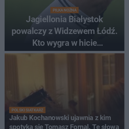
PIŁKA NOŻNA
Jagiellonia Białystok
powalczy z Widzewem Łódź.
Kto wygra w hicie
Ekstraklasy?
POLSKI SIATKARZ
Jakub Kochanowski ujawnia z kim
spotyka się Tomasz Fornal. Te słowa