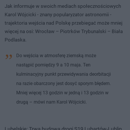
Jak informuje w swoich mediach społecznościowych
Karol Wójcicki - znany popularyzator astronomii -
trajektoria wejścia nad Polskę przebiegać może mniej
więcej na osi: Wrocław – Piotrków Trybunalski – Biała
Podlaska.
Do wejścia w atmosferę ziemską może
nastąpić pomiędzy 9 a 10 maja. Ten
kulminacyjny punkt przewidywania deorbitacji
na razie obarczony jest dosyć sporym błędem.
Mniej więcej 13 godzin w jedną i 13 godzin w
drugą – mówi nam Karol Wójcicki.
Lubelskie: Trwa budowa drogi S19 Lubartów-Lublin