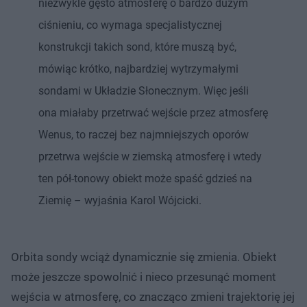
niezwykle gęsto atmosferę o bardzo dużym
ciśnieniu, co wymaga specjalistycznej
konstrukcji takich sond, które muszą być,
mówiąc krótko, najbardziej wytrzymałymi
sondami w Układzie Słonecznym. Więc jeśli
ona miałaby przetrwać wejście przez atmosferę
Wenus, to raczej bez najmniejszych oporów
przetrwa wejście w ziemską atmosferę i wtedy
ten pół-tonowy obiekt może spaść gdzieś na
Ziemię – wyjaśnia Karol Wójcicki.
Orbita sondy wciąż dynamicznie się zmienia. Obiekt
może jeszcze spowolnić i nieco przesunąć moment
wejścia w atmosferę, co znacząco zmieni trajektorię jej