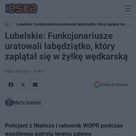
Lubelskie: Funkcjonariusze uratowali łabędziątko, który zaplątał się w
żyłkę wędkarską
Lubelskie: Funkcjonariusze
uratowali łabędziątko, który
zaplątał się w żyłkę wędkarską
2022-08-09
11:45
Dodaj do Google
Marta Grabiec
Policjant z Nielisza i ratownik WOPR podczas
wspólnego patrolu terenu zalewu