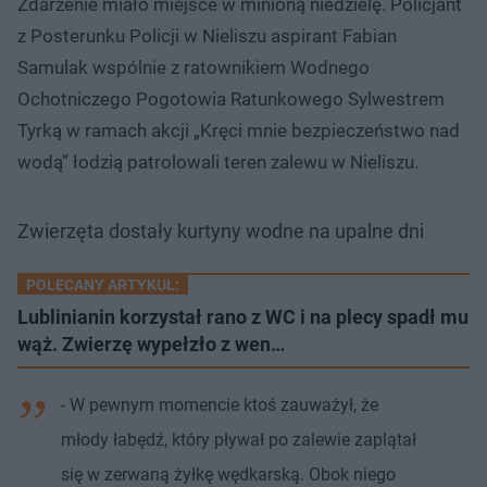
Zdarzenie miało miejsce w minioną niedzielę. Policjant
z Posterunku Policji w Nieliszu aspirant Fabian
Samulak wspólnie z ratownikiem Wodnego
Ochotniczego Pogotowia Ratunkowego Sylwestrem
Tyrką w ramach akcji „Kręci mnie bezpieczeństwo nad
wodą” łodzią patrolowali teren zalewu w Nieliszu.
Zwierzęta dostały kurtyny wodne na upalne dni
POLECANY ARTYKUŁ:
Lublinianin korzystał rano z WC i na plecy spadł mu
wąż. Zwierzę wypełzło z wen…
- W pewnym momencie ktoś zauważył, że
młody łabędź, który pływał po zalewie zaplątał
się w zerwaną żyłkę wędkarską. Obok niego