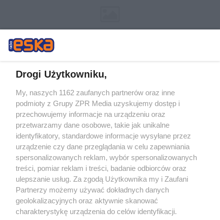
Drogi Użytkowniku,
My, naszych 1162 zaufanych partnerów oraz inne
Żaden utwór zamieszczony w serwisie nie może być powielany i
podmioty z Grupy ZPR Media uzyskujemy dostęp i
rozpowszechniany lub dalej rozpowszechniany w jakikolwiek sposób (w
tym także elektroniczny lub mechaniczny) na jakimkolwiek polu
przechowujemy informacje na urządzeniu oraz
eksploatacji w jakiejkolwiek formie, włącznie z umieszczaniem w
przetwarzamy dane osobowe, takie jak unikalne
Internecie bez pisemnej zgody właściciela praw. Jakiekolwiek użycie lub
identyfikatory, standardowe informacje wysyłane przez
wykorzystanie utworów w całości lub w części z naruszeniem prawa,
tzn. bez właściwej zgody, jest zabronione pod groźbą kary i może być
urządzenie czy dane przeglądania w celu zapewniania
ścigane prawnie.
spersonalizowanych reklam, wybór spersonalizowanych
treści, pomiar reklam i treści, badanie odbiorców oraz
ulepszanie usług. Za zgodą Użytkownika my i Zaufani
Partnerzy możemy używać dokładnych danych
geolokalizacyjnych oraz aktywnie skanować
charakterystykę urządzenia do celów identyfikacji.