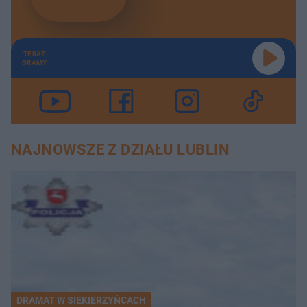
TERAZ
GRAMY
NAJNOWSZE Z DZIAŁU LUBLIN
DRAMAT W SIEKIERZYŃCACH