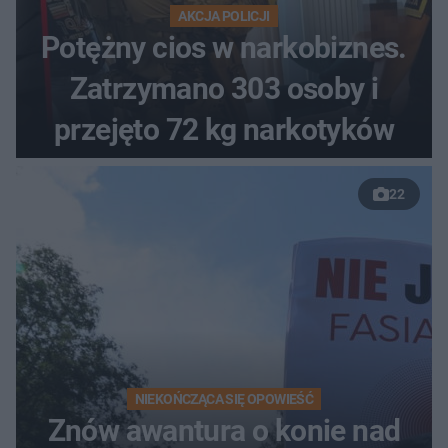
AKCJA POLICJI
Potężny cios w narkobiznes.
Zatrzymano 303 osoby i
przejęto 72 kg narkotyków
22
NIEKOŃCZĄCA SIĘ OPOWIEŚĆ
Znów awantura o konie nad