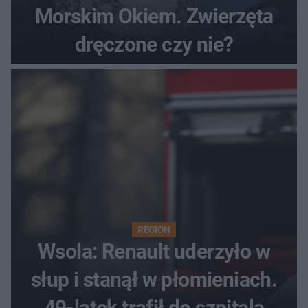
Morskim Okiem. Zwierzęta
dręczone czy nie?
REGION
Wsola: Renault uderzyło w
słup i stanął w płomieniach.
49-latek trafił do szpitala