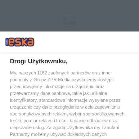
Drogi Użytkowniku,
My, naszych 1162 zaufanych partnerów oraz inne
Żaden utwór zamieszczony w serwisie nie może być powielany i
podmioty z Grupy ZPR Media uzyskujemy dostęp i
rozpowszechniany lub dalej rozpowszechniany w jakikolwiek sposób (w
tym także elektroniczny lub mechaniczny) na jakimkolwiek polu
przechowujemy informacje na urządzeniu oraz
eksploatacji w jakiejkolwiek formie, włącznie z umieszczaniem w Internecie
przetwarzamy dane osobowe, takie jak unikalne
bez pisemnej zgody właściciela praw. Jakiekolwiek użycie lub
wykorzystanie utworów w całości lub w części z naruszeniem prawa, tzn.
identyfikatory, standardowe informacje wysyłane przez
bez właściwej zgody, jest zabronione pod groźbą kary i może być ścigane
urządzenie czy dane przeglądania w celu zapewniania
prawnie.
spersonalizowanych reklam, wybór spersonalizowanych
treści, pomiar reklam i treści, badanie odbiorców oraz
ulepszanie usług. Za zgodą Użytkownika my i Zaufani
Partnerzy możemy używać dokładnych danych