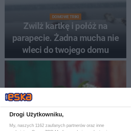
DOMOWE TRIKI
Zwilż kartkę i połóż na
parapecie. Żadna mucha nie
wleci do twojego domu
Drogi Użytkowniku,
My, naszych 1162 zaufanych partnerów oraz inne
RZADKIE IMIONA