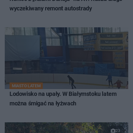
wyczekiwany remont autostrady
MIASTO LATEM
Lodowisko na upały. W Białymstoku latem
można śmigać na łyżwach
23