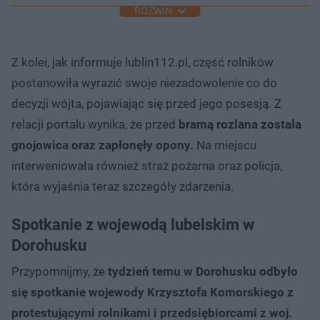
ROZWIŃ
Z kolei, jak informuje lublin112.pl, część rolników
postanowiła wyrazić swoje niezadowolenie co do
decyzji wójta, pojawiając się przed jego posesją. Z
relacji portalu wynika, że przed
bramą rozlana została
gnojowica oraz zapłonęły opony.
Na miejscu
interweniowała również straż pożarna oraz policja,
która wyjaśnia teraz szczegóły zdarzenia.
Spotkanie z wojewodą lubelskim w
Dorohusku
Przypomnijmy, że
tydzień temu w Dorohusku odbyło
się spotkanie wojewody Krzysztofa Komorskiego z
protestującymi rolnikami i przedsiębiorcami z woj.