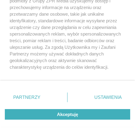
podmioty z Grupy ZPR Media uzyskujemy dostęp i
To imię brzmi jak nazwa
przechowujemy informacje na urządzeniu oraz
przetwarzamy dane osobowe, takie jak unikalne
europejskiego kraju. W
identyfikatory, standardowe informacje wysyłane przez
urządzenie czy dane przeglądania w celu zapewniania
Polsce nosi je zaledwie 3
spersonalizowanych reklam, wybór spersonalizowanych
treści, pomiar reklam i treści, badanie odbiorców oraz
kobiety
ulepszanie usług. Za zgodą Użytkownika my i Zaufani
5
Partnerzy możemy używać dokładnych danych
geolokalizacyjnych oraz aktywnie skanować
charakterystykę urządzenia do celów identyfikacji.
Ponieważ cenimy Twoją prywatność, prosimy o zgodę na
korzystanie z tych technologii poprzez kliknięcie
„Akceptuję”. Zgoda jest dobrowolna i zawsze możesz ją
zmienić/wycofać klikając przycisk ustawień prywatności
PARTNERZY
USTAWIENIA
znajdujący się w lewym dolnym rogu strony
. Niektóre
rodzaje przetwarzania danych nie wymagają zgody
TEST OSOBOWOŚCI
Akceptuję
użytkownika, ale masz prawo sprzeciwić się takiemu
Psychotest. Wybierz jeden kwiat i
przetwarzaniu. Preferencje będą miały zastosowanie tylko
na tej witrynie.
sprawdź, jaki masz typ osobowości