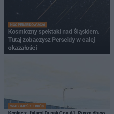
NOC PERSEIDÓW 2026
Kosmiczny spektakl nad Śląskiem.
Tutaj zobaczysz Perseidy w całej
okazałości
WIADOMOŚCI Z DRÓG
Koniec z „falami Dunaju” na A1. Rusza długo