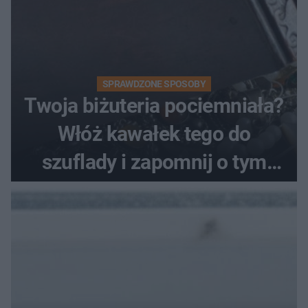
SPRAWDZONE SPOSOBY
Twoja biżuteria pociemniała?
Włóż kawałek tego do
szuflady i zapomnij o tym
problemie. Sposób na
pociemniałą biżuterię