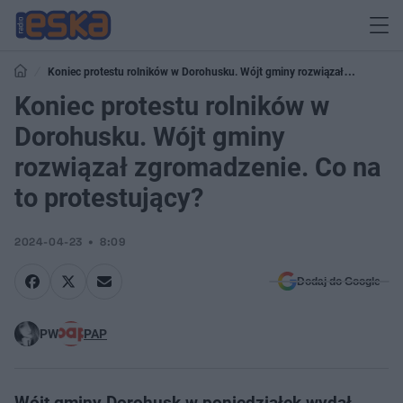
Koniec protestu rolników w Dorohusku. Wójt gminy rozwiązał
zgromadzenie. Co na to protestujący?
Koniec protestu rolników w
Dorohusku. Wójt gminy
rozwiązał zgromadzenie. Co na
to protestujący?
2024-04-23
8:09
Dodaj do Google
PW
PAP
Wójt gminy Dorohusk w poniedziałek wydał