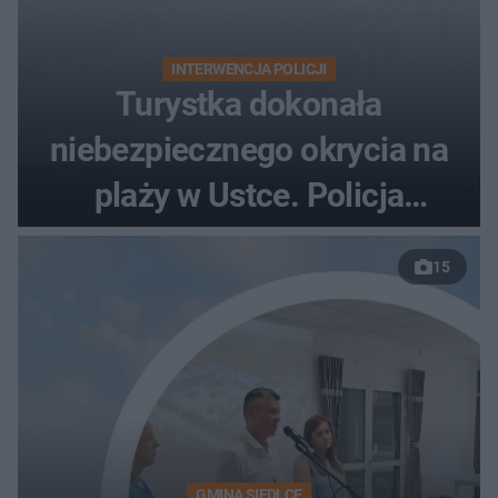
INTERWENCJA POLICJI
Turystka dokonała
niebezpiecznego okrycia na
plaży w Ustce. Policja
musiała zamknąć odcinek
15
wybrzeża
GMINA SIEDLCE