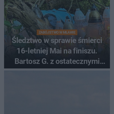
ZABÓJSTWO W MŁAWIE
Śledztwo w sprawie śmierci
16-letniej Mai na finiszu.
Bartosz G. z ostatecznymi
zarzutami